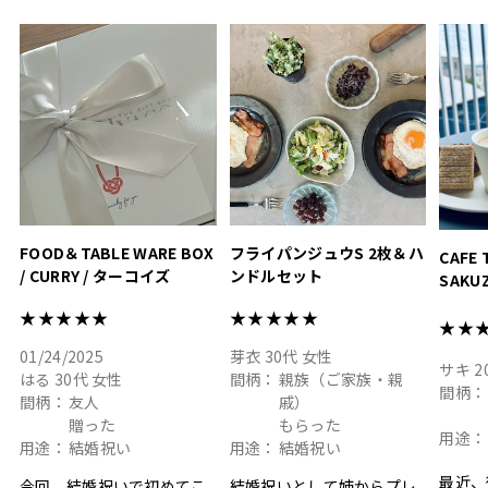
おうちカフェもお洒落にな
って嬉しい𖠚 ⡱
素敵なギフトを
真っ白
.
ありがとうございました
いいの
#hyacca #結婚祝い
#hyacca #結婚祝い
#結婚祝
#お祝い #プレゼント
淡色女
結婚祝
色イン
FOOD＆TABLE WARE BOX
フライパンジュウS 2枚＆ハ
CAFE 
/ CURRY / ターコイズ
ンドルセット
SAKU
ト
★★★★★
★★★★★
★★
01/24/2025
芽衣
30代
女性
サキ
2
はる
30代
女性
間柄：
親族（ご家族・親
間柄：
間柄：
友人
戚）
贈った
もらった
用途：
用途：
結婚祝い
用途：
結婚祝い
最近、
今回、結婚祝いで初めてこ
結婚祝いとして姉からプレ