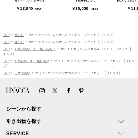
セット［クチポール］
TRUFFLE OIL
BOX/uluao
連絡があり大変助かりまし
枚セ
￥18,040
￥35,020
￥11,
た。
（税込）
（税込）
ありがとうございます。
またぜひ利用させていただ
ければと思います。
TOP
母の日
ホワイトボックス/タオル＆ハンドソープセット［コモンズ］
TOP
誕生日
ホワイトボックス/タオル＆ハンドソープセット［コモンズ］
TOP
新築内祝い・引っ越し内祝い
ホワイトボックス/タオル＆ハンドソープセット［コ
モンズ］
TOP
新築祝い・引っ越し祝い
ホワイトボックス/タオル＆ハンドソープセット［コモン
ズ］
TOP
出産内祝い
ホワイトボックス/タオル＆ハンドソープセット［コモンズ］
シーンから探す
引き出物を探す
SERVICE