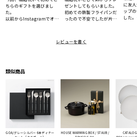
に友人
ちらのギフトを選びまし
ゼントしてもらいました。
ップの
た。
初めての鉄製フライパンだ
した。
以前からInstagramでオシ
ったので不安でしたが片手
ボック
ャレなギフトセットだなと
で操作できて使い勝手が良
て、カ
目にしており、先日入籍し
く、調理後にそのままお皿
しい説
た友人にぴったりなカラー
として食卓に出せるのも便
レビューを書く
も親切
と大好きなカレーのセット
利です。洗い物も減って一
夫婦ふ
があったのでこちら購入さ
石二鳥です笑
ークが
せていただきました。
メッセージカードで姉から
休憩時
友人に送った際、ご夫婦ど
のメッセージに少しうるっ
のが楽
ちらも大変気に入ったと写
ときてしまいました。姉の
類似商品
セット
真付きで喜びの連絡をもら
センスが光るプレゼント
ヒーも
った時は、HYACCAギフト
で、いい思い出になりまし
す。
を選んでよかったし他の友
た。
人にもお勧めしたいと感じ
ました。
また、こちら不注意でメー
ルアドレスを誤って入力し
登録してログインできなく
GOA/グレーシルバー 6本ディナー
HOUSE WARMING BOX / STAUB /
CATALOG
困った際にも、迅速に回答