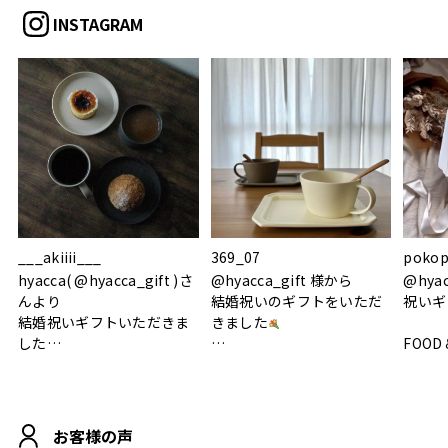
INSTAGRAM
___akiiii___
369_07
pokop
hyacca( @hyacca_gift )さ
@hyacca_gift 様から
@hya
んより
結婚祝いのギフトをいただ
祝いギ
結婚祝いギフトいただきま
きました
した
FOOD
.
シンプルで朝のパンタイム
/ 9°/
MOHEIM CUP BOX / サンド
にぴったり
ホワイト＆ブラック
柔らかい手触りで使い心地
白無垢
.
も◎
に入り
お客様の声