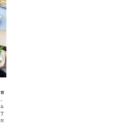
が育
た、
グル
に丁
こだ