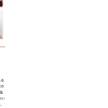
れる
匠の
品
わい
た、