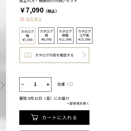
目上の方・親族向け内祝いセット
￥7,090
（税込）
留意事項
カタログ
カタログ
カタログ
カタログ
橙
紺碧
江戸紫
梅
¥8,090
¥11,090
¥15,090
¥7,090
−
+
在庫：◯
最短 8月21日（金）にお届け
一部地域を除く
カートに入れる