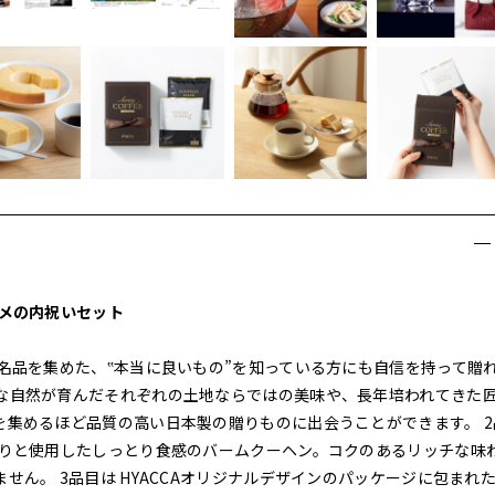
スメの内祝いセット
名品を集めた、‟本当に良いもの”を知っている方にも自信を持って贈
な自然が育んだそれぞれの土地ならではの美味や、長年培われてきた
を集めるほど品質の高い日本製の贈りものに出会うことができます。 2
ぷりと使用したしっとり食感のバームクーヘン。コクのあるリッチな味
ん。 3品目は HYACCAオリジナルデザインのパッケージに包まれ