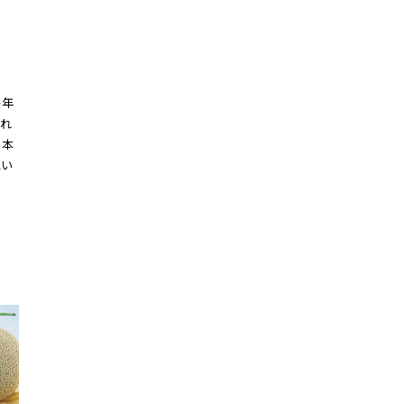
長年
それ
日本
祝い