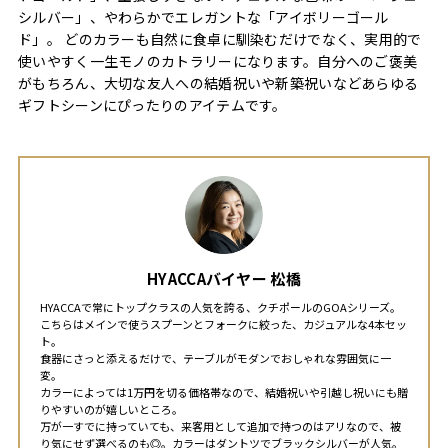
シルバー」、やわらかでエレガントな「アイボリーゴール
ド」。 どのカラーも自然に食卓に馴染むだけでなく、実用的で
使いやすく一生モノのカトラリーになります。自分へのご褒美
がもちろん、大切な友人への結婚祝いや新築祝いなどあらゆる
ギフトシーンにぴったりのアイテムです。
HYACCAバイヤー 松橋
HYACCAで常にトップクラスの人気を誇る、クチポールのGOAシリーズ。
こちらはメインで使うスプーンとフォークに絞った、カジュアルな4本セッ
ト。
食器にさっと添えるだけで、テーブルがモダンでおしゃれな雰囲気に一
変。
カラーによっては1万円を切る価格帯なので、結婚祝いや引越し祝いにも贈
りやすいのが嬉しいところ。
万が一すでに持っていても、来客用として追加で持つのはアリなので、被
り気にせず選べるのも◎。カラーはダントツでブラックシルバーが人気。