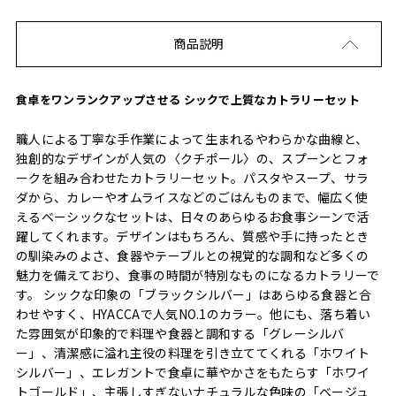
商品説明
食卓をワンランクアップさせる シックで上質なカトラリーセット
職人による丁寧な手作業によって生まれるやわらかな曲線と、
独創的なデザインが人気の〈クチポール〉の、スプーンとフォ
ークを組み合わせたカトラリーセット。パスタやスープ、サラ
ダから、カレーやオムライスなどのごはんものまで、幅広く使
えるベーシックなセットは、日々のあらゆるお食事シーンで活
躍してくれます。デザインはもちろん、質感や手に持ったとき
の馴染みのよさ、食器やテーブルとの視覚的な調和など多くの
魅力を備えており、食事の時間が特別なものになるカトラリーで
す。 シックな印象の「ブラックシルバー」はあらゆる食器と合
わせやすく、HYACCAで人気NO.1のカラー。他にも、落ち着い
た雰囲気が印象的で料理や食器と調和する「グレーシルバ
ー」、清潔感に溢れ主役の料理を引き立ててくれる「ホワイト
シルバー」、エレガントで食卓に華やかさをもたらす「ホワイ
トゴールド」、主張しすぎないナチュラルな色味の「ベージュ