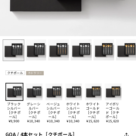
クチポール
カトラリー
ブラック
グレーシ
ベージュ
ホワイト
ホワイト
アイボリ
シルバー
ルバー
シルバー
シルバー
ゴールド
ーゴール
［クチポ
［クチポ
［クチポ
［クチポ
［クチポ
ド［クチ
ール］
ール］
ール］
ール］
ール］
ポール］
¥9,900
¥10,340
¥10,340
¥10,340
¥15,620
¥15,620
GOA / 4本セット［クチポール］