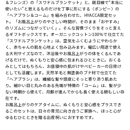
＆フレンズ〉の「スワドルブランケット」と、親目線で“本当に
使いたい”と思えるものだけを丁寧に形にする〈ポンピー〉の
「ヘアブラシ＆コーム」を組み合わせた、HYACCA限定セッ
ト。「お風呂上がりのやさしい時間が、そのまま「おやすみ」
のリズムにつながっていく」。そんな習慣づくりをそっと支え
るギフトボックスです。オーガニックコットン100％で仕立てた
「スワドルブランケット」は、空気をふくむようにやわらか
く、赤ちゃんの肌を心地よく包み込みます。幅広い用途で使え
る大判サイズなので、沐浴後やお風呂上がりの体をくるんであ
げるだけで、ぬくもりと安心感に包まれるひとときに。おくる
みとしてはもちろん、お昼寝中の肌がけやベビーカーの日除け
としても活躍します。天然羊毛と無塗装のブナ材で仕立てた
「ヘアブラシ」は、繊細な髪や頭皮にそっと寄り添う肌あた
り。細かい目と丸みのある先端が特徴の「コーム」は、髪が少
ない時期から使えて、月齢が進んでからも長く使える頼もしい存
在です。
お風呂上がりのケアタイムに、ぬくもりと安心感をプラスでき
るこのセットは、日々の育児に向き合うご家族へ、ほっと心が
ゆるむひとときを贈る出産祝いにおすすめです。