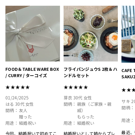
って嬉しい𖠚 ⡱
素敵なギフトを
真っ白
.
ありがとうございました
いいの
#hyacca #結婚祝い
#hyacca #結婚祝い
#結婚祝
#お祝い #プレゼント
淡色女
結婚祝
色イン
FOOD＆TABLE WARE BOX
フライパンジュウS 2枚＆ハ
CAFE 
/ CURRY / ターコイズ
ンドルセット
SAKU
ト
★★★★★
★★★★★
★★
01/24/2025
芽衣
30代
女性
サキ
2
はる
30代
女性
間柄：
親族（ご家族・親
間柄：
間柄：
友人
戚）
贈った
もらった
用途：
用途：
結婚祝い
用途：
結婚祝い
最近、
今回、結婚祝いで初めてこ
結婚祝いとして姉からプレ