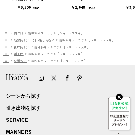
連絡があり大変助かりまし
￥5,500
￥2,640
￥3,
た。
（税込）
（税込）
ありがとうございます。
またぜひ利用させていただ
ければと思います。
TOP
誕生日
調味料ギフトセット［ショー・スズキ］
TOP
新築内祝い・引っ越し内祝い
調味料ギフトセット［ショー・スズキ］
TOP
出産内祝い
調味料ギフトセット［ショー・スズキ］
TOP
手土産
調味料ギフトセット［ショー・スズキ］
TOP
結婚祝い
調味料ギフトセット［ショー・スズキ］
シーンから探す
引き出物を探す
SERVICE
MANNERS