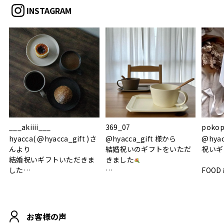
INSTAGRAM
___akiiii___
369_07
pokop
hyacca( @hyacca_gift )さ
@hyacca_gift 様から
@hya
んより
結婚祝いのギフトをいただ
祝いギ
結婚祝いギフトいただきま
きました
した
FOOD
.
シンプルで朝のパンタイム
/ 9°/
MOHEIM CUP BOX / サンド
にぴったり
ホワイト＆ブラック
柔らかい手触りで使い心地
白無垢
.
も◎
に入り
お客様の声
おうちカフェもお洒落にな