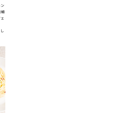
ョン
繊細
フェ
とし