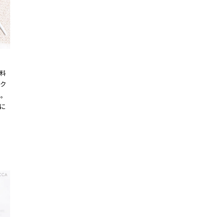
料
ク
す。
に