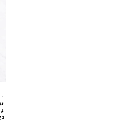
スト
ほ
のよ
備え