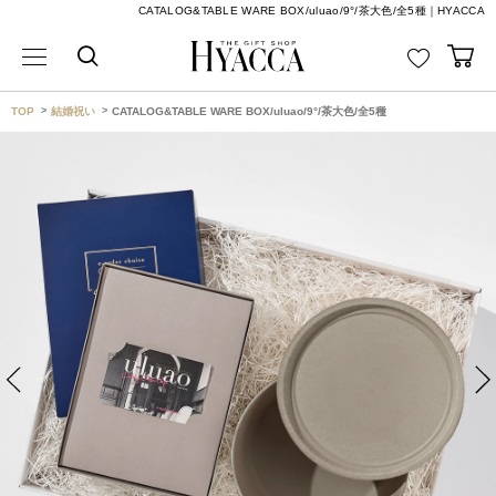
CATALOG&TABLE WARE BOX/uluao/9°/茶大色/全5種｜HYACCA
TOP
結婚祝い
CATALOG&TABLE WARE BOX/uluao/9°/茶大色/全5種