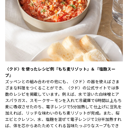
〈クド〉を使ったレシピ例『もち麦リゾット』＆『塩麴スー
プ』
ズッペンとの組み合わせの他にも、〈クド〉の器を使えばさま
ざまな料理をつくることができ、〈クド〉の公式サイトでは多
数のレシピを掲載しています。例えば、水で溶いた白味噌とア
スパラガス、スモークサーモンを入れて冷蔵庫で6時間以上もち
麦に吸収させたのち、電子レンジで5分加熱して仕上げに豆乳を
加えれば、リッチな味わいのもち麦リゾットが完成。また、桜
エビとクレソン、水、塩麹を混ぜて電子レンジで1分半加熱すれ
ば、体を芯からあたためてくれる旨味たっぷりなスープもでき