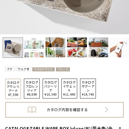
クド
ウルアオ
カタログギフト
プレート
カタログ
カタログ
カタログ
カタログ
カタログ
フロレン
バジーリ
イヴェッ
ザグーア
アウレリ
ツィア
ア
ト
ン
アーナ
¥8,690
¥10,340
¥11,440
¥14,740
¥7,590
CATALOG&TABLE WARE BOX/uluao/9°/茶大色/全