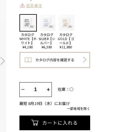
留意事項
カタログ
カタログ
カタログ
WHITE【ホ
SILVER【シ
GOLD【ゴ
ワイト】
ルバー】
ールド】
¥4,180
¥6,380
¥11,880
−
+
在庫：◯
最短 8月19日（水）にお届け
一部地域を除く
カートに入れる