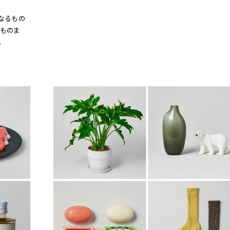
くなるもの
ものま
。