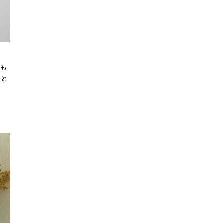
品も
こと