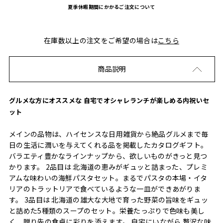
夏季休暇期間にかかるご注文について
在庫数以上の注文をご希望の場合は
こちら
商品説明
グルメな方にオススメな 自宅でオシャレランチが楽しめる内祝いセ
ット
メインの品物は、ハイセンスな日用雑貨から絶品グルメまで毎
日の生活に潤いを与えてくれる品を掲載したカタログギフト。
バラエティ豊かなラインナップから、欲しいものがきっと見つ
かります。 2品目は 北海道の恵みがギュッと詰まった、プレミ
アムな味わいの海鮮パスタセット。まるでパスタの本場・イタ
リアのトラットリアで食べているような一皿ができあがりま
す。 3品目は 北海道の雄大な大地で育った野菜の旨味をギュッ
と詰めた5種類のスープのセット。栄養たっぷりで色味も美し
く、贈り先の食卓に彩りを添えます。 自宅にいながら 贅沢な味