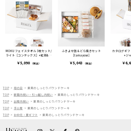
ヒーも
った時は、HYACCAギフト
で、いい思い出になりまし
す。
を選んでよかったし他の友
た。
人にもお勧めしたいと感じ
ました。
また、こちら不注意でメー
ルアドレスを誤って入力し
登録してログインできなく
MOKU フェイスタオル 3枚セット/
ふきよせ缶＆どら焼きセット
カタログギフト
困った際にも、迅速に回答
ライト［コンテックス］+紅茶&ス
［tamayose］
+ジ
連絡があり大変助かりまし
イーツセット
￥5,090
￥5,043
￥6,
た。
（税込）
（税込）
ありがとうございます。
またぜひ利用させていただ
ければと思います。
TOP
母の日
果実のしっとりパウンドケーキ
TOP
新築内祝い・引っ越し内祝い
果実のしっとりパウンドケーキ
TOP
出産内祝い
果実のしっとりパウンドケーキ
TOP
手土産
果実のしっとりパウンドケーキ
TOP
お中元・夏ギフト
果実のしっとりパウンドケーキ