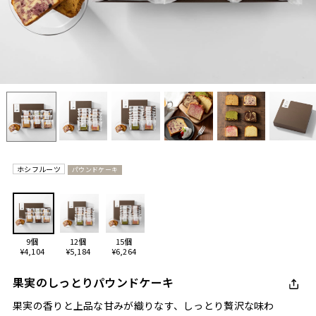
ホシフルーツ
パウンドケーキ
9個
12個
15個
¥4,104
¥5,184
¥6,264
果実のしっとりパウンドケーキ
果実の香りと上品な甘みが織りなす、しっとり贅沢な味わ