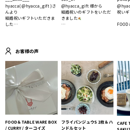
hyacca( @hyacca_gift )さ
@hyacca_gift 様から
@hya
んより
結婚祝いのギフトをいただ
祝いギ
結婚祝いギフトいただきま
きました
した
FOOD
.
シンプルで朝のパンタイム
/ 9°/
MOHEIM CUP BOX / サンド
にぴったり
ホワイト＆ブラック
柔らかい手触りで使い心地
白無垢
.
も◎
に入り
お客様の声
おうちカフェもお洒落にな
って嬉しい𖠚 ⡱
素敵なギフトを
真っ白
.
ありがとうございました
いいの
#hyacca #結婚祝い
#hyacca #結婚祝い
#結婚祝
#お祝い #プレゼント
淡色女
結婚祝
色イン
FOOD＆TABLE WARE BOX
フライパンジュウS 2枚＆ハ
CAFE 
/ CURRY / ターコイズ
ンドルセット
SAKU