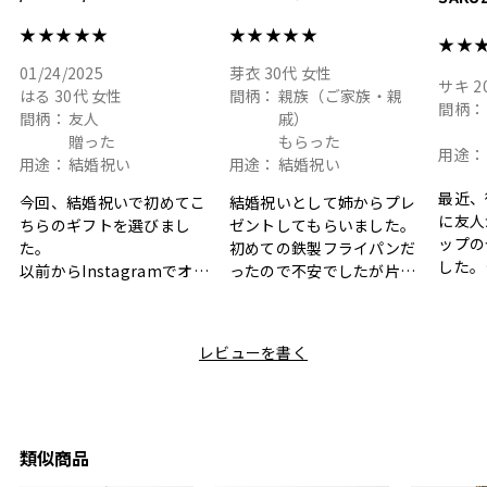
ト
★★★★★
★★★★★
★★
01/24/2025
芽衣
30代
女性
サキ
2
はる
30代
女性
間柄：
親族（ご家族・親
間柄：
間柄：
友人
戚）
贈った
もらった
用途：
用途：
結婚祝い
用途：
結婚祝い
最近、
今回、結婚祝いで初めてこ
結婚祝いとして姉からプレ
に友人
ちらのギフトを選びまし
ゼントしてもらいました。
ップの
た。
初めての鉄製フライパンだ
した。
以前からInstagramでオシ
ったので不安でしたが片手
ボック
ャレなギフトセットだなと
で操作できて使い勝手が良
て、カ
目にしており、先日入籍し
く、調理後にそのままお皿
しい説
た友人にぴったりなカラー
として食卓に出せるのも便
レビューを書く
も親切
と大好きなカレーのセット
利です。洗い物も減って一
夫婦ふ
があったのでこちら購入さ
石二鳥です笑
ークが
せていただきました。
メッセージカードで姉から
休憩時
友人に送った際、ご夫婦ど
のメッセージに少しうるっ
のが楽
ちらも大変気に入ったと写
ときてしまいました。姉の
類似商品
セット
真付きで喜びの連絡をもら
センスが光るプレゼント