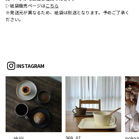
▷紙袋販売ページは
こちら
※発送元が異なるため、紙袋は別送となります。予めご了承く
ださい。
INSTAGRAM
___akiiii___
369_07
pokop