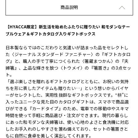
商品説明
【HYACCA限定】新生活を始めたふたりに贈りたい 和モダンなテー
ブルウェア＆ギフトカタログ入りギフトボックス
日本製ならではのこだわりと気遣いが詰まった品をセレクトし
た〈ジャーナル スタンダード ファニチャー〉の『ギフトカタロ
グ』と、職人の手で丁寧につくられた〈箸蔵まつかん〉の『夫
婦箸』、上品な輝きを放つ〈トウメイ〉の『箸置き』の3点セッ
ト。
「選ぶ楽しさを贈れるギフトカタログとともに、お祝いの気持
ちを形に表したアイテムも贈りたい…」という想いからバイヤ
ーがセレクトした、実用性抜群なギフトボックスです。‟枡”に
入ったユニークな見た目のカタログギフトは、スマホで商品選
びができる『カードタイプ』のため、電車での移動中やスキマ
時間を使って手軽に商品選び・注文ができます。現代の暮らし
にあった和モダンな夫婦箸は、使い心地のよさと食洗機に対応
したお手入れのしやすさを兼ね備えており、セットの箸置きと
もに自然に食卓を美しく演出してくれます。