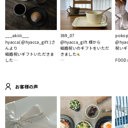
___akiiii___
369_07
pokop
hyacca( @hyacca_gift )さ
@hyacca_gift 様から
@hya
んより
結婚祝いのギフトをいただ
祝いギ
結婚祝いギフトいただきま
きました
した
FOOD
.
シンプルで朝のパンタイム
/ 9°/
MOHEIM CUP BOX / サンド
にぴったり
ホワイト＆ブラック
柔らかい手触りで使い心地
白無垢
.
も◎
に入り
お客様の声
おうちカフェもお洒落にな
って嬉しい𖠚 ⡱
素敵なギフトを
真っ白
.
ありがとうございました
いいの
#hyacca #結婚祝い
#hyacca #結婚祝い
#結婚祝
#お祝い #プレゼント
淡色女
結婚祝