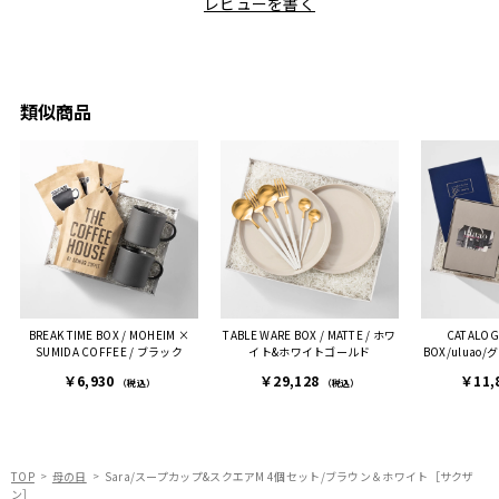
レビューを書く
も親切
と大好きなカレーのセット
利です。洗い物も減って一
夫婦ふ
があったのでこちら購入さ
石二鳥です笑
ークが
せていただきました。
メッセージカードで姉から
休憩時
友人に送った際、ご夫婦ど
のメッセージに少しうるっ
のが楽
ちらも大変気に入ったと写
ときてしまいました。姉の
類似商品
セット
真付きで喜びの連絡をもら
センスが光るプレゼント
ヒーも
った時は、HYACCAギフト
で、いい思い出になりまし
す。
を選んでよかったし他の友
た。
人にもお勧めしたいと感じ
ました。
また、こちら不注意でメー
ルアドレスを誤って入力し
登録してログインできなく
BREAK TIME BOX / MOHEIM ×
TABLE WARE BOX / MATTE / ホワ
CATALOG
困った際にも、迅速に回答
SUMIDA COFFEE / ブラック
イト&ホワイトゴールド
BOX/uluao
連絡があり大変助かりまし
葱＆
￥6,930
￥29,128
￥11,
た。
（税込）
（税込）
ありがとうございます。
またぜひ利用させていただ
ければと思います。
TOP
母の日
Sara/スープカップ&スクエアM 4個セット/ブラウン＆ホワイト［サクザ
ン］