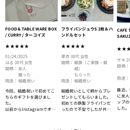
色イン
FOOD＆TABLE WARE BOX
フライパンジュウS 2枚＆ハ
CAFE 
/ CURRY / ターコイズ
ンドルセット
SAKU
ト
★★★★★
★★★★★
★★
01/24/2025
芽衣
30代
女性
サキ
2
はる
30代
女性
間柄：
親族（ご家族・親
間柄：
間柄：
友人
戚）
贈った
もらった
用途：
用途：
結婚祝い
用途：
結婚祝い
最近、
今回、結婚祝いで初めてこ
結婚祝いとして姉からプレ
に友人
ちらのギフトを選びまし
ゼントしてもらいました。
ップの
た。
初めての鉄製フライパンだ
した。
以前からInstagramでオシ
ったので不安でしたが片手
ボック
ャレなギフトセットだなと
で操作できて使い勝手が良
て、カ
目にしており、先日入籍し
く、調理後にそのままお皿
しい説
た友人にぴったりなカラー
として食卓に出せるのも便