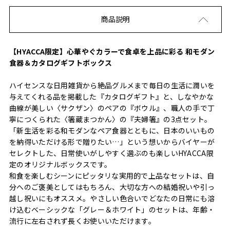
商品説明
【HYACCA限定】心華やぐカラーで食卓を上品に彩る 和モダン
食器＆カタログギフトボックス
ハイセンスな日用雑貨から絶品グルメまで毎日の生活に潤いを
与えてくれる品を掲載した『カタログギフト』と、しなやかな
曲線が美しい〈サクザン〉のペアの『ボウル』、職人の手で丁
寧につくられた〈箸蔵まつかん〉の『夫婦箸』の3点セット。
「新生活を彩る和モダンなペア食器とともに、日本のいいもの
を納得いただける形で贈りたい…」という想いからバイヤーが
セレクトした、日常使いがしやすく選ぶのも楽しいHYACCA限
定のオリジナルボックスです。
和食を楽しむシーンにピッタリな実用的で上品なセットは、自
分へのご褒美としてはもちろん、大切な方への結婚祝いや引っ
越し祝いにもオススメ。やさしい色合いでどなたの日常にも溶
け込むベーシックな「グレー＆ホワイト」のセットは、年齢・
流行に左右されず長くお使いいただけます。