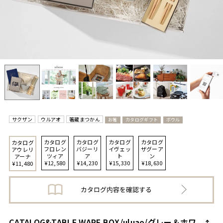
サクザン
ウルアオ
箸蔵まつかん
お箸
カタログギフト
ボウル
カタログ
カタログ
カタログ
カタログ
カタログ
フロレン
バジーリ
イヴェッ
ザグーア
アウレリ
ツィア
ア
ト
ン
アーナ
¥12,580
¥14,230
¥15,330
¥18,630
¥11,480
CATALOG&TABLE WARE BOX/uluao/グレー＆ホワ