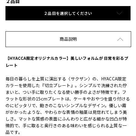
２品目
２品目を選択してください
商品説明
【HYACCA限定オリジナルカラー】美しいフォルムが 日常を彩るプ
レート
毎日の暮らしを上質に演出する〈サクザン〉の、HYACCA限定
カラーを使用した『切立プレート』。シンプルで洗練された佇
まいと、つい手に取りたくなる使い勝手のよさが特徴です。フ
ラットな形状の15cmプレートは、ケーキやおやつを盛り付ける
のにピッタリで、飽きのこないシンプルなデザイン。優しい霧
がかかったような、やわらかな表情の釉薬は見惚れてしまう美
しさ。マットな質感の表面にふんわりと広がる細かな凹凸が特
徴的で、手に取ると奥行きのある味わいを感じられる上質な一
品です。