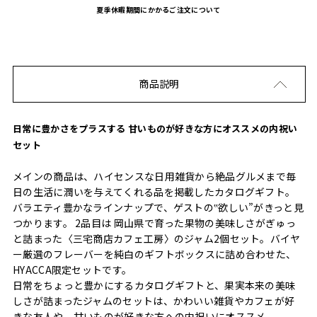
夏季休暇期間にかかるご注文について
商品説明
日常に豊かさをプラスする 甘いものが好きな方にオススメの内祝い
セット
メインの商品は、ハイセンスな日用雑貨から絶品グルメまで毎
日の生活に潤いを与えてくれる品を掲載したカタログギフト。
バラエティ豊かなラインナップで、ゲストの‟欲しい”がきっと見
つかります。 2品目は 岡山県で育った果物の美味しさがぎゅっ
と詰まった〈三宅商店カフェ工房〉のジャム2個セット。バイヤ
ー厳選のフレーバーを純白のギフトボックスに詰め合わせた、
HYACCA限定セットです。
日常をちょっと豊かにするカタログギフトと、果実本来の美味
しさが詰まったジャムのセットは、かわいい雑貨やカフェが好
きな友人や、甘いものが好きな方への内祝いにオススメ。