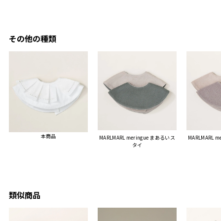
夫婦ふ
があったのでこちら購入さ
石二鳥です笑
ークが
せていただきました。
メッセージカードで姉から
休憩時
友人に送った際、ご夫婦ど
のメッセージに少しうるっ
のが楽
ちらも大変気に入ったと写
ときてしまいました。姉の
その他の種類
セット
真付きで喜びの連絡をもら
センスが光るプレゼント
ヒーも
った時は、HYACCAギフト
で、いい思い出になりまし
す。
を選んでよかったし他の友
た。
人にもお勧めしたいと感じ
ました。
また、こちら不注意でメー
ルアドレスを誤って入力し
登録してログインできなく
本商品
MARLMARL meringue まあるいス
MARLMARL m
困った際にも、迅速に回答
タイ
連絡があり大変助かりまし
た。
ありがとうございます。
またぜひ利用させていただ
ければと思います。
類似商品