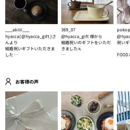
___akiiii___
369_07
pokop
hyacca( @hyacca_gift )さ
@hyacca_gift 様から
@hya
んより
結婚祝いのギフトをいただ
祝いギ
結婚祝いギフトいただきま
きました
した
FOOD
.
シンプルで朝のパンタイム
/ 9°/
MOHEIM CUP BOX / サンド
にぴったり
ホワイト＆ブラック
柔らかい手触りで使い心地
白無垢
.
も◎
に入り
お客様の声
おうちカフェもお洒落にな
って嬉しい𖠚 ⡱
素敵なギフトを
真っ白
.
ありがとうございました
いいの
#hyacca #結婚祝い
#hyacca #結婚祝い
#結婚祝
#お祝い #プレゼント
淡色女
結婚祝
色イン