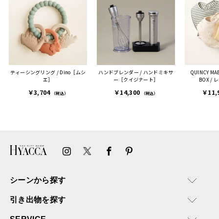
ティーシングリング / Dino［ムシ
ハンドブレンダー / ハンドミキサ
QUINCY MA
エ］
ー［クイジナート］
BOX /
￥3,704
￥14,300
￥11,
（税込）
（税込）
シーンから探す
引き出物を探す