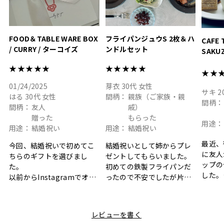
FOOD＆TABLE WARE BOX
フライパンジュウS 2枚＆ハ
CAFE 
/ CURRY / ターコイズ
ンドルセット
SAKU
ト
★★★★★
★★★★★
★★
01/24/2025
芽衣
30代
女性
サキ
2
はる
30代
女性
間柄：
親族（ご家族・親
間柄：
間柄：
友人
戚）
贈った
もらった
用途：
用途：
結婚祝い
用途：
結婚祝い
最近、
今回、結婚祝いで初めてこ
結婚祝いとして姉からプレ
に友人
ちらのギフトを選びまし
ゼントしてもらいました。
ップの
た。
初めての鉄製フライパンだ
した。
以前からInstagramでオシ
ったので不安でしたが片手
ボック
ャレなギフトセットだなと
で操作できて使い勝手が良
て、カ
目にしており、先日入籍し
く、調理後にそのままお皿
しい説
た友人にぴったりなカラー
として食卓に出せるのも便
レビューを書く
も親切
と大好きなカレーのセット
利です。洗い物も減って一