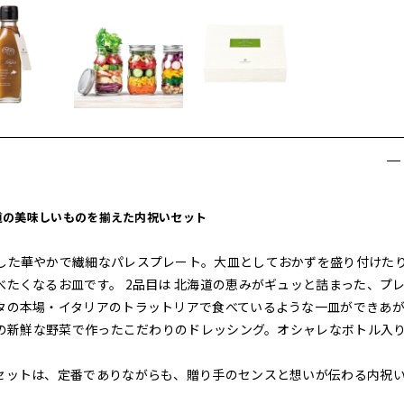
道の美味しいものを揃えた内祝いセット
した華やかで繊細なパレスプレート。大皿としておかずを盛り付けた
たくなるお皿です。 2品目は 北海道の恵みがギュッと詰まった、プ
タの本場・イタリアのトラットリアで食べているような一皿ができあ
道の新鮮な野菜で作ったこだわりのドレッシング。オシャレなボトル入
セットは、定番でありながらも、贈り手のセンスと想いが伝わる内祝