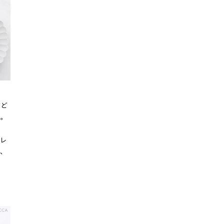
ずど
リ。
な
レ
、