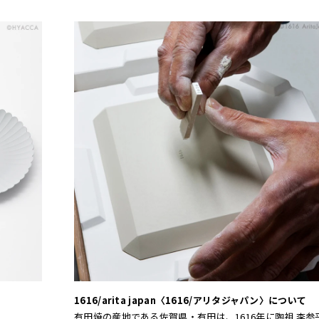
1616/arita japan〈1616/アリタジャパン〉について
有田焼の産地である佐賀県・有田は、1616年に陶祖 李参