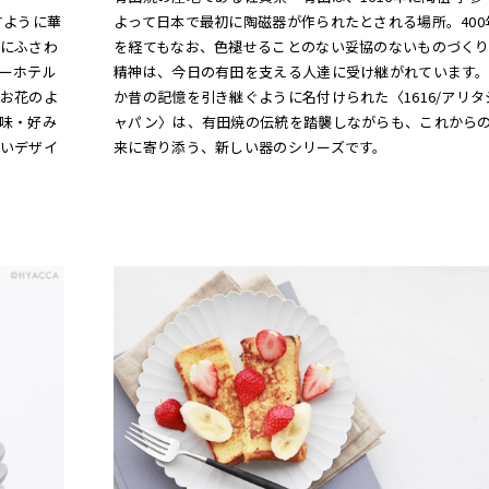
すように華
よって日本で最初に陶磁器が作られたとされる場所。400
にふさわ
を経てもなお、色褪せることのない妥協のないものづく
ーホテル
精神は、今日の有田を支える人達に受け継がれています
お花のよ
か昔の記憶を引き継ぐように名付けられた〈1616/アリタ
味・好み
ャパン〉は、有田焼の伝統を踏襲しながらも、これから
いデザイ
来に寄り添う、新しい器のシリーズです。