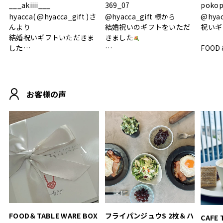
___akiiii___
369_07
pokop
hyacca( @hyacca_gift )さ
@hyacca_gift 様から
@hya
んより
結婚祝いのギフトをいただ
祝いギ
結婚祝いギフトいただきま
きました
した
FOOD
.
シンプルで朝のパンタイム
/ 9°/
MOHEIM CUP BOX / サンド
にぴったり
ホワイト＆ブラック
柔らかい手触りで使い心地
白無垢
.
も◎
に入り
お客様の声
おうちカフェもお洒落にな
って嬉しい𖠚 ⡱
素敵なギフトを
真っ白
.
ありがとうございました
いいの
#hyacca #結婚祝い
#hyacca #結婚祝い
#結婚祝
#お祝い #プレゼント
淡色女
結婚祝
色イン
FOOD＆TABLE WARE BOX
フライパンジュウS 2枚＆ハ
CAFE 