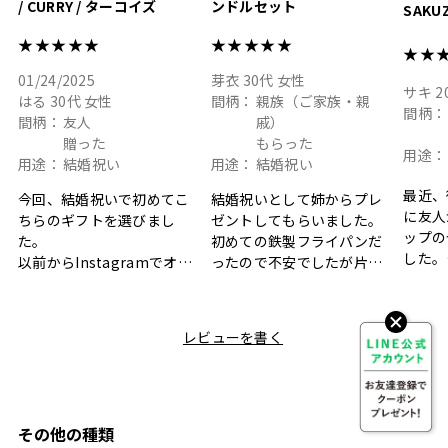
/ CURRY / ターコイズ
ンドルセット
SAKU
ト
★★★★★
★★★★★
★★
01/24/2025
芽衣
30代
女性
サキ
2
はる
30代
女性
間柄：
親族（ご家族・親
間柄：
間柄：
友人
戚）
贈った
もらった
用途：
用途：
結婚祝い
用途：
結婚祝い
最近、
今回、結婚祝いで初めてこ
結婚祝いとして姉からプレ
に友人
ちらのギフトを選びまし
ゼントしてもらいました。
ップの
た。
初めての鉄製フライパンだ
した。
以前からInstagramでオシ
ったので不安でしたが片手
ボック
ャレなギフトセットだなと
で操作できて使い勝手が良
て、カ
目にしており、先日入籍し
く、調理後にそのままお皿
しい説
た友人にぴったりなカラー
として食卓に出せるのも便
レビューを書く
も親切
と大好きなカレーのセット
利です。洗い物も減って一
夫婦ふ
があったのでこちら購入さ
石二鳥です笑
ークが
せていただきました。
メッセージカードで姉から
休憩時
友人に送った際、ご夫婦ど
のメッセージに少しうるっ
のが楽
ちらも大変気に入ったと写
ときてしまいました。姉の
その他の種類
セット