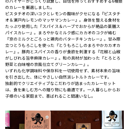
のバイヤーがじっくり試食し、自信を持っておすすめする6種類
のカレーを厳選しました。
ピスタチオの深いコクとレモンの酸味がクセになる『ピスタチ
オ＆瀬戸内レモンのマッサマンカレー』。身体を整える食材を
たっぷり使用した『スパイス＆ハーブでおからが絶品の薬膳ス
パイスカレー』。まろやかなミルク感にカカオのコクが絡む
『京のミルクとごろっと鶏肉のバターチキンカレー』。甘み際
立つとうもろこしを使った『とうもろこしのまろやかカカオカ
レー』。豚肉とスパイスの香りが食欲を刺激する『花椒と山椒
がしびれる旨辛麻辣カレー』。和の具材が加わった『とろとろ
野菜と白味噌の京風仕立てグリーンカレー』。
いずれも化学調味料や保存料を一切使用せず、素材本来の旨味
を引き出した、体にやさしい自然派レトルトカレーです。
独創的でクリエイティブなこだわりが詰まったカレーセット
は、食を楽しむ方への贈り物にも最適です。一人暮らしからお
子様のいる家庭まで、喜ばれること間違いなし。