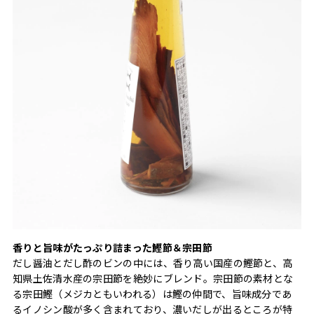
香りと旨味がたっぷり詰まった鰹節＆宗田節
だし醤油とだし酢のビンの中には、香り高い国産の鰹節と、高
知県土佐清水産の宗田節を絶妙にブレンド。宗田節の素材とな
る宗田鰹（メジカともいわれる）は鰹の仲間で、旨味成分であ
るイノシン酸が多く含まれており、濃いだしが出るところが特