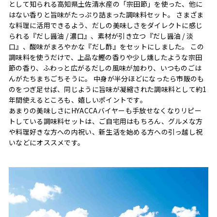
として知られる高知県土佐清水産の「宗田節」を使った、他に
はない香りと旨味がたっぷり詰まった調味料セット。 さまざま
な料理に活用できるよう、だしの美味しさをダイレクトに感じ
られる『だし醤油 / 濃口』、素材が引き立つ『だし醤油 / 淡
口』、酸味がまろやかな『だし酢』をセットにしました。 この
調味料を使うだけで、上品な鰹の香りや少し燻したような宗田
節の香り、ふわっと広がるだしの風味が加わり、いつものごは
んがたちまちごちそうに。 中身が半分ほどになったら市販のも
のをつぎ足せば、同じように旨味が凝縮された調味料として約1
年間使えるところも、嬉しいポイントです。
あまりの美味しさにHYACCAバイヤーも手放せなくなりリピー
トしている調味料セットは、ご自宅用はもちろん、グルメな方
や料理好きな方への内祝い、新生活を始める方への引っ越し祝
いなどにオススメです。