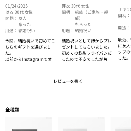
01/24/2025
芽衣
30代
女性
サキ
2
はる
30代
女性
間柄：
親族（ご家族・親
間柄：
間柄：
友人
戚）
贈った
もらった
用途：
用途：
結婚祝い
用途：
結婚祝い
最近、
今回、結婚祝いで初めてこ
結婚祝いとして姉からプレ
に友人
ちらのギフトを選びまし
ゼントしてもらいました。
ップの
た。
初めての鉄製フライパンだ
した。
以前からInstagramでオシ
ったので不安でしたが片手
ボック
ャレなギフトセットだなと
で操作できて使い勝手が良
て、カ
目にしており、先日入籍し
く、調理後にそのままお皿
しい説
た友人にぴったりなカラー
として食卓に出せるのも便
レビューを書く
も親切
と大好きなカレーのセット
利です。洗い物も減って一
夫婦ふ
があったのでこちら購入さ
石二鳥です笑
ークが
せていただきました。
メッセージカードで姉から
休憩時
友人に送った際、ご夫婦ど
のメッセージに少しうるっ
のが楽
ちらも大変気に入ったと写
ときてしまいました。姉の
全種類
セット
真付きで喜びの連絡をもら
センスが光るプレゼント
ヒーも
った時は、HYACCAギフト
で、いい思い出になりまし
す。
を選んでよかったし他の友
た。