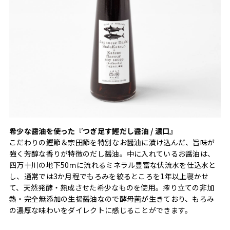
希少な醤油を使った『つぎ足す鰹だし醤油 / 濃口』
こだわりの鰹節＆宗田節を特別なお醤油に漬け込んだ、旨味が
強く芳醇な香りが特徴のだし醤油。中に入れているお醤油は、
四万十川の地下50ｍに流れるミネラル豊富な伏流水を仕込水と
し、通常では3か月程でもろみを絞るところを1年以上寝かせ
て、天然発酵・熟成させた希少なものを使用。搾り立ての非加
熱・完全無添加の生揚醤油なので酵母菌が生きており、もろみ
の濃厚な味わいをダイレクトに感じることができます。