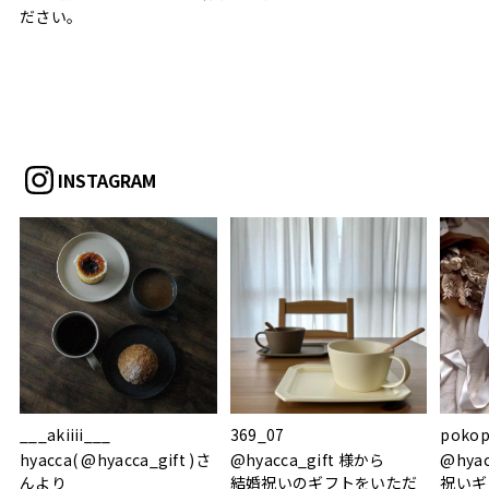
ださい。
INSTAGRAM
___akiiii___
369_07
pokop
hyacca( @hyacca_gift )さ
@hyacca_gift 様から
@hya
んより
結婚祝いのギフトをいただ
祝いギ