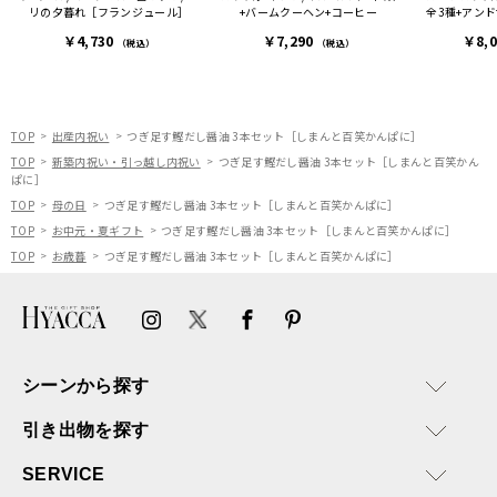
リの夕暮れ［フランジュール］
+バームクーヘン+コーヒー
全3種+アンド
FRIET ギフ
￥4,730
￥7,290
￥8,
（税込）
（税込）
TOP
出産内祝い
つぎ足す鰹だし醤油 3本セット［しまんと百笑かんぱに］
TOP
新築内祝い・引っ越し内祝い
つぎ足す鰹だし醤油 3本セット［しまんと百笑かん
ぱに］
TOP
母の日
つぎ足す鰹だし醤油 3本セット［しまんと百笑かんぱに］
TOP
お中元・夏ギフト
つぎ足す鰹だし醤油 3本セット［しまんと百笑かんぱに］
TOP
お歳暮
つぎ足す鰹だし醤油 3本セット［しまんと百笑かんぱに］
シーンから探す
引き出物を探す
SERVICE