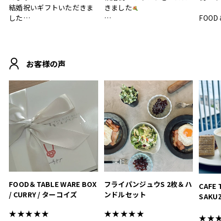
結婚祝いギフトいただきま
きました
した
FOOD
.
シンプルで朝のパンタイム
/ 9°/
MOHEIM CUP BOX / サンド
にぴったり
ホワイト＆ブラック
柔らかい手触りで使い心地
白無垢
.
も◎
に入り
お客様の声
おうちカフェもお洒落にな
って嬉しい𖠚 ⡱
素敵なギフトを
真っ白
.
ありがとうございました
いいの
#hyacca #結婚祝い
#hyacca #結婚祝い
#結婚祝
#お祝い #プレゼント
淡色女
結婚祝
色イン
FOOD＆TABLE WARE BOX
フライパンジュウS 2枚＆ハ
CAFE 
/ CURRY / ターコイズ
ンドルセット
SAKU
ト
★★★★★
★★★★★
★★