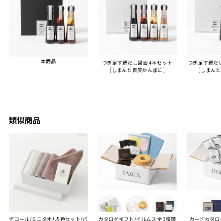
人にもお勧めしたいと感じ
ました。
また、こちら不注意でメー
ルアドレスを誤って入力し
登録してログインできなく
本商品
つぎ足す鰹だし醤油 4本セット
つぎ足す鰹だ
困った際にも、迅速に回答
［しまんと百笑かんぱに］
［しまんと
連絡があり大変助かりまし
た。
ありがとうございます。
またぜひ利用させていただ
ければと思います。
類似商品
デコール/ミニタオル5色セット/パ
カタログギフト/イルムス 全3種類
カードカタロ