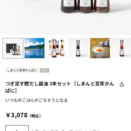
しまんと百笑かんぱに
醤油
つぎ足す鰹だし醤油 3本セット［しまんと百笑かん
ぱに］
いつものごはんがごちそうになる
￥3,078
（税込）