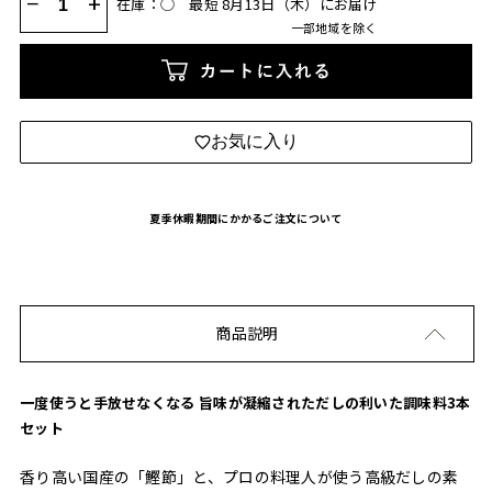
−
+
在庫：◯
最短 8月13日（木）にお届け
一部地域を除く
カートに入れる
お気に入り
夏季休暇期間にかかるご注文について
商品説明
一度使うと手放せなくなる 旨味が凝縮されただしの利いた調味料3本
セット
香り高い国産の「鰹節」と、プロの料理人が使う高級だしの素