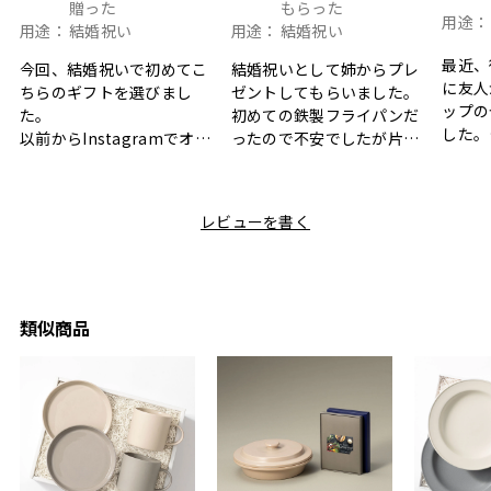
贈った
もらった
用途：
用途：
結婚祝い
用途：
結婚祝い
最近、
今回、結婚祝いで初めてこ
結婚祝いとして姉からプレ
に友人
ちらのギフトを選びまし
ゼントしてもらいました。
ップの
た。
初めての鉄製フライパンだ
した。
以前からInstagramでオシ
ったので不安でしたが片手
ボック
ャレなギフトセットだなと
で操作できて使い勝手が良
て、カ
目にしており、先日入籍し
く、調理後にそのままお皿
しい説
た友人にぴったりなカラー
として食卓に出せるのも便
レビューを書く
も親切
と大好きなカレーのセット
利です。洗い物も減って一
夫婦ふ
があったのでこちら購入さ
石二鳥です笑
ークが
せていただきました。
メッセージカードで姉から
休憩時
友人に送った際、ご夫婦ど
のメッセージに少しうるっ
のが楽
ちらも大変気に入ったと写
ときてしまいました。姉の
類似商品
セット
真付きで喜びの連絡をもら
センスが光るプレゼント
ヒーも
った時は、HYACCAギフト
で、いい思い出になりまし
す。
を選んでよかったし他の友
た。
人にもお勧めしたいと感じ
ました。
また、こちら不注意でメー