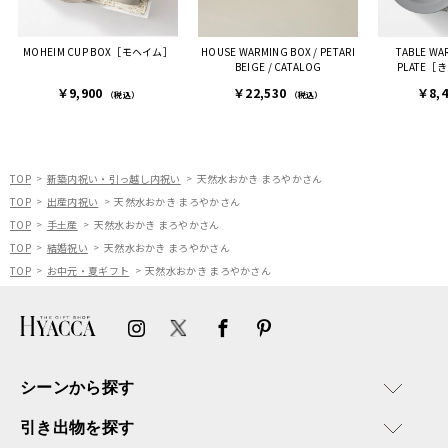
ルアドレスを誤って入力し
登録してログインできなく
MOHEIM CUP BOX［モヘイム］
HOUSE WARMING BOX / PETARI
TABLE WA
困った際にも、迅速に回答
BEIGE / CATALOG
PLATE
連絡があり大変助かりまし
￥9,900
￥22,530
￥8,
た。
（税込）
（税込）
ありがとうございます。
またぜひ利用させていただ
ければと思います。
TOP
新築内祝い・引っ越し内祝い
天然水おかき まろやかさん
TOP
出産内祝い
天然水おかき まろやかさん
TOP
手土産
天然水おかき まろやかさん
TOP
結婚祝い
天然水おかき まろやかさん
TOP
お中元・夏ギフト
天然水おかき まろやかさん
シーンから探す
引き出物を探す