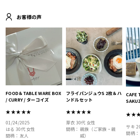
MOHEIM CUP BOX / サンド
にぴったり
ホワイト＆ブラック
柔らかい手触りで使い心地
白無垢
.
も◎
に入り
お客様の声
おうちカフェもお洒落にな
って嬉しい𖠚 ⡱
素敵なギフトを
真っ白
.
ありがとうございました
いいの
#hyacca #結婚祝い
#hyacca #結婚祝い
#結婚祝
#お祝い #プレゼント
淡色女
結婚祝
色イン
FOOD＆TABLE WARE BOX
フライパンジュウS 2枚＆ハ
CAFE 
/ CURRY / ターコイズ
ンドルセット
SAKU
ト
★★★★★
★★★★★
★★
01/24/2025
芽衣
30代
女性
サキ
2
はる
30代
女性
間柄：
親族（ご家族・親
間柄：
間柄：
友人
戚）