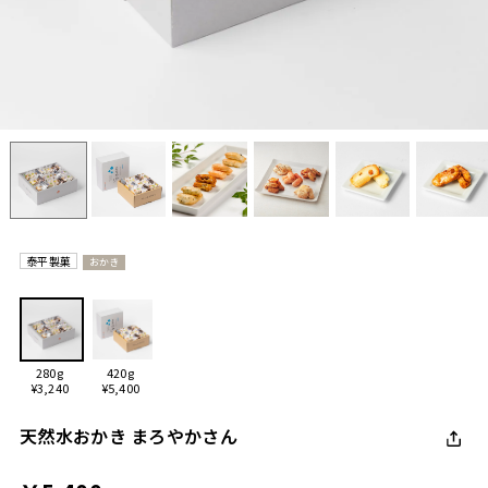
泰平製菓
おかき
280g
420g
¥3,240
¥5,400
天然水おかき まろやかさん