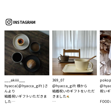
INSTAGRAM
___akiiii___
369_07
pokop
hyacca( @hyacca_gift )さ
@hyacca_gift 様から
@hya
んより
結婚祝いのギフトをいただ
祝いギ
結婚祝いギフトいただきま
きました
した
FOOD
.
シンプルで朝のパンタイム
/ 9°/