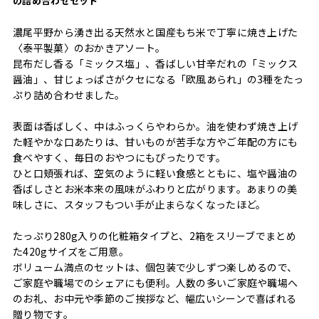
の詰め合わせセット
濃尾平野から湧き出る天然水と国産もち米で丁寧に焼き上げた
〈泰平製菓〉のおかきアソート。
昆布だし香る「ミックス塩」、香ばしい甘辛だれの「ミックス
醤油」、甘じょっぱさがクセになる「欧風あられ」の3種をたっ
ぷり詰め合わせました。
表面は香ばしく、中はふっくらやわらか。油を使わず焼き上げ
た軽やかな口あたりは、甘いものが苦手な方やご年配の方にも
食べやすく、毎日のおやつにもぴったりです。
ひと口頬張れば、空気のように軽い食感とともに、塩や醤油の
香ばしさとお米本来の風味がふわりと広がります。あまりの美
味しさに、スタッフもつい手が止まらなくなったほど。
たっぷり280g入りの化粧箱タイプと、2箱をスリーブでまとめ
た420gサイズをご用意。
ボリューム満点のセットは、個包装で少しずつ楽しめるので、
ご家庭や職場でのシェアにも便利。人数の多いご家庭や職場へ
のお礼、お中元や季節のご挨拶など、幅広いシーンで喜ばれる
贈り物です。