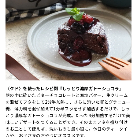
〈クド〉を使ったレシピ例『しっとり濃厚ガトーショコラ』
器の中に砕いたビターチョコレートと無塩バター、生クリーム
を混ぜてフタをして2分半加熱し、さらに溶いた卵とグラニュー
糖、薄力粉を混ぜ加えて1分半フタをせず加熱するだけで、しっ
とり濃厚なガトーショコラが完成。たった4分加熱するだけで美
味しいデザートをつくることができ、そのままフタを盛り付け
のお皿として使えば、洗いものも最小限に。休日のティータイ
ムや、お子さまのおやつにオススメです。