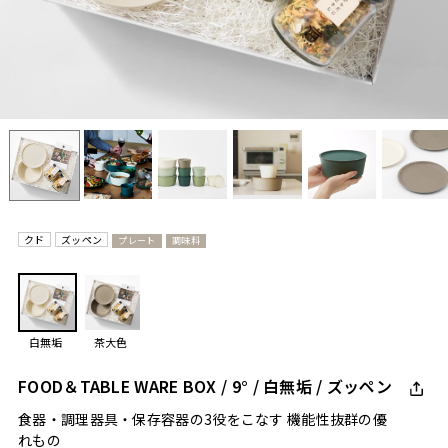
クド
ズッペン
プレート
調味料
白無垢
茶大色
FOOD＆TABLE WARE BOX / 9° / 白無垢 / ズッペン
食器・調理器具・保存容器の3役をこなす 機能性抜群の優
れもの