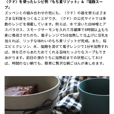
〈クド〉を使ったレシピ例『もち麦リゾット』＆『塩麴スー
プ』
ズッペンとの組み合わせの他にも、〈クド〉の器を使えばさま
ざまな料理をつくることができ、〈クド〉の公式サイトでは多
数のレシピを掲載しています。例えば、水で溶いた白味噌とア
スパラガス、スモークサーモンを入れて冷蔵庫で6時間以上もち
麦に吸収させたのち、電子レンジで5分加熱して仕上げに豆乳を
加えれば、リッチな味わいのもち麦リゾットが完成。また、桜
エビとクレソン、水、塩麹を混ぜて電子レンジで1分半加熱すれ
ば、体を芯からあたためてくれる旨味たっぷりなスープもでき
あがります。前日の夜のうちに加熱前までの状態にしておけ
ば、時間のない朝でも、簡単に贅沢な朝ごはんが楽しめます。