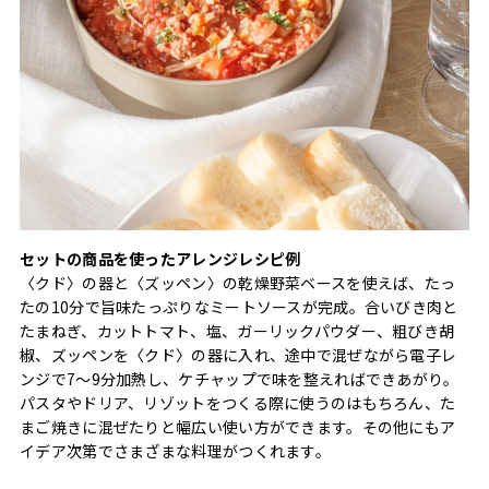
セットの商品を使ったアレンジレシピ例
〈クド〉の器と〈ズッペン〉の乾燥野菜ベースを使えば、たっ
たの10分で旨味たっぷりなミートソースが完成。合いびき肉と
たまねぎ、カットトマト、塩、ガーリックパウダー、粗びき胡
椒、ズッペンを〈クド〉の器に入れ、途中で混ぜながら電子レ
ンジで7～9分加熱し、ケチャップで味を整えればできあがり。
パスタやドリア、リゾットをつくる際に使うのはもちろん、た
まご焼きに混ぜたりと幅広い使い方ができます。その他にもア
イデア次第でさまざまな料理がつくれます。