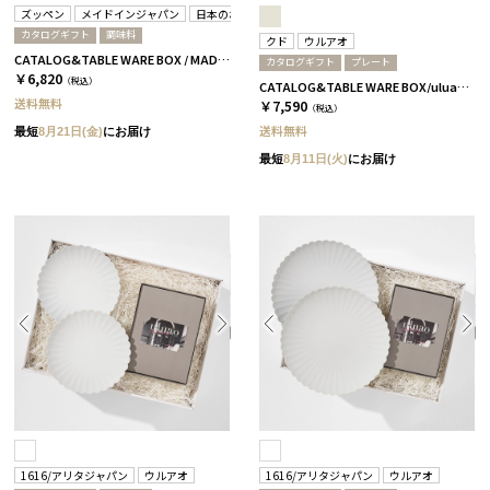
ズッペン
メイドインジャパン
日本のおいしい食べ物
カタログギフト
調味料
クド
ウルアオ
CATALOG&TABLE WARE BOX / MADE IN JAPAN / ズッペン キノコベース / 全4種 C MJ06＋橙
カタログギフト
プレート
￥6,820
（税込）
CATALOG&TABLE WARE BOX/uluao/9°/白無垢/全5種 アウレリアーナ
送料無料
￥7,590
（税込）
送料無料
最短
8月21日(金)
にお届け
最短
8月11日(火)
にお届け
1616/アリタジャパン
ウルアオ
1616/アリタジャパン
ウルアオ