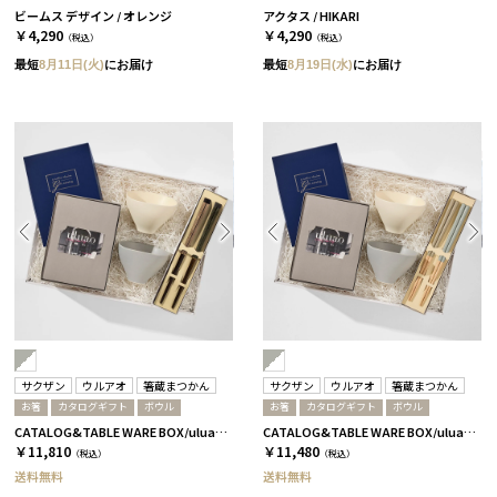
ビームス デザイン / オレンジ
アクタス / HIKARI
￥4,290
￥4,290
（税込）
（税込）
最短
8月11日(火)
にお届け
最短
8月19日(水)
にお届け
サクザン
ウルアオ
箸蔵まつかん
サクザン
ウルアオ
箸蔵まつかん
お箸
カタログギフト
ボウル
お箸
カタログギフト
ボウル
CATALOG&TABLE WARE BOX/uluao/グレー＆ホワイト/ 浅葱＆桜 アウレリアーナ
CATALOG&TABLE WARE BOX/uluao/グレー＆ホワイト/浜色＆雲色/ アウレリアーナ
￥11,810
￥11,480
（税込）
（税込）
送料無料
送料無料