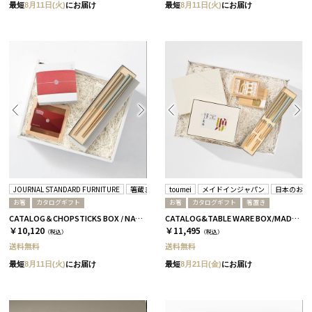
最短
8月11日(火)
にお届け
最短
8月11日(火)
にお届け
JOURNAL STANDARD FURNITURE
箸蔵まつかん
toumei
メイドインジャパン
日本のおい
お箸
カタログギフト
お箸
カタログギフト
箸置き
CATALOG＆CHOPSTICKS BOX / NATURAL / 浜色＆雲色 / 椿
CATALOG&TABLE WARE BOX/MADE IN JAPAN/浜色&雲色/ C MJ06＋橙
￥10,120
￥11,495
（税込）
（税込）
送料無料
送料無料
最短
8月11日(火)
にお届け
最短
8月21日(金)
にお届け