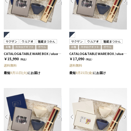
サクザン
ウルアオ
箸蔵まつかん
サクザン
ウルアオ
箸蔵まつかん
お箸
カタログギフト
ボウル
お箸
カタログギフト
ボウル
CATALOG&TABLE WARE BOX / uluao / ネイビー&ホワイト / 全5種 バジーリア
CATALOG&TABLE WARE BOX / uluao / ネイビー&ホワイト / 全5種 イヴェット
￥15,990
￥17,090
（税込）
（税込）
送料無料
送料無料
最短
8月11日(火)
にお届け
最短
8月21日(金)
にお届け