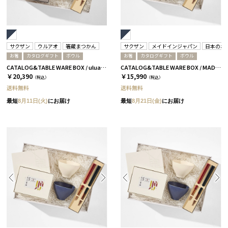
サクザン
ウルアオ
箸蔵まつかん
サクザン
メイドインジャパン
日本のお
お箸
カタログギフト
ボウル
お箸
カタログギフト
ボウル
CATALOG&TABLE WARE BOX / uluao / ネイビー&ホワイト / 全5種 ザグーアン
CATALOG&TABLE WARE BOX / MADE IN JAPAN / ネイビー&ホワイト / 全5種 C MJ08＋蓮
￥20,390
￥15,990
（税込）
（税込）
送料無料
送料無料
最短
8月11日(火)
にお届け
最短
8月21日(金)
にお届け