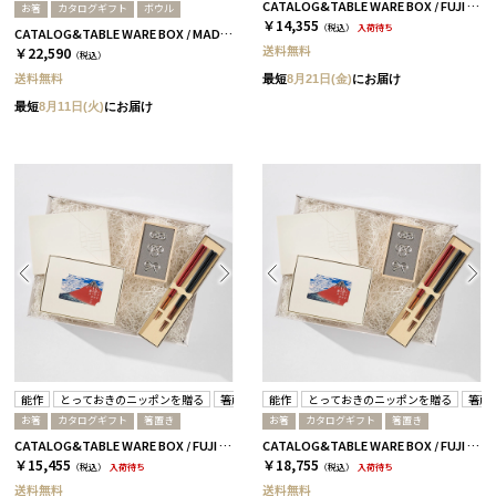
CATALOG&TABLE WARE BOX / FUJI / 紅白 / 全5種 弥-C
お箸
カタログギフト
ボウル
￥14,355
（税込）
入荷待ち
CATALOG&TABLE WARE BOX / MADE IN JAPAN / ネイビー&ホワイト / 全5種 C MJ16＋茜
送料無料
￥22,590
（税込）
送料無料
最短
8月21日(金)
にお届け
最短
8月11日(火)
にお届け
能作
とっておきのニッポンを贈る
箸蔵まつかん
能作
とっておきのニッポンを贈る
箸蔵
お箸
カタログギフト
箸置き
お箸
カタログギフト
箸置き
CATALOG&TABLE WARE BOX / FUJI / 紅白 / 全5種 詩-C
CATALOG&TABLE WARE BOX / FUJI / 紅白 / 全5種 伝-C
￥15,455
￥18,755
（税込）
入荷待ち
（税込）
入荷待ち
送料無料
送料無料