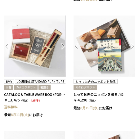
能作
JOURNAL STANDARD FURNITURE
箸蔵まつかん
とっておきのニッポンを贈る
お箸
カタログギフト
箸置き
カタログギフト
CATALOG＆TABLE WARE BOX / FORMAL / 全3種 椿
とっておきのニッポンを贈る / 栄
￥13,475
￥4,290
（税込）
入荷待ち
（税込）
送料無料
最短
8月19日(水)
にお届け
最短
8月11日(火)
にお届け