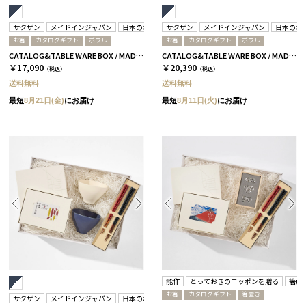
サクザン
メイドインジャパン
日本のおいしい食べ物
サクザン
箸蔵まつかん
メイドインジャパン
日本のお
お箸
カタログギフト
ボウル
お箸
カタログギフト
ボウル
CATALOG&TABLE WARE BOX / MADE IN JAPAN / ネイビー&ホワイト / 全5種 C MJ10＋藍
CATALOG&TABLE WARE BOX / MADE IN JAPAN / ネイビー&ホワイト / 全5種 C MJ14＋逢
￥17,090
￥20,390
（税込）
（税込）
送料無料
送料無料
最短
8月21日(金)
にお届け
最短
8月11日(火)
にお届け
能作
とっておきのニッポンを贈る
箸蔵
お箸
カタログギフト
箸置き
サクザン
メイドインジャパン
日本のおいしい食べ物
箸蔵まつかん