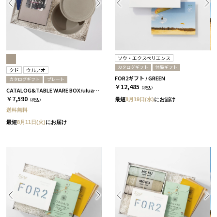
ソウ・エクスペリエンス
カタログギフト
体験ギフト
クド
ウルアオ
FOR2ギフト / GREEN
カタログギフト
プレート
￥12,485
（税込）
CATALOG&TABLE WARE BOX/uluao/9°/茶大色/全5種 アウレリアーナ
￥7,590
最短
8月19日(水)
にお届け
（税込）
送料無料
最短
8月11日(火)
にお届け