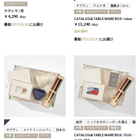
カタログギフト
サクザン
ウルアオ
箸蔵まつかん
ウマシマ / 月
お箸
カタログギフト
ボウル
￥4,290
（税込）
CATALOG&TABLE WARE BOX / uluao / ネイビー&ホワイト / 全5種 アウレリアーナ
￥13,240
最短
8月19日(水)
にお届け
（税込）
送料無料
最短
8月11日(火)
にお届け
能作
とっておきのニッポンを贈る
箸蔵
お箸
カタログギフト
箸置き
サクザン
メイドインジャパン
日本のおいしい食べ物
箸蔵まつかん
CATALOG&TABLE WARE BOX / FUJI / 紅白 / 全5種 栄-C
お箸
カタログギフト
ボウル