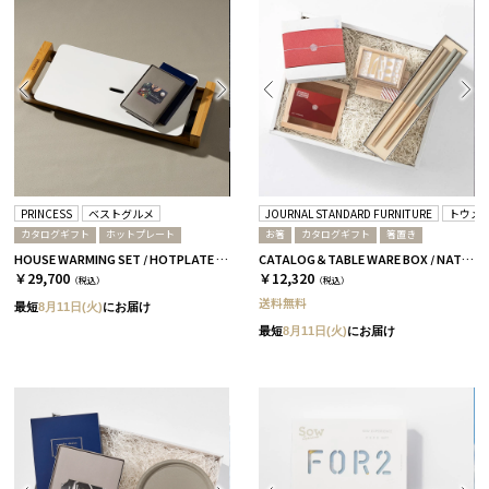
PRINCESS
ベストグルメ
JOURNAL STANDARD FURNITURE
トウメ
カタログギフト
ホットプレート
お箸
カタログギフト
箸置き
HOUSE WARMING SET / HOTPLATE & CATALOG アリーグル
CATALOG＆TABLE WARE BOX / NATURAL / 浜色＆雲色 / 椿
￥29,700
￥12,320
（税込）
（税込）
送料無料
最短
8月11日(火)
にお届け
最短
8月11日(火)
にお届け