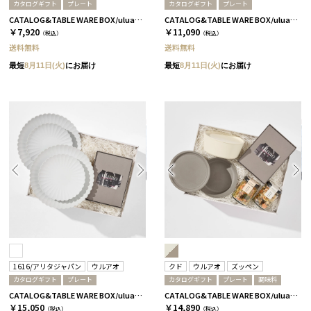
カタログギフト
プレート
カタログギフト
プレート
CATALOG&TABLE WARE BOX/uluao/パレスプレート160 2枚セット/全5種 アウレリアーナ
CATALOG&TABLE WARE BOX/uluao/パレスプレート220 2枚セット/全5種 アウレリアーナ
￥7,920
￥11,090
（税込）
（税込）
送料無料
送料無料
最短
8月11日(火)
にお届け
最短
8月11日(火)
にお届け
1616/アリタジャパン
ウルアオ
クド
ウルアオ
ズッペン
カタログギフト
プレート
カタログギフト
プレート
調味料
CATALOG&TABLE WARE BOX/uluao/パレスプレート160&220 4枚セット/全5種 アウレリアーナ
CATALOG&TABLE WARE BOX/uluao/9°/白無垢&茶大色/全5種 アウレリアーナ
￥15,050
￥14,890
（税込）
（税込）