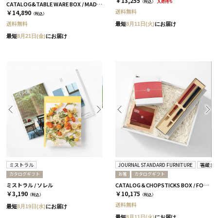
￥13,255
（税込）
入荷待ち
CATALOG&TABLE WARE BOX / MADE IN JAPAN / ネイビー&ホワイト / 全5種 C MJ06＋橙
送料無料
￥14,890
（税込）
送料無料
最短
8月11日(火)
にお届け
最短
8月21日(金)
にお届け
ミストラル
JOURNAL STANDARD FURNITURE
箸蔵ま
カタログギフト
お箸
カタログギフト
ミストラル / ソレル
CATALOG＆CHOPSTICKS BOX / FORMAL / 全3種 椿
￥3,190
￥10,175
（税込）
（税込）
送料無料
最短
8月19日(水)
にお届け
最短
8月11日(火)
にお届け