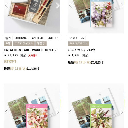
能作
JOURNAL STANDARD FURNITURE
箸蔵まつかん
ミストラル
お箸
カタログギフト
箸置き
カタログギフト
CATALOG＆TABLE WARE BOX / FORMAL / 全3種 蘭
ミストラル / マロウ
￥21,175
￥3,740
（税込）
入荷待ち
（税込）
送料無料
最短
8月19日(水)
にお届け
最短
8月11日(火)
にお届け