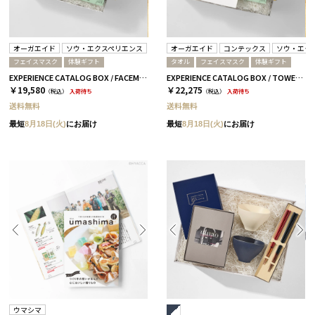
オーガエイド
ソウ・エクスペリエンス
オーガエイド
コンテックス
ソウ・エク
フェイスマスク
体験ギフト
タオル
フェイスマスク
体験ギフト
EXPERIENCE CATALOG BOX / FACEMASK / 全3種 GREEN
EXPERIENCE CATALOG BOX / TOWEL & FACEMASK / 全3種 GREEN
￥19,580
￥22,275
（税込）
入荷待ち
（税込）
入荷待ち
送料無料
送料無料
最短
8月18日(火)
にお届け
最短
8月18日(火)
にお届け
ウマシマ