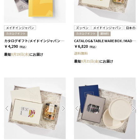
メイドインジャパン
ズッペン
メイドインジャパン
日本のお
カタログギフト
カタログギフト
調味料
カタログギフト/メイドインジャパン 全5種 MJ6
CATALOG&TABLE WARE BOX / MADE IN JAPAN / ズッペン タマネギベース / 全4種 C MJ06＋橙
￥4,290
￥6,820
（税込）
（税込）
送料無料
最短
8月19日(水)
にお届け
最短
8月21日(金)
にお届け