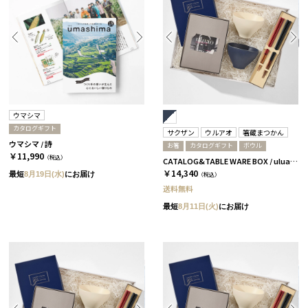
ウマシマ
カタログギフト
サクザン
ウルアオ
箸蔵まつかん
ウマシマ / 詩
お箸
カタログギフト
ボウル
￥11,990
（税込）
CATALOG&TABLE WARE BOX / uluao / ネイビー&ホワイト / 全5種 フロレンツィア
￥14,340
最短
8月19日(水)
にお届け
（税込）
送料無料
最短
8月11日(火)
にお届け