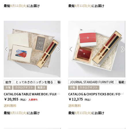
最短
8月11日(火)
にお届け
最短
8月11日(火)
にお届け
能作
とっておきのニッポンを贈る
箸蔵まつかん
JOURNAL STANDARD FURNITURE
箸蔵ま
お箸
カタログギフト
箸置き
お箸
カタログギフト
CATALOG&TABLE WARE BOX / FUJI / 紅白 / 全5種 維-C
CATALOG＆CHOPSTICKS BOX / FORMAL / 全3種 桜
￥20,955
￥12,375
（税込）
入荷待ち
（税込）
送料無料
送料無料
最短
8月11日(火)
にお届け
最短
8月11日(火)
にお届け