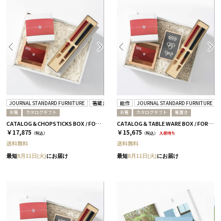
JOURNAL STANDARD FURNITURE
箸蔵まつかん
能作
JOURNAL STANDARD FURNITURE
お箸
カタログギフト
お箸
カタログギフト
箸置き
CATALOG＆CHOPSTICKS BOX / FORMAL / 全3種 蘭
CATALOG＆TABLE WARE BOX / FORMAL / 全3種 桜
￥17,875
￥15,675
（税込）
（税込）
入荷待ち
送料無料
送料無料
最短
8月11日(火)
にお届け
最短
8月11日(火)
にお届け