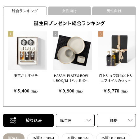
総合ランキング
女性向け
男性向け
誕生日プレゼント総合ランキング
東京さしすせそ
HASAMI PLATE＆BOW
白トリュフ醤油とトリ
L BOX / M［ハサミポー
ュフオイルのセット
セリン］ クリア［ハサ
［FRESH TRUFFLE JAP
￥5,400
￥9,900
￥5,778
ミポーセリン］
AN］
（税込）
（税込）
（税込）
絞り込み
誕生日
価格
誕生日
予算3,000円
予算5,000円
予算10,000円