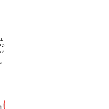
よ
誌の
逸で
が