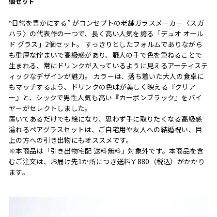
個セット
‟日常を豊かにする” がコンセプトの老舗ガラスメーカー〈スガ
ハラ〉の代表作の一つで、長く高い人気を誇る「デュオ オール
ド グラス」2個セット。 すっきりとしたフォルムでありながら
も重厚な佇まいで高級感があり、職人の手で色を重ねることで
生まれる、常にドリンクが入っているように見えるアーティステ
ィックなデザインが魅力。 カラーは、落ち着いた大人の食卓に
もマッチするよう、ドリンクの色味が美しく映える『クリア
ー』と、シックで男性人気も高い『カーボンブラック』をバイ
ヤーがセレクトしました。
置いてあるだけでも絵になり、思わず手に取りたくなる高級感
溢れるペアグラスセットは、ご自宅用や友人への結婚祝い、目
上の方への引き出物にもオススメです。
※本商品は「引き出物宅配 送料無料」対象外です。本商品を含
むご注文は、お届け先1か所につき送料￥880（税込）がかかり
ます。