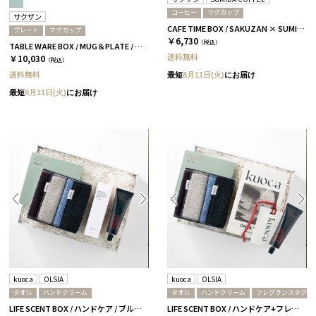
コーヒー
マグカップ
サクザン
CAFE TIME BOX / SAKUZAN × SUMIDA COFFEE / グレージュ＆コーラルベージュ
プレート
マグカップ
￥6,730
（税込）
TABLE WARE BOX / MUG＆PLATE / グレージュ＆コーラルベージュ［サクザン×HYACCA］
送料無料
￥10,030
（税込）
送料無料
最短
8月11日(火)
にお届け
最短
8月11日(火)
にお届け
kuoca
OLSIA
kuoca
OLSIA
タオル
ハンドクリーム
タオル
ハンドクリーム
フレグランスタグ
LIFE SCENT BOX / ハンドケア / ブルー＆ブラック
LIFE SCENT BOX / ハンドケア+フレグランス / ブルー＆ブラック