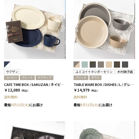
サクザン
ユミコイイホシポーセリン
木村硝子店
コーヒー
プレート
マグカップ
プレート
ボウル
CAFE TIME BOX / SAKUZAN / ネイビー＆ホワイト
TABLE WARE BOX / DISHES / L / グレー＆ベージュ［イイホシユミコ×木村硝子店］
￥12,080
￥14,979
（税込）
（税込）
送料無料
送料無料
最短
8月11日(火)
にお届け
最短
8月11日(火)
にお届け