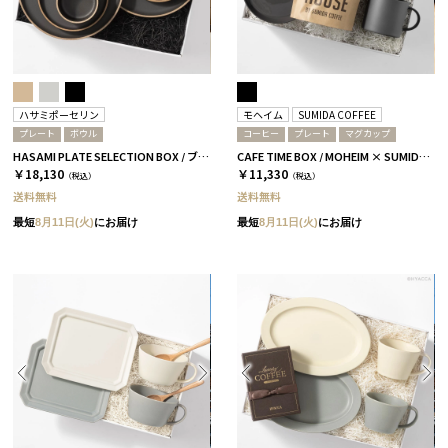
ハサミポーセリン
モヘイム
SUMIDA COFFEE
プレート
ボウル
コーヒー
プレート
マグカップ
HASAMI PLATE SELECTION BOX / ブラック［ハサミポーセリン］
CAFE TIME BOX / MOHEIM × SUMIDA COFFEE / ブラック
￥18,130
￥11,330
（税込）
（税込）
送料無料
送料無料
最短
8月11日(火)
にお届け
最短
8月11日(火)
にお届け