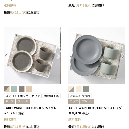
送料無料
最短
8月11日(火)
にお届け
最短
8月11日(火)
にお届け
ユミコイイホシポーセリン
木村硝子店
きほんのうつわ
カップ
プレート
カップ
プレート
TABLE WARE BOX / DISHES / S / グレー［イイホシユミコ×木村硝子店］
TABLE WARE BOX / CUP＆PLATE / グレー［きほんのうつわ］
￥9,740
￥8,470
（税込）
（税込）
送料無料
送料無料
最短
8月11日(火)
にお届け
最短
8月11日(火)
にお届け