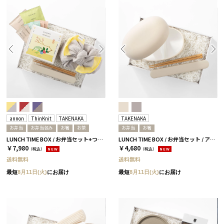
annon
ThinKnit
TAKENAKA
TAKENAKA
お弁当
お弁当包み
お箸
お茶
お弁当
お箸
LUNCH TIME BOX / お弁当セット+つつみ+お茶アソート / イエロー
LUNCH TIME BOX / お弁当セット / アイボリー
￥7,980
￥4,680
（税込）
NEW
（税込）
NEW
送料無料
送料無料
最短
8月11日(火)
にお届け
最短
8月11日(火)
にお届け