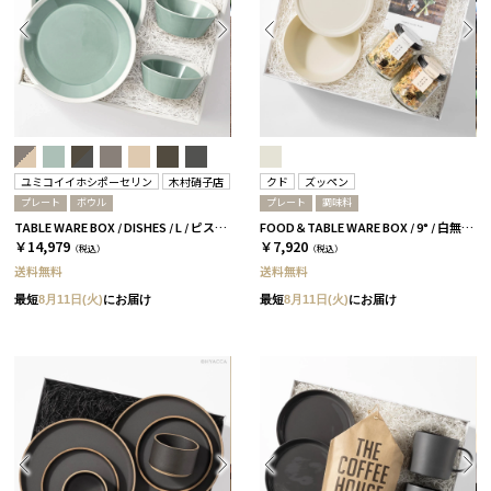
ユミコイイホシポーセリン
木村硝子店
クド
ズッペン
プレート
ボウル
プレート
調味料
TABLE WARE BOX / DISHES / L / ピスタチオグリーン［イイホシユミコ×木村硝子店］
FOOD＆TABLE WARE BOX / 9° / 白無垢 / ズッペン
￥14,979
￥7,920
（税込）
（税込）
送料無料
送料無料
最短
8月11日(火)
にお届け
最短
8月11日(火)
にお届け