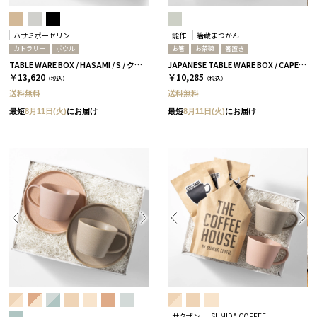
ハサミポーセリン
能作
箸蔵まつかん
カトラリー
ボウル
お箸
お茶碗
箸置き
TABLE WARE BOX / HASAMI / S / クリア［ハサミポーセリン］
JAPANESE TABLE WARE BOX / CAPE / 茶碗+箸置き+箸 / 浅葱＆桜
￥13,620
￥10,285
（税込）
（税込）
送料無料
送料無料
最短
8月11日(火)
にお届け
最短
8月11日(火)
にお届け
サクザン
SUMIDA COFFEE