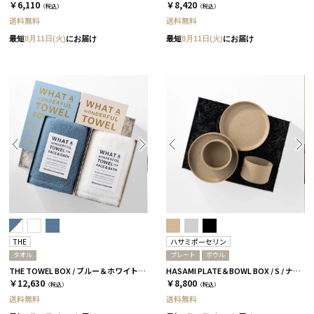
￥6,110
￥8,420
（税込）
（税込）
送料無料
送料無料
最短
8月11日(火)
にお届け
最短
8月11日(火)
にお届け
THE
ハサミポーセリン
タオル
プレート
ボウル
THE TOWEL BOX / ブルー＆ホワイト［THE］
HASAMI PLATE＆BOWL BOX / S / ナチュラル［ハサミポーセリン］
￥12,630
￥8,800
（税込）
（税込）
送料無料
送料無料