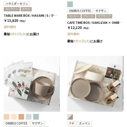
ハサミポーセリン
カトラリー
ボウル
ONIBUS COFFEE
サクザン
TABLE WARE BOX / HASAMI / S / クリア［ハサミポーセリン］
コーヒー
プレート
マグカップ
￥13,620
（税込）
CAFE TIME BOX / SAKUZAN × ONIBUS COFFEE / グレージュ＆コーラルベージュ
送料無料
￥12,120
（税込）
送料無料
最短
8月11日(火)
にお届け
最短
8月11日(火)
にお届け
ONIBUS COFFEE
サクザン
クド
ズッペン