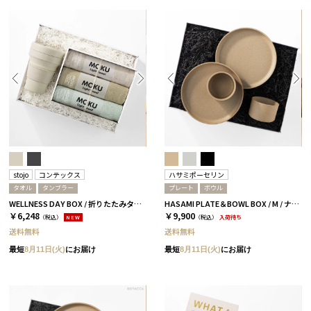
stojo
コンテックス
ハサミポーセリン
タオル
タンブラー
プレート
ボウル
WELLNESS DAY BOX / 折りたたみタンブラー+タオル / ペール
HASAMI PLATE＆BOWL BOX / M / ナチュラル［ハサミポーセリン］
￥6,248
￥9,900
（税込）
NEW
（税込）
入荷待ち
送料無料
送料無料
最短
8月11日(火)
にお届け
最短
8月11日(火)
にお届け