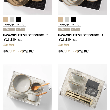
ハサミポーセリン
ハサミポーセリン
プレート
ボウル
プレート
ボウル
HASAMI PLATE SELECTION BOX / ナチュラル［ハサミポーセリン］
HASAMI PLATE SELECTION BOX / クリア［ハサミポーセリン］
￥18,130
￥18,130
（税込）
（税込）
送料無料
送料無料
最短
8月11日(火)
にお届け
最短
8月11日(火)
にお届け