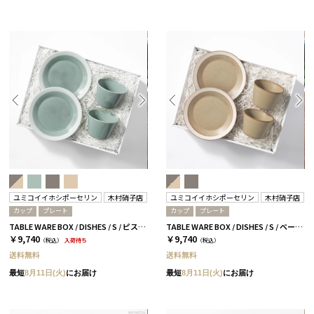
ユミコイイホシポーセリン
木村硝子店
ユミコイイホシポーセリン
木村硝子店
カップ
プレート
カップ
プレート
TABLE WARE BOX / DISHES / S / ピスタチオグリーン［イイホシユミコ×木村硝子店］
TABLE WARE BOX / DISHES / S / ベージュ［イイホシユミコ×木村硝子店］
￥9,740
￥9,740
（税込）
入荷待ち
（税込）
送料無料
送料無料
最短
8月11日(火)
にお届け
最短
8月11日(火)
にお届け