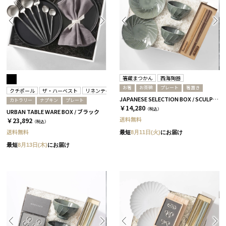
箸蔵まつかん
西海陶器
お箸
お茶碗
プレート
箸置き
クチポール
ザ・ハーベスト
リネンテイルズ
JAPANESE SELECTION BOX / SCULPTURE / セージグリーン / さくら＆ウォルナット
カトラリー
ナプキン
プレート
￥14,280
（税込）
URBAN TABLE WARE BOX / ブラック
送料無料
￥23,892
（税込）
送料無料
最短
8月11日(火)
にお届け
最短
8月13日(木)
にお届け