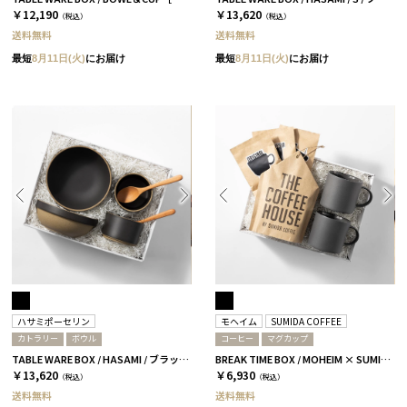
￥12,190
￥13,620
（税込）
（税込）
送料無料
送料無料
最短
8月11日(火)
にお届け
最短
8月11日(火)
にお届け
ハサミポーセリン
モヘイム
SUMIDA COFFEE
カトラリー
ボウル
コーヒー
マグカップ
TABLE WARE BOX / HASAMI / ブラック［ハサミポーセリン］
BREAK TIME BOX / MOHEIM × SUMIDA COFFEE / ブラック
￥13,620
￥6,930
（税込）
（税込）
送料無料
送料無料