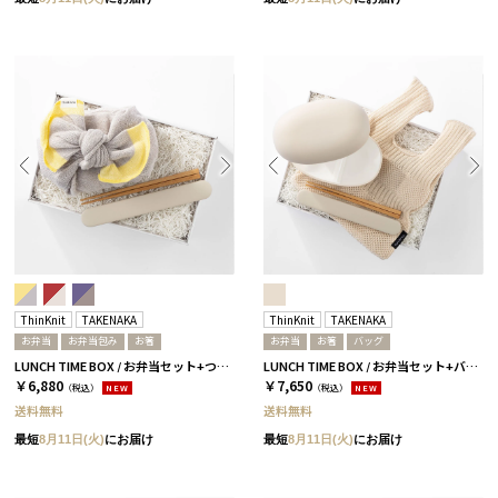
ThinKnit
TAKENAKA
ThinKnit
TAKENAKA
お弁当
お弁当包み
お箸
お弁当
お箸
バッグ
LUNCH TIME BOX / お弁当セット+つつみ / イエロー
LUNCH TIME BOX / お弁当セット+バッグ / アイボリー
￥6,880
￥7,650
（税込）
NEW
（税込）
NEW
送料無料
送料無料
最短
8月11日(火)
にお届け
最短
8月11日(火)
にお届け