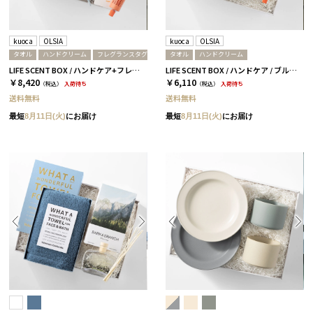
kuoca
OLSIA
kuoca
OLSIA
タオル
ハンドクリーム
フレグランスタグ
タオル
ハンドクリーム
LIFE SCENT BOX / ハンドケア+フレグランス / ブルー＆ピンク
LIFE SCENT BOX / ハンドケア / ブルー＆ピンク
￥8,420
￥6,110
（税込）
入荷待ち
（税込）
入荷待ち
送料無料
送料無料
最短
8月11日(火)
にお届け
最短
8月11日(火)
にお届け