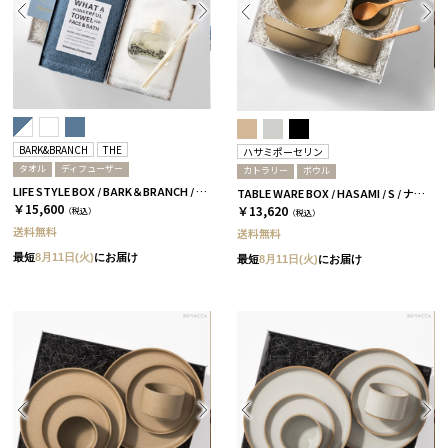
BARK&BRANCH
THE
ハサミポーセリン
タオル
ディフューザー
カトラリー
ボウル
LIFE STYLE BOX / BARK＆BRANCH / DUO / ブルー＆ホワイト
TABLE WARE BOX / HASAMI / S / ナチュラル［ハサミポーセリン］
￥15,600
￥13,620
（税込）
（税込）
送料無料
送料無料
最短
8月11日(火)
にお届け
最短
8月11日(火)
にお届け