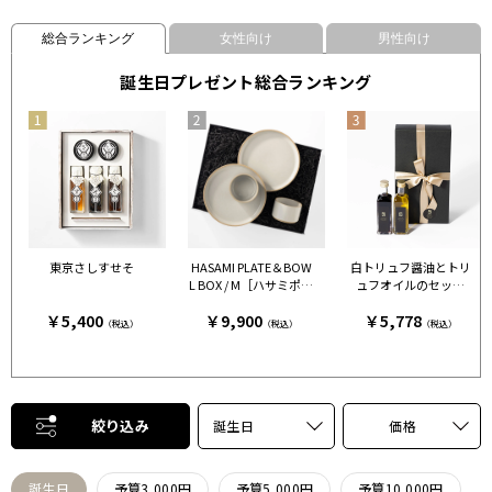
総合ランキング
女性向け
男性向け
誕生日プレゼント総合ランキング
東京さしすせそ
HASAMI PLATE＆BOW
白トリュフ醤油とトリ
L BOX / M［ハサミポー
ュフオイルのセット
セリン］ クリア［ハサ
［FRESH TRUFFLE JAP
￥5,400
￥9,900
￥5,778
ミポーセリン］
AN］
（税込）
（税込）
（税込）
絞り込み
誕生日
価格
誕生日
予算3,000円
予算5,000円
予算10,000円