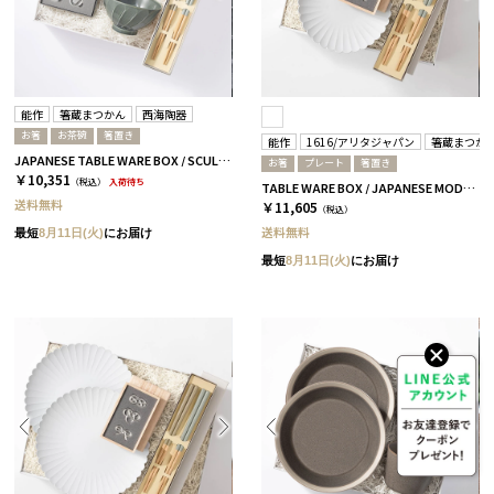
能作
箸蔵まつかん
西海陶器
お箸
お茶碗
箸置き
能作
1616/アリタジャパン
箸蔵まつか
JAPANESE TABLE WARE BOX / SCULPTURE / セージグリーン / 浜色＆雲色
お箸
プレート
箸置き
￥10,351
（税込）
入荷待ち
TABLE WARE BOX / JAPANESE MODERN / 浜色＆雲色 全2サイズ Sサイズ
送料無料
￥11,605
（税込）
送料無料
最短
8月11日(火)
にお届け
最短
8月11日(火)
にお届け