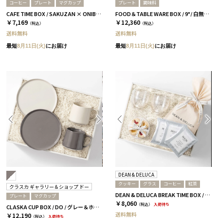
コーヒー
プレート
マグカップ
プレート
調味料
CAFE TIME BOX / SAKUZAN × ONIBUS COFFEE / SINGLE / グレージュ
FOOD＆TABLE WARE BOX / 9°/ 白無垢&茶大色
￥7,169
￥12,360
（税込）
（税込）
送料無料
送料無料
最短
8月11日(火)
にお届け
最短
8月11日(火)
にお届け
DEAN & DELUCA
クッキー
グラス
コーヒー
紅茶
クラスカ ギャラリー＆ショップ ドー
DEAN & DELUCA BREAK TIME BOX / 全2種［ディーン＆デルーカ］ コーヒー
プレート
マグカップ
￥8,060
（税込）
入荷待ち
CLASKA CUP BOX / DO / グレー＆ホワイト［クラスカ ギャラリー＆ショップ ドー］
送料無料
￥12,190
（税込）
入荷待ち