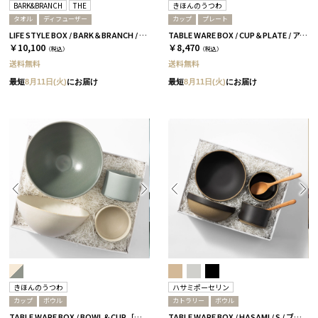
BARK&BRANCH
THE
きほんのうつわ
タオル
ディフューザー
カップ
プレート
LIFE STYLE BOX / BARK＆BRANCH / ブルー
TABLE WARE BOX / CUP＆PLATE / アイボリー＆グレー［きほんのうつわ］
￥10,100
￥8,470
（税込）
（税込）
送料無料
送料無料
最短
8月11日(火)
にお届け
最短
8月11日(火)
にお届け
きほんのうつわ
ハサミポーセリン
カップ
ボウル
カトラリー
ボウル
TABLE WARE BOX / BOWL＆CUP［きほんのうつわ］
TABLE WARE BOX / HASAMI / S / ブラック［ハサミポーセリン］