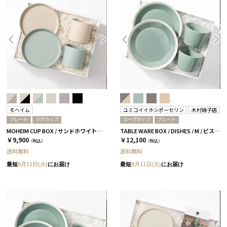
モヘイム
ユミコイイホシポーセリン
木村硝子店
プレート
マグカップ
スープカップ
プレート
MOHEIM CUP BOX / サンドホワイト＆ライトブルー［モヘイム］
TABLE WARE BOX / DISHES / M / ピスタチオグリーン［イイホシユミコ×木村硝子店］
￥9,900
￥12,100
（税込）
（税込）
送料無料
送料無料
最短
8月11日(火)
にお届け
最短
8月11日(火)
にお届け