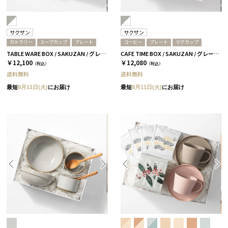
サクザン
サクザン
カトラリー
スープカップ
プレート
コーヒー
プレート
マグカップ
TABLE WARE BOX / SAKUZAN / グレー＆ホワイト
CAFE TIME BOX / SAKUZAN / グレー＆ホワイト
￥12,100
￥12,080
（税込）
（税込）
送料無料
送料無料
最短
8月11日(火)
にお届け
最短
8月11日(火)
にお届け