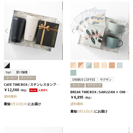
topl
深川珈琲
コーヒー
タンブラー
ONIBUS COFFEE
サクザン
CAFE TIME BOX / ステンレスタンブラー+コーヒー / DUO / ソルト＆チャコール
コーヒー
マグカップ
￥12,560
（税込）
NEW
入荷待ち
BREAK TIME BOX / SAKUZAN × ONIBUS COFFEE スカイブルー＆アクアブルー
送料無料
￥6,895
（税込）
送料無料
最短
8月11日(火)
にお届け
最短
8月11日(火)
にお届け