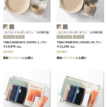
ユミコイイホシポーセリン
木村硝子店
ユミコイイホシポーセリン
木村硝子店
プレート
ボウル
スープカップ
プレート
TABLE WARE BOX / DISHES / L / グレー＆ベージュ［イイホシユミコ×木村硝子店］
TABLE WARE BOX / DISHES / M / グレー＆ベージュ［イイホシユミコ×木村硝子店］
￥14,979
￥12,100
（税込）
（税込）
送料無料
送料無料
最短
8月11日(火)
にお届け
最短
8月11日(火)
にお届け