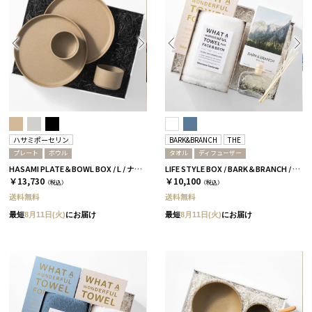
ハサミポーセリン
BARK&BRANCH
THE
プレート
ボウル
タオル
ディフューザー
HASAMI PLATE＆BOWL BOX / L / ナチュラル［ハサミポーセリン］
LIFE STYLE BOX / BARK＆BRANCH / ホワイト
￥13,730
￥10,100
（税込）
（税込）
送料無料
送料無料
最短
8月11日(火)
にお届け
最短
8月11日(火)
にお届け