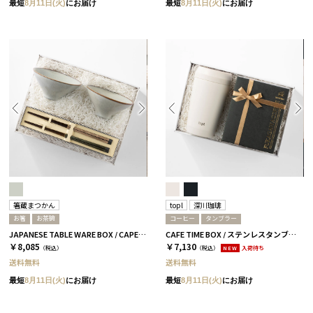
最短
8月11日(火)
にお届け
最短
8月11日(火)
にお届け
箸蔵まつかん
topl
深川珈琲
お箸
お茶碗
コーヒー
タンブラー
JAPANESE TABLE WARE BOX / CAPE / 茶碗+箸 / 浅葱＆桜
CAFE TIME BOX / ステンレスタンブラー+コーヒー ソルト
￥8,085
￥7,130
（税込）
（税込）
NEW
入荷待ち
送料無料
送料無料
最短
8月11日(火)
にお届け
最短
8月11日(火)
にお届け