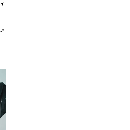
サイ
マー
い軽