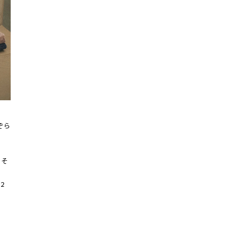
ぞら
ー
。そ
2