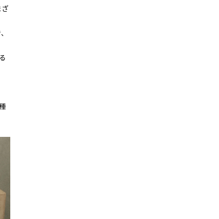
まざ
き、
る
3種