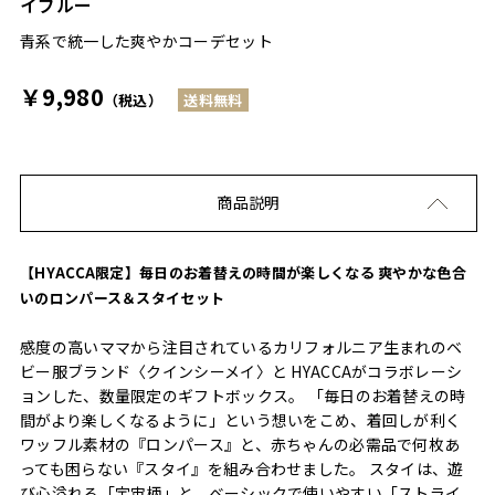
イブルー
青系で統一した爽やかコーデセット
￥9,980
（税込）
送料無料
商品説明
【HYACCA限定】毎日のお着替えの時間が楽しくなる 爽やかな色合
いのロンパース＆スタイセット
感度の高いママから注目されているカリフォルニア生まれのベ
ビー服ブランド〈クインシーメイ〉と HYACCAがコラボレーシ
ョンした、数量限定のギフトボックス。 「毎日のお着替えの時
間がより楽しくなるように」という想いをこめ、着回しが利く
ワッフル素材の『ロンパース』と、赤ちゃんの必需品で何枚あ
っても困らない『スタイ』を組み合わせました。 スタイは、遊
び心溢れる「宇宙柄」と、ベーシックで使いやすい「ストライ