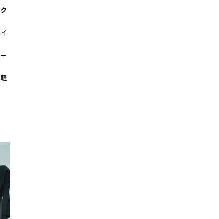
パク
サイ
マー
い軽