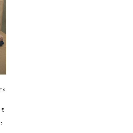
ぞら
ー
。そ
2