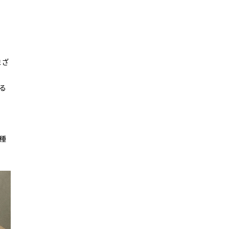
まざ
る
3種