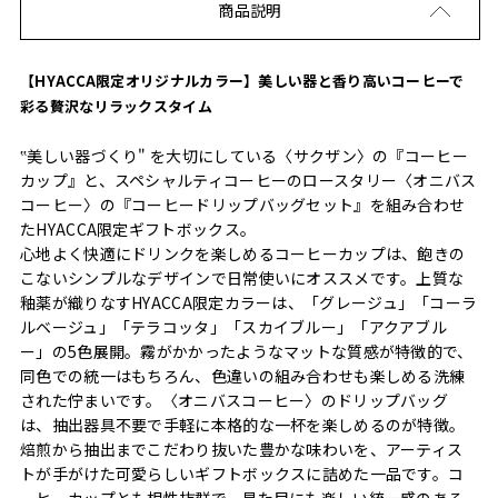
商品説明
【HYACCA限定オリジナルカラー】美しい器と香り高いコーヒーで
彩る贅沢なリラックスタイム
‟美しい器づくり" を大切にしている〈サクザン〉の『コーヒー
カップ』と、スペシャルティコーヒーのロースタリー〈オニバス
コーヒー〉の『コーヒードリップバッグセット』を組み合わせ
たHYACCA限定ギフトボックス。
心地よく快適にドリンクを楽しめるコーヒーカップは、飽きの
こないシンプルなデザインで日常使いにオススメです。上質な
釉薬が織りなすHYACCA限定カラーは、「グレージュ」「コーラ
ルベージュ」「テラコッタ」「スカイブルー」「アクアブル
ー」の5色展開。霧がかかったようなマットな質感が特徴的で、
同色での統一はもちろん、色違いの組み合わせも楽しめる洗練
された佇まいです。〈オニバスコーヒー〉のドリップバッグ
は、抽出器具不要で手軽に本格的な一杯を楽しめるのが特徴。
焙煎から抽出までこだわり抜いた豊かな味わいを、アーティス
トが手がけた可愛らしいギフトボックスに詰めた一品です。コ
ーヒーカップとも相性抜群で、見た目にも楽しい統一感のある