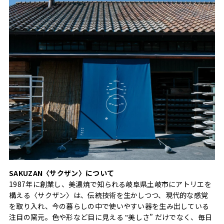
SAKUZAN〈サクザン〉について
1987年に創業し、美濃焼で知られる岐阜県土岐市にアトリエを
構える〈サクザン〉は、伝統技術を生かしつつ、現代的な感覚
を取り入れ、今の暮らしの中で使いやすい器を生み出している
注目の窯元。色や形など目に見える ‟美しさ” だけでなく、毎日