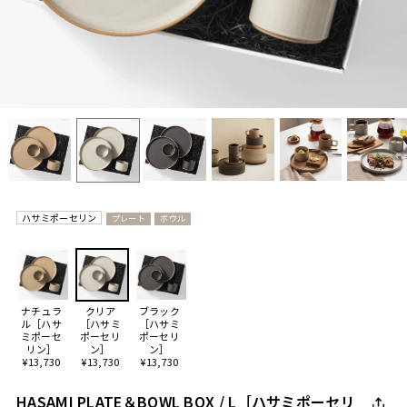
ハサミポーセリン
プレート
ボウル
ナチュラ
クリア
ブラック
ル［ハサ
［ハサミ
［ハサミ
ミポーセ
ポーセリ
ポーセリ
リン］
ン］
ン］
¥13,730
¥13,730
¥13,730
HASAMI PLATE＆BOWL BOX / L［ハサミポーセリ