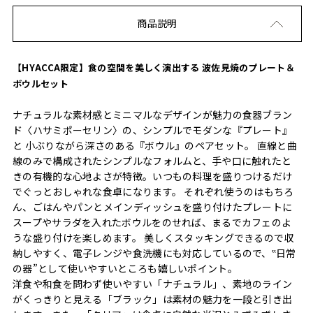
商品説明
【HYACCA限定】食の空間を美しく演出する 波佐見焼のプレート＆
ボウルセット
ナチュラルな素材感とミニマルなデザインが魅力の食器ブラン
ド〈ハサミポーセリン〉の、シンプルでモダンな『プレート』
と 小ぶりながら深さのある『ボウル』のペアセット。 直線と曲
線のみで構成されたシンプルなフォルムと、手や口に触れたと
きの有機的な心地よさが特徴。いつもの料理を盛りつけるだけ
でぐっとおしゃれな食卓になります。 それぞれ使うのはもちろ
ん、ごはんやパンとメインディッシュを盛り付けたプレートに
スープやサラダを入れたボウルをのせれば、まるでカフェのよ
うな盛り付けを楽しめます。 美しくスタッキングできるので収
納しやすく、電子レンジや食洗機にも対応しているので、‟日常
の器”として使いやすいところも嬉しいポイント。
洋食や和食を問わず使いやすい「ナチュラル」、素地のライン
がくっきりと見える「ブラック」は素材の魅力を一段と引き出