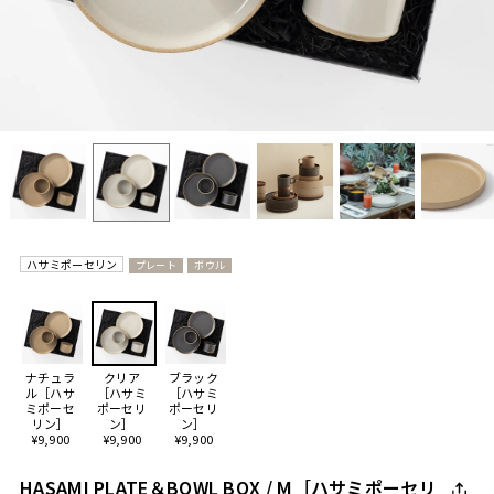
ハサミポーセリン
プレート
ボウル
ナチュラ
クリア
ブラック
ル［ハサ
［ハサミ
［ハサミ
ミポーセ
ポーセリ
ポーセリ
リン］
ン］
ン］
¥9,900
¥9,900
¥9,900
HASAMI PLATE＆BOWL BOX / M［ハサミポーセリ