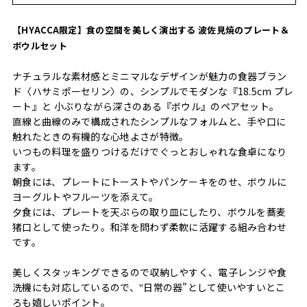
【HYACCA限定】食の空間を美しく演出する 波佐見焼のプレート＆
ボウルセット
ナチュラルな素材感とミニマルなデザインが魅力の食器ブラン
ド〈ハサミポーセリン〉の、シンプルでモダンな『18.5cm プレ
ート』と 小ぶりながら深さのある『ボウル』のペアセット。
直線と曲線のみで構成されたシンプルなフォルムと、手や口に
触れたときの有機的な心地よさが特徴。
いつもの料理を盛りつけるだけでぐっとおしゃれな食卓になり
ます。
朝食には、プレートにトーストやパンケーキをのせ、ボウルに
ヨーグルトやフルーツを添えて。
夕食には、プレートを天ぷらの取り皿にしたり、ボウルを蕎麦
猪口として使ったり。和洋を問わず柔軟に活躍する組み合わせ
です。
美しくスタッキングできるので収納しやすく、電子レンジや食
洗機にも対応しているので、‟日常の器”として使いやすいとこ
ろも嬉しいポイント。