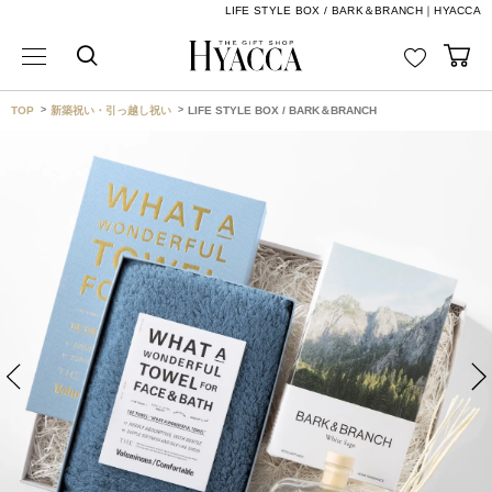
LIFE STYLE BOX / BARK＆BRANCH｜HYACCA
TOP
新築祝い・引っ越し祝い
LIFE STYLE BOX / BARK＆BRANCH