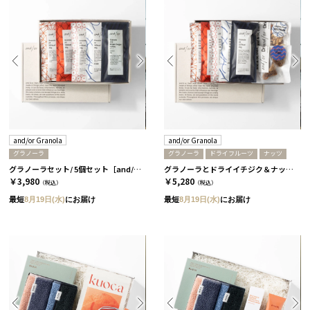
and/or Granola
and/or Granola
グラノーラ
グラノーラ
ドライフルーツ
ナッツ
グラノーラセット/ 5個セット［and/or Granola］
グラノーラとドライイチジク＆ナッツセット/ 5個セット［and/or Granola］
￥3,980
￥5,280
（税込）
（税込）
最短
8月19日(水)
にお届け
最短
8月19日(水)
にお届け