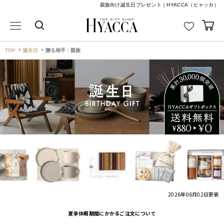
親族向け誕生日プレゼント｜HYACCA（ヒャッカ）
TOP
誕生日
贈る相手：親族
2026年06月02日
更新
夏季休暇期間にかかるご注文について