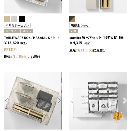
ハサミポーセリン
箸蔵まつかん
カトラリー
ボウル
お箸
TABLE WARE BOX / HASAMI / S / クリア［ハサミポーセリン］
sumiiro 箸 ペアセット / 浅葱＆桜［箸蔵まつかん］
￥13,620
￥4,345
（税込）
（税込）
送料無料
最短
8月11日(火)
にお届け
最短
8月11日(火)
にお届け