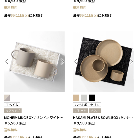
￥6,930
￥9,900
（税込）
（税込）
送料無料
送料無料
最短
8月11日(火)
にお届け
最短
8月11日(火)
にお届け
モヘイム
ハサミポーセリン
マグカップ
プレート
ボウル
MOHEIM MUG BOX / サンドホワイト＆グレー［モヘイム］
HASAMI PLATE＆BOWL BOX / M / ナチュラル［ハサミポーセリン］
￥5,560
￥9,900
（税込）
（税込）
送料無料
送料無料
最短
8月11日(火)
にお届け
最短
8月11日(火)
にお届け