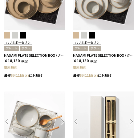
ハサミポーセリン
ハサミポーセリン
プレート
ボウル
プレート
ボウル
HASAMI PLATE SELECTION BOX / ナチュラル［ハサミポーセリン］
HASAMI PLATE SELECTION BOX / クリア［ハサミポーセリン］
￥18,130
￥18,130
（税込）
（税込）
送料無料
送料無料
最短
8月11日(火)
にお届け
最短
8月11日(火)
にお届け