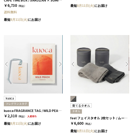
￥6,730
最短
8月11日(火)
にお届け
（税込）
送料無料
最短
8月11日(火)
にお届け
kuoca
フレグランスタグ
育てるタオル
kuoca FRAGRANCE TAG / WILD PEACH［クオカ］
タオル
￥2,310
（税込）
入荷待ち
feel フェイスタオル 2枚セット / ムーングレージュ＆チャコール ［育てるタオル］
￥6,600
最短
8月11日(火)
にお届け
（税込）
最短
8月11日(火)
にお届け