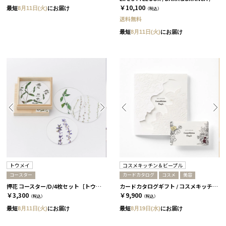
￥10,100
最短
8月11日(火)
にお届け
（税込）
送料無料
最短
8月11日(火)
にお届け
トウメイ
コスメキッチン＆ビープル
コースター
カードカタログ
コスメ
美容
押花 コースター/D/4枚セット［トウメイ］
カードカタログギフト / コスメキッチン＆ビープル / LOVE
￥3,300
￥9,900
（税込）
（税込）
最短
8月11日(火)
にお届け
最短
8月19日(水)
にお届け