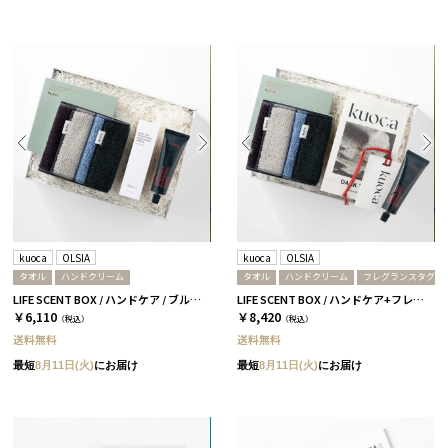
kuoca
OLSIA
kuoca
OLSIA
タオル
ハンドクリーム
タオル
ハンドクリーム
フレグランスタグ
LIFE SCENT BOX / ハンドケア / ブルー＆ブラック
LIFE SCENT BOX / ハンドケア+フレグランス / ブルー＆ブラック
￥6,110
￥8,420
（税込）
（税込）
送料無料
送料無料
最短
8月11日(火)
にお届け
最短
8月11日(火)
にお届け