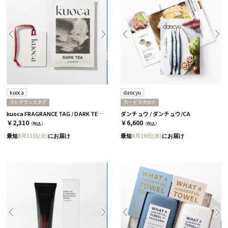
kuoca
dancyu
フレグランスタグ
カードカタログ
kuoca FRAGRANCE TAG / DARK TEA［クオカ］
ダンチュウ / ダンチュウ/CA
￥2,310
￥6,600
（税込）
（税込）
最短
8月11日(火)
にお届け
最短
8月19日(水)
にお届け