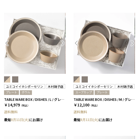
ユミコイイホシポーセリン
木村硝子店
ユミコイイホシポーセリン
木村硝子店
プレート
ボウル
スープカップ
プレート
TABLE WARE BOX / DISHES / L / グレー＆ベージュ［イイホシユミコ×木村硝子店］
TABLE WARE BOX / DISHES / M / グレー＆ベージュ［イイホシユミコ×木村硝子店］
￥14,979
￥12,100
（税込）
（税込）
送料無料
送料無料
最短
8月11日(火)
にお届け
最短
8月11日(火)
にお届け