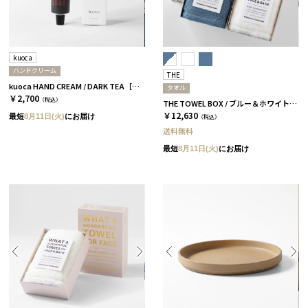
kuoca
ハンドクリーム
THE
kuoca HAND CREAM / DARK TEA［クオカ］
タオル
￥2,700
（税込）
THE TOWEL BOX / ブルー＆ホワイト［THE］
￥12,630
最短
8月11日(火)
にお届け
（税込）
送料無料
最短
8月11日(火)
にお届け