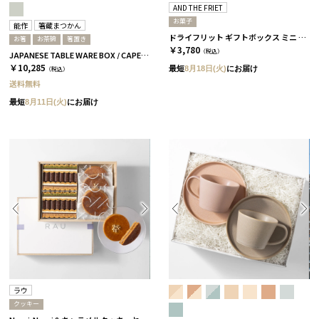
AND THE FRIET
お菓子
能作
箸蔵まつかん
ドライフリット ギフトボックス ミニ 12個［アンドザフリット］
お箸
お茶碗
箸置き
￥3,780
（税込）
JAPANESE TABLE WARE BOX / CAPE / 茶碗+箸置き+箸 / 浅葱＆桜
￥10,285
最短
8月18日(火)
にお届け
（税込）
送料無料
最短
8月11日(火)
にお届け
ラウ
クッキー