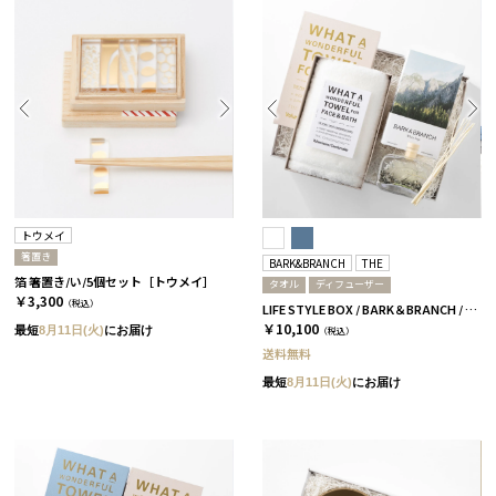
トウメイ
箸置き
BARK&BRANCH
THE
箔 箸置き/い/5個セット［トウメイ］
タオル
ディフューザー
￥3,300
（税込）
LIFE STYLE BOX / BARK＆BRANCH / ホワイト
￥10,100
最短
8月11日(火)
にお届け
（税込）
送料無料
最短
8月11日(火)
にお届け