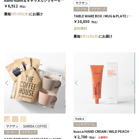
Nami-Nami＆キャラメルクッキーセット［ラウ］
サクザン
￥6,912
（税込）
プレート
マグカップ
最短
8月19日(水)
にお届け
TABLE WARE BOX / MUG＆PLATE / グレージュ＆コーラルベージュ［サクザン×HYACCA］
￥10,030
（税込）
送料無料
最短
8月11日(火)
にお届け
kuoca
ハンドクリーム
サクザン
SUMIDA COFFEE
kuoca HAND CREAM / WILD PEACH［クオカ］
コーヒー
マグカップ
￥2,700
（税込）
入荷待ち
CAFE TIME BOX / SAKUZAN × SUMIDA COFFEE / グレージュ＆コーラルベージュ