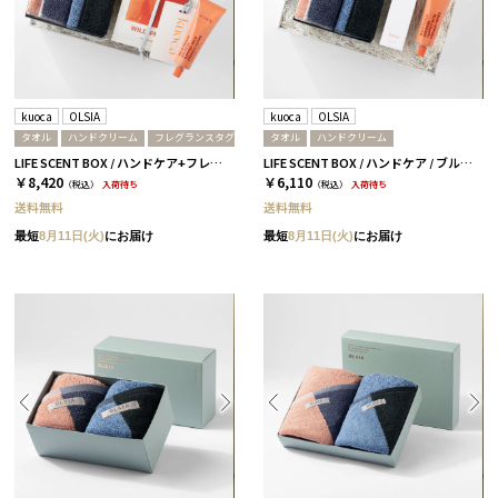
kuoca
OLSIA
kuoca
OLSIA
タオル
ハンドクリーム
フレグランスタグ
タオル
ハンドクリーム
LIFE SCENT BOX / ハンドケア+フレグランス / ブルー＆ピンク
LIFE SCENT BOX / ハンドケア / ブルー＆ピンク
￥8,420
￥6,110
（税込）
入荷待ち
（税込）
入荷待ち
送料無料
送料無料
最短
8月11日(火)
にお届け
最短
8月11日(火)
にお届け