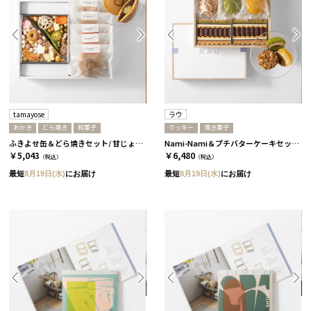
tamayose
ラウ
おかき
どら焼き
和菓子
クッキー
焼き菓子
ふきよせ缶＆どら焼きセット/ 甘じょっぱい缶［tamayose］
Nami-Nami＆プチバターケーキセット［ラウ］
￥5,043
￥6,480
（税込）
（税込）
最短
8月19日(水)
にお届け
最短
8月19日(水)
にお届け