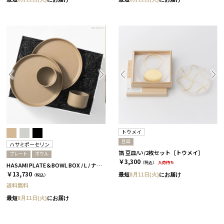
トウメイ
豆皿
ハサミポーセリン
箔 豆皿/い/2枚セット［トウメイ］
プレート
ボウル
￥3,300
（税込）
入荷待ち
HASAMI PLATE＆BOWL BOX / L / ナチュラル［ハサミポーセリン］
￥13,730
最短
8月11日(火)
にお届け
（税込）
送料無料
最短
8月11日(火)
にお届け