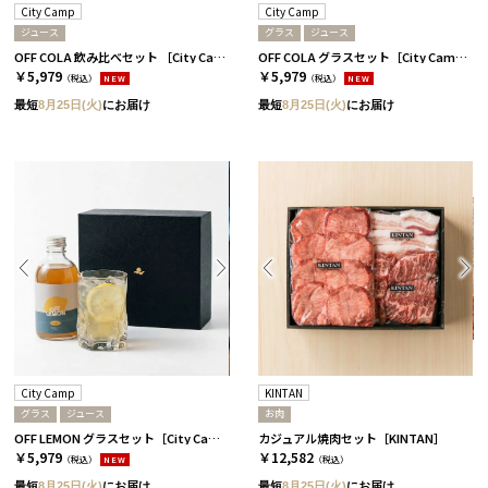
City Camp
City Camp
ジュース
グラス
ジュース
OFF COLA 飲み比べセット ［City Camp］
OFF COLA グラスセット［City Camp］
￥5,979
￥5,979
（税込）
NEW
（税込）
NEW
最短
8月25日(火)
にお届け
最短
8月25日(火)
にお届け
City Camp
KINTAN
グラス
ジュース
お肉
OFF LEMON グラスセット［City Camp］
カジュアル焼肉セット［KINTAN］
￥5,979
￥12,582
（税込）
NEW
（税込）
最短
8月25日(火)
にお届け
最短
8月25日(火)
にお届け