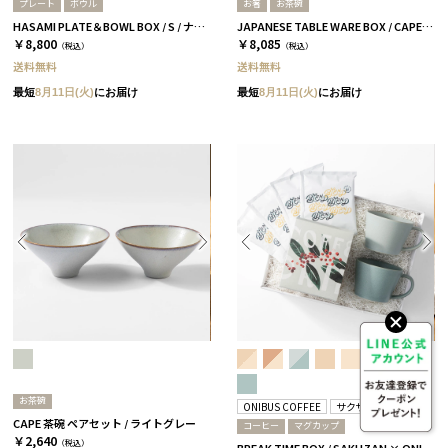
プレート
ボウル
お箸
お茶碗
HASAMI PLATE＆BOWL BOX / S / ナチュラル［ハサミポーセリン］
JAPANESE TABLE WARE BOX / CAPE / 茶碗+箸 / 浅葱＆桜
￥8,800
￥8,085
（税込）
（税込）
送料無料
送料無料
最短
8月11日(火)
にお届け
最短
8月11日(火)
にお届け
お茶碗
ONIBUS COFFEE
サクザン
CAPE 茶碗 ペアセット / ライトグレー
コーヒー
マグカップ
￥2,640
（税込）
BREAK TIME BOX / SAKUZAN × ONIBUS COFFEE スカイブルー＆アクアブルー