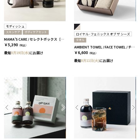
モディッシュ
スキンケア
ボディケアセット
ロイヤル - フェニックス オブ ザ シーズ
MAMA’S CARE / セレクトボックス［モディッシュ］
タオル
￥5,390
（税込）
AMBIENT TOWEL / FACE TOWEL / チャコール
￥6,600
最短
8月19日(水)
にお届け
（税込）
最短
8月11日(火)
にお届け