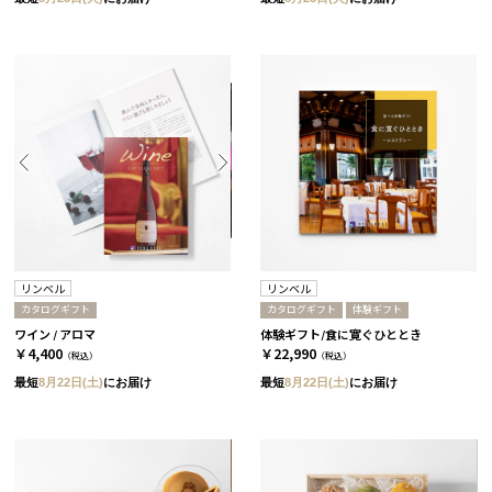
リンベル
リンベル
カタログギフト
カタログギフト
体験ギフト
ワイン / アロマ
体験ギフト/食に寛ぐひととき
￥4,400
￥22,990
（税込）
（税込）
最短
8月22日(土)
にお届け
最短
8月22日(土)
にお届け