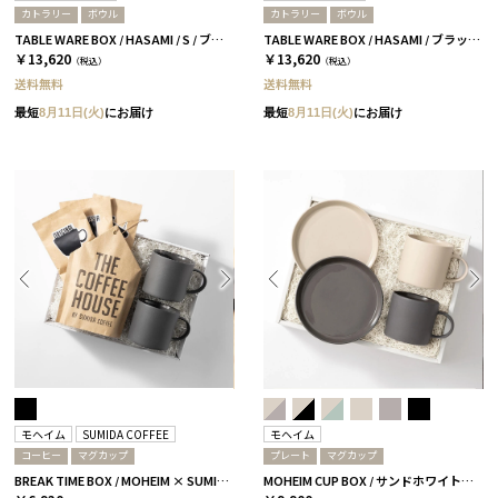
カトラリー
ボウル
カトラリー
ボウル
TABLE WARE BOX / HASAMI / S / ブラック［ハサミポーセリン］
TABLE WARE BOX / HASAMI / ブラック［ハサミポーセリン］
￥13,620
￥13,620
（税込）
（税込）
送料無料
送料無料
最短
8月11日(火)
にお届け
最短
8月11日(火)
にお届け
モヘイム
SUMIDA COFFEE
モヘイム
コーヒー
マグカップ
プレート
マグカップ
BREAK TIME BOX / MOHEIM × SUMIDA COFFEE / ブラック
MOHEIM CUP BOX / サンドホワイト＆ブラック［モヘイム］