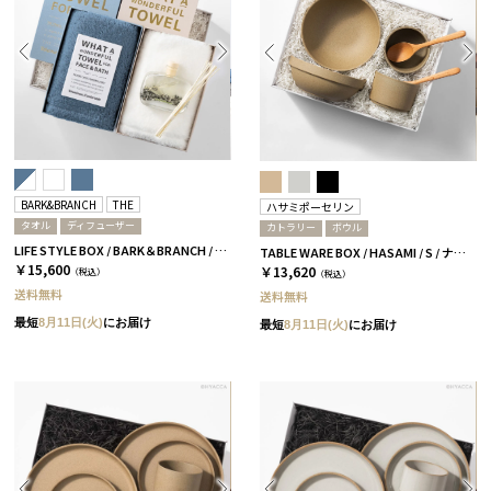
BARK&BRANCH
THE
ハサミポーセリン
タオル
ディフューザー
カトラリー
ボウル
LIFE STYLE BOX / BARK＆BRANCH / DUO / ブルー＆ホワイト
TABLE WARE BOX / HASAMI / S / ナチュラル［ハサミポーセリン］
￥15,600
￥13,620
（税込）
（税込）
送料無料
送料無料
最短
8月11日(火)
にお届け
最短
8月11日(火)
にお届け