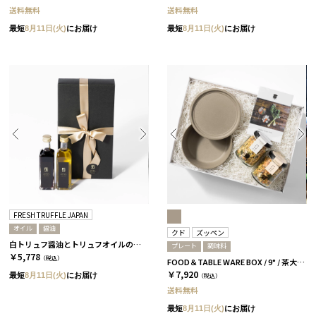
送料無料
送料無料
最短
8月11日(火)
にお届け
最短
8月11日(火)
にお届け
FRESH TRUFFLE JAPAN
オイル
醤油
クド
ズッペン
白トリュフ醤油とトリュフオイルのセット［FRESH TRUFFLE JAPAN］
プレート
調味料
￥5,778
（税込）
FOOD＆TABLE WARE BOX / 9° / 茶大色 / ズッペン
￥7,920
最短
8月11日(火)
にお届け
（税込）
送料無料
最短
8月11日(火)
にお届け