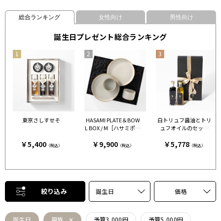
総合ランキング
女性向け
男性向け
誕生日プレゼント総合ランキング
東京さしすせそ
HASAMI PLATE＆BOW
白トリュフ醤油とトリ
L BOX / M［ハサミポー
ュフオイルのセット
セリン］ クリア［ハサ
［FRESH TRUFFLE JAP
￥5,400
￥9,900
￥5,778
ミポーセリン］
AN］
（税込）
（税込）
（税込）
絞り込み
誕生日
価格
誕生日
親族
予算3,000円
予算5,000円