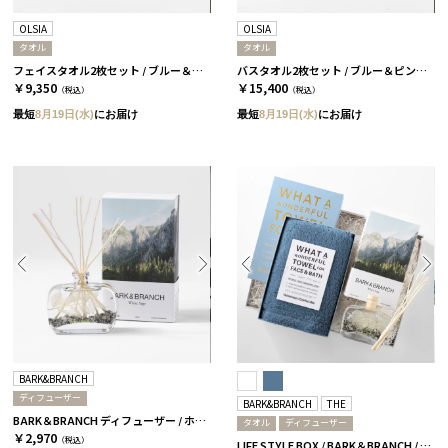
OLSIA
OLSIA
タオル
タオル
フェイスタオル2枚セット / ブルー＆ピンク［オルシア］
バスタオル2枚セット / ブルー＆ピンク［オルシア］
￥9,350
￥15,400
（税込）
（税込）
最短
8月19日(水)
にお届け
最短
8月19日(水)
にお届け
BARK&BRANCH
ディフューザー
BARK&BRANCH
THE
BARK＆BRANCH ディフューザー / ホワイトセージ
タオル
ディフューザー
￥2,970
（税込）
LIFE STYLE BOX / BARK＆BRANCH / ブルー