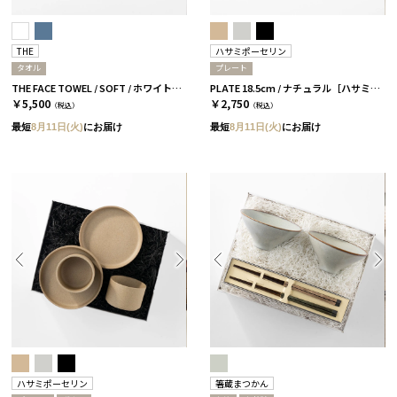
THE
ハサミポーセリン
タオル
プレート
THE FACE TOWEL / SOFT / ホワイト［THE］
PLATE 18.5cm / ナチュラル［ハサミポーセリン］
￥5,500
￥2,750
（税込）
（税込）
最短
8月11日(火)
にお届け
最短
8月11日(火)
にお届け
ハサミポーセリン
箸蔵まつかん