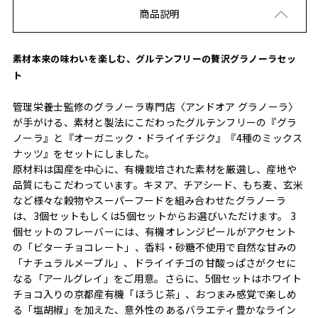
商品説明
素材本来の味わいを楽しむ、グルテンフリーの贅沢グラノーラセッ
ト
管理栄養士監修のグラノーラ専門店〈アンドオア グラノーラ〉
が手がける、素材と製法にこだわったグルテンフリーの『グラ
ノーラ』と『オーガニック・ドライイチジク』『4種のミックス
ナッツ』をセットにしました。
原材料は国産を中心に、有機栽培された素材を厳選し、産地や
品質にもこだわっています。キヌア、チアシード、もち麦、玄米
など様々な穀物やスーパーフードを組み合わせたグラノーラ
は、3個セットもしくは5個セットからお選びいただけます。 3
個セットのフレーバーには、有機オレンジピールがアクセント
の「ビターチョコレート」、香料・砂糖不使用で自然な甘みの
「ナチュラルメープル」、ドライイチゴの甘酸っぱさがクセに
なる「アールグレイ」をご用意。さらに、5個セットはホワイト
チョコ入りの京都産有機「ほうじ茶」、おつまみ感覚で楽しめ
る「塩胡椒」を加えた、意外性のあるバラエティ豊かなライン