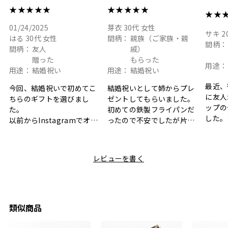
ト
★★★★★
★★★★★
★★
01/24/2025
芽衣
30代
女性
サキ
2
はる
30代
女性
間柄：
親族（ご家族・親
間柄：
間柄：
友人
戚）
贈った
もらった
用途：
用途：
結婚祝い
用途：
結婚祝い
最近、
今回、結婚祝いで初めてこ
結婚祝いとして姉からプレ
に友人
ちらのギフトを選びまし
ゼントしてもらいました。
ップの
た。
初めての鉄製フライパンだ
した。
以前からInstagramでオシ
ったので不安でしたが片手
ボック
ャレなギフトセットだなと
で操作できて使い勝手が良
て、カ
目にしており、先日入籍し
く、調理後にそのままお皿
しい説
た友人にぴったりなカラー
として食卓に出せるのも便
レビューを書く
も親切
と大好きなカレーのセット
利です。洗い物も減って一
夫婦ふ
があったのでこちら購入さ
石二鳥です笑
ークが
せていただきました。
メッセージカードで姉から
休憩時
友人に送った際、ご夫婦ど
のメッセージに少しうるっ
のが楽
ちらも大変気に入ったと写
ときてしまいました。姉の
類似商品
セット
真付きで喜びの連絡をもら
センスが光るプレゼント
ヒーも
った時は、HYACCAギフト
で、いい思い出になりまし