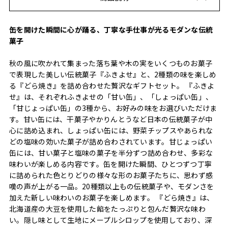
缶を開けた瞬間に心が踊る、丁寧な手仕事が光るモダンな伝統
菓子
秋の風に吹かれて集まった落ち葉や木の実をいくつものお菓子
で表現した美しい伝統菓子『ふきよせ』と、2種類の味を楽しめ
る『どら焼き』を詰め合わせた贅沢なギフトセット。 『ふきよ
せ』は、それぞれふきよせの「甘い缶」、「しょっぱい缶」、
「甘じょっぱい缶」の3種から、お好みの味をお選びいただけま
す。甘い缶には、干菓子やかりんとうなど日本の伝統菓子が中
心に詰め込まれ、しょっぱい缶には、野菜チップスやあられな
どの塩味の効いた菓子が詰め合わされています。甘じょっぱい
缶には、甘い菓子と塩味の菓子を半分ずつ詰め合わせ、多彩な
味わいが楽しめる内容です。缶を開けた瞬間、ひとつずつ丁寧
に詰められた色とりどりの様々な形のお菓子たちに、思わず感
嘆の声が上がる一品。20種類以上もの伝統菓子や、モダンさを
加えた新しい味わいのお菓子を楽しめます。 『どら焼き』は、
北海道産の大豆を使用した餡をたっぷりと包んだ贅沢な味わ
い。隠し味として生地にメープルシロップを使用しており、深