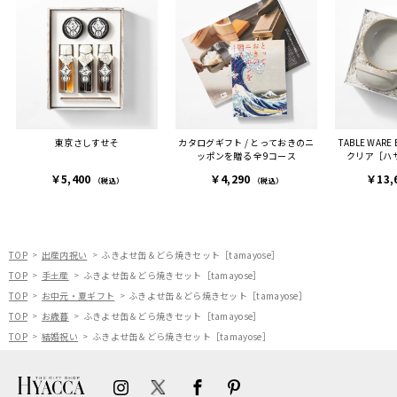
す。
を選んでよかったし他の友
た。
人にもお勧めしたいと感じ
ました。
また、こちら不注意でメー
ルアドレスを誤って入力し
登録してログインできなく
東京さしすせそ
カタログギフト / とっておきのニ
TABLE WARE B
困った際にも、迅速に回答
ッポンを贈る 全9コース
クリア［ハ
連絡があり大変助かりまし
￥5,400
￥4,290
￥13,
た。
（税込）
（税込）
ありがとうございます。
またぜひ利用させていただ
ければと思います。
TOP
出産内祝い
ふきよせ缶＆どら焼きセット［tamayose］
TOP
手土産
ふきよせ缶＆どら焼きセット［tamayose］
TOP
お中元・夏ギフト
ふきよせ缶＆どら焼きセット［tamayose］
TOP
お歳暮
ふきよせ缶＆どら焼きセット［tamayose］
TOP
結婚祝い
ふきよせ缶＆どら焼きセット［tamayose］