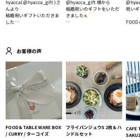
hyacca( @hyacca_gift )さ
@hyacca_gift 様から
@hya
んより
結婚祝いのギフトをいただ
祝いギ
結婚祝いギフトいただきま
きました
した
FOOD
.
シンプルで朝のパンタイム
/ 9°/
MOHEIM CUP BOX / サンド
にぴったり
ホワイト＆ブラック
柔らかい手触りで使い心地
白無垢
.
も◎
に入り
お客様の声
おうちカフェもお洒落にな
って嬉しい𖠚 ⡱
素敵なギフトを
真っ白
.
ありがとうございました
いいの
#hyacca #結婚祝い
#hyacca #結婚祝い
#結婚祝
#お祝い #プレゼント
淡色女
結婚祝
色イン
FOOD＆TABLE WARE BOX
フライパンジュウS 2枚＆ハ
CAFE 
/ CURRY / ターコイズ
ンドルセット
SAKU