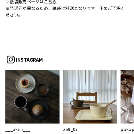
▷紙袋販売ページは
こちら
※発送元が異なるため、紙袋は別送となります。予めご了承く
ださい。
INSTAGRAM
___akiiii___
369_07
pokop