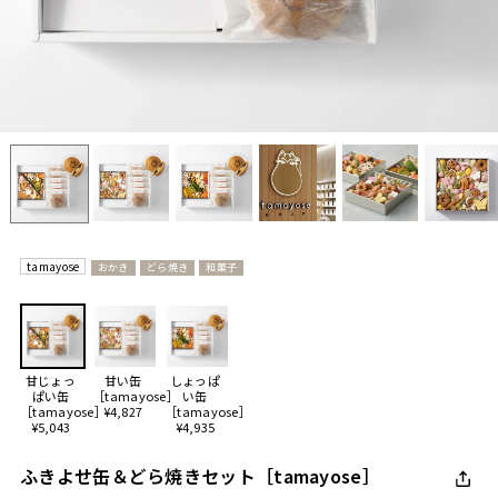
tamayose
おかき
どら焼き
和菓子
甘じょっ
甘い缶
しょっぱ
ぱい缶
［tamayose］
い缶
［tamayose］
¥4,827
［tamayose］
¥5,043
¥4,935
ふきよせ缶＆どら焼きセット［tamayose］