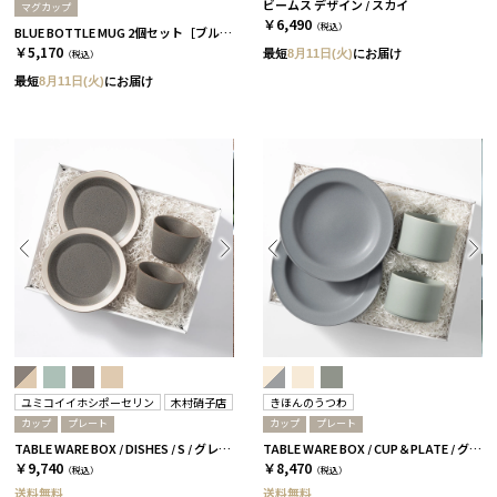
ビームス デザイン / スカイ
マグカップ
￥6,490
（税込）
BLUE BOTTLE MUG 2個セット［ブルーボトルコーヒー］
￥5,170
最短
8月11日(火)
にお届け
（税込）
最短
8月11日(火)
にお届け
ユミコイイホシポーセリン
木村硝子店
きほんのうつわ
カップ
プレート
カップ
プレート
TABLE WARE BOX / DISHES / S / グレー［イイホシユミコ×木村硝子店］
TABLE WARE BOX / CUP＆PLATE / グレー［きほんのうつわ］
￥9,740
￥8,470
（税込）
（税込）
送料無料
送料無料