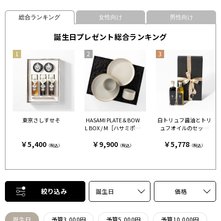
総合ランキング
女性向け
男性向け
誕生日プレゼント総合ランキング
東京さしすせそ
HASAMI PLATE＆BOW
白トリュフ醤油とトリ
L BOX / M［ハサミポー
ュフオイルのセット
セリン］ クリア［ハサ
［FRESH TRUFFLE JAP
￥5,400
￥9,900
￥5,778
ミポーセリン］
AN］
（税込）
（税込）
（税込）
絞り込み
誕生日
価格
誕生日
予算3,000円
予算5,000円
予算10,000円