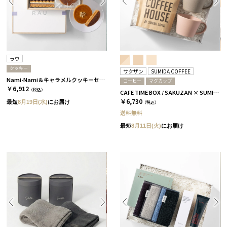
ラウ
クッキー
サクザン
SUMIDA COFFEE
Nami-Nami＆キャラメルクッキーセット［ラウ］
コーヒー
マグカップ
￥6,912
（税込）
CAFE TIME BOX / SAKUZAN × SUMIDA COFFEE / グレージュ＆コーラルベージュ
￥6,730
最短
8月19日(水)
にお届け
（税込）
送料無料
最短
8月11日(火)
にお届け