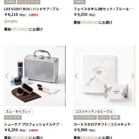
タオル
ハンドクリーム
タオル
LIFE SCENT BOX / ハンドケア / ブルー＆ピンク
フェイスタオル2枚セット / ブルー＆ピンク［オルシア］
￥6,110
￥9,350
（税込）
入荷待ち
（税込）
送料無料
最短
8月19日(水)
にお届け
最短
8月11日(火)
にお届け
エム・モゥブレィ
コスメキッチン＆ビープル
シューケア
カードカタログ
コスメ
美容
シューケア プロフェッショナルケアセット［エム・モゥブレィ］
カードカタログギフト / コスメキッチン＆ビープル / LOVE
￥8,250
￥9,900
（税込）
入荷待ち
（税込）
最短
8月11日(火)
にお届け
最短
8月19日(水)
にお届け