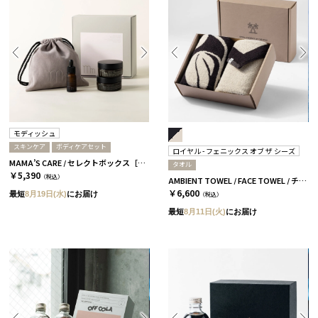
モディッシュ
スキンケア
ボディケアセット
ロイヤル - フェニックス オブ ザ シーズ
MAMA’S CARE / セレクトボックス［モディッシュ］
タオル
￥5,390
（税込）
AMBIENT TOWEL / FACE TOWEL / チャコール
￥6,600
最短
8月19日(水)
にお届け
（税込）
最短
8月11日(火)
にお届け