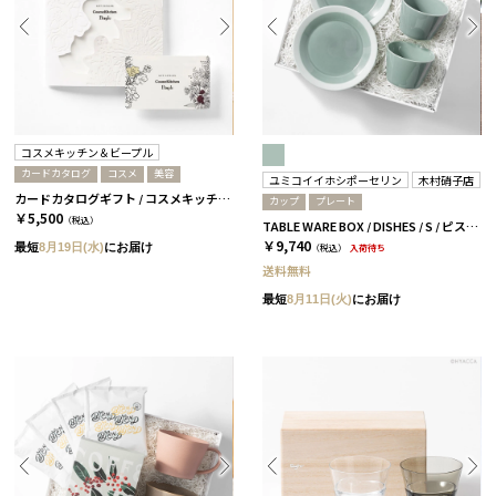
コスメキッチン＆ビープル
カードカタログ
コスメ
美容
ユミコイイホシポーセリン
木村硝子店
カードカタログギフト / コスメキッチン＆ビープル / JOY
カップ
プレート
￥5,500
（税込）
TABLE WARE BOX / DISHES / S / ピスタチオグリーン［イイホシユミコ×木村硝子店］
￥9,740
最短
8月19日(水)
にお届け
（税込）
入荷待ち
送料無料
最短
8月11日(火)
にお届け