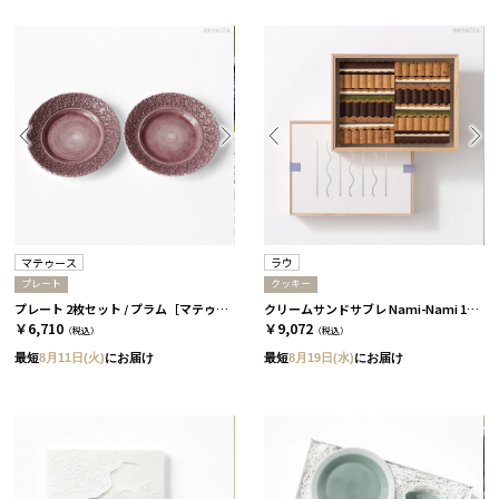
マテゥース
ラウ
プレート
クッキー
プレート 2枚セット / プラム［マテゥース］
クリームサンドサブレ Nami-Nami 12本入［ラウ］
￥6,710
￥9,072
（税込）
（税込）
最短
8月11日(火)
にお届け
最短
8月19日(水)
にお届け