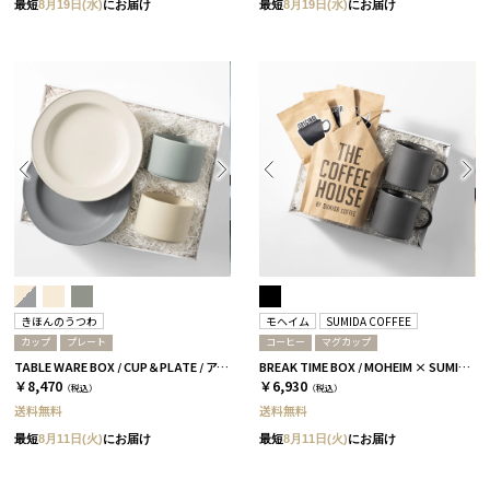
最短
8月19日(水)
にお届け
最短
8月19日(水)
にお届け
きほんのうつわ
モヘイム
SUMIDA COFFEE
カップ
プレート
コーヒー
マグカップ
TABLE WARE BOX / CUP＆PLATE / アイボリー＆グレー［きほんのうつわ］
BREAK TIME BOX / MOHEIM × SUMIDA COFFEE / ブラック
￥8,470
￥6,930
（税込）
（税込）
送料無料
送料無料
最短
8月11日(火)
にお届け
最短
8月11日(火)
にお届け