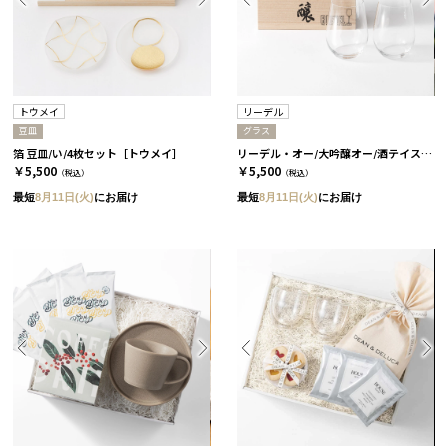
トウメイ
リーデル
豆皿
グラス
箔 豆皿/い/4枚セット［トウメイ］
リーデル・オー/大吟醸オー/酒テイスター ペア 木箱入り［リーデル］
￥5,500
￥5,500
（税込）
（税込）
最短
8月11日(火)
にお届け
最短
8月11日(火)
にお届け