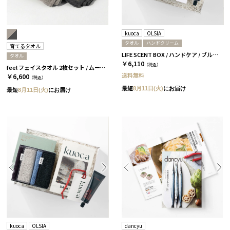
kuoca
OLSIA
タオル
ハンドクリーム
育てるタオル
LIFE SCENT BOX / ハンドケア / ブルー＆ブラック
タオル
￥6,110
（税込）
feel フェイスタオル 2枚セット / ムーングレージュ＆チャコール ［育てるタオル］
送料無料
￥6,600
（税込）
最短
8月11日(火)
にお届け
最短
8月11日(火)
にお届け
kuoca
OLSIA
dancyu