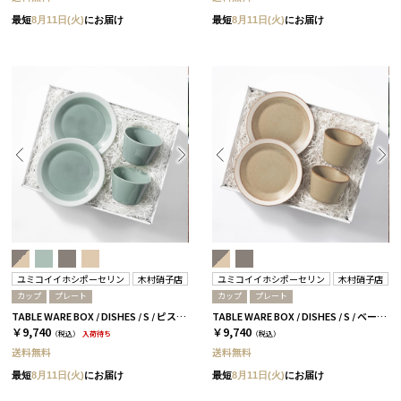
最短
8月11日(火)
にお届け
最短
8月11日(火)
にお届け
ユミコイイホシポーセリン
木村硝子店
ユミコイイホシポーセリン
木村硝子店
カップ
プレート
カップ
プレート
TABLE WARE BOX / DISHES / S / ピスタチオグリーン［イイホシユミコ×木村硝子店］
TABLE WARE BOX / DISHES / S / ベージュ［イイホシユミコ×木村硝子店］
￥9,740
￥9,740
（税込）
入荷待ち
（税込）
送料無料
送料無料
最短
8月11日(火)
にお届け
最短
8月11日(火)
にお届け