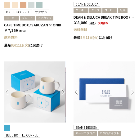
DEAN & DELUCA
クッキー
グラス
コーヒー
紅茶
ONIBUS COFFEE
サクザン
DEAN & DELUCA BREAK TIME BOX / 全2種［ディーン＆デルーカ］ コーヒー
コーヒー
プレート
マグカップ
￥8,060
（税込）
入荷待ち
CAFE TIME BOX / SAKUZAN × ONIBUS COFFEE / SINGLE / グレージュ
送料無料
￥7,169
（税込）
送料無料
最短
8月11日(火)
にお届け
最短
8月11日(火)
にお届け
BEAMS DESIGN
カードカタログ
カタログギフト
BLUE BOTTLE COFFEE