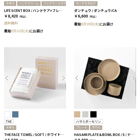
タオル
ハンドクリーム
フレグランスタグ
カードカタログ
LIFE SCENT BOX / ハンドケア+フレグランス / ブルー＆ブラック
ダンチュウ / ダンチュウ/CA
￥8,420
￥6,600
（税込）
（税込）
送料無料
最短
8月19日(水)
にお届け
最短
8月11日(火)
にお届け
THE
ハサミポーセリン
タオル
プレート
ボウル
THE FACE TOWEL / SOFT / ホワイト［THE］
HASAMI PLATE＆BOWL BOX / S / ナチュラル［ハサミポーセリン］
￥5,500
￥8,800