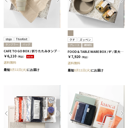
stojo
ThinKnit
クド
ズッペン
タンブラー
バッグ
プレート
調味料
CAFE TO GO BOX / 折りたたみタンブラー+バッグ / アイボリー
FOOD＆TABLE WARE BOX / 9° / 茶大色 / ズッペン
￥6,110
￥7,920
（税込）
NEW
（税込）
送料無料
送料無料
最短
8月11日(火)
にお届け
最短
8月11日(火)
にお届け