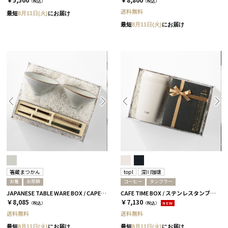
（税込）
（税込）
送料無料
最短
8月11日(火)
にお届け
最短
8月11日(火)
にお届け
箸蔵まつかん
topl
深川珈琲
お箸
お茶碗
コーヒー
タンブラー
JAPANESE TABLE WARE BOX / CAPE / 茶碗+箸 / 浅葱＆桜
CAFE TIME BOX / ステンレスタンブラー+コーヒー ソルト
￥8,085
￥7,130
（税込）
（税込）
NEW
送料無料
送料無料
最短
8月11日(火)
にお届け
最短
8月11日(火)
にお届け