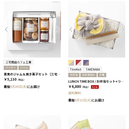
三宅商店カフェ工房
クッキー
ジャム
ThinKnit
TAKENAKA
果実のジャム＆焼き菓子セット［三宅商店カフェ工房］
お弁当
お弁当包み
お箸
￥5,130
（税込）
LUNCH TIME BOX / お弁当セット+つつみ / イエロー
￥6,880
最短
8月20日(木)
にお届け
（税込）
NEW
送料無料
最短
8月11日(火)
にお届け