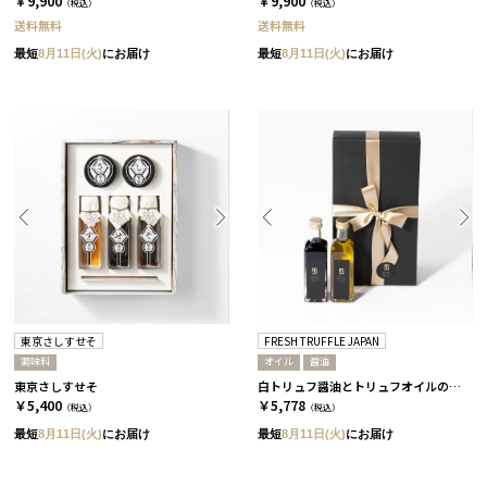
￥9,900
￥9,900
（税込）
（税込）
送料無料
送料無料
最短
8月11日(火)
にお届け
最短
8月11日(火)
にお届け
東京さしすせそ
FRESH TRUFFLE JAPAN
調味料
オイル
醤油
東京さしすせそ
白トリュフ醤油とトリュフオイルのセット［FRESH TRUFFLE JAPAN］
￥5,400
￥5,778
（税込）
（税込）
最短
8月11日(火)
にお届け
最短
8月11日(火)
にお届け