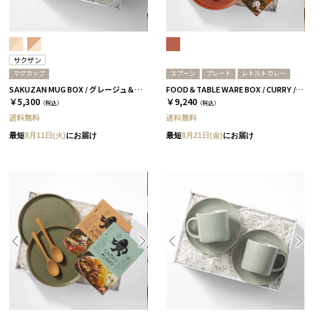
サクザン
マグカップ
スプーン
プレート
レトルトカレー
SAKUZAN MUG BOX / グレージュ＆コーラルベージュ［サクザン×HYACCA］
FOOD＆TABLE WARE BOX / CURRY / ブラッドオレンジ
￥5,300
￥9,240
（税込）
（税込）
送料無料
送料無料
最短
8月11日(火)
にお届け
最短
8月21日(金)
にお届け