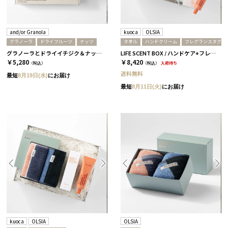
and/or Granola
kuoca
OLSIA
グラノーラ
ドライフルーツ
ナッツ
タオル
ハンドクリーム
フレグランスタグ
グラノーラとドライイチジク＆ナッツセット/ 5個セット［and/or Granola］
LIFE SCENT BOX / ハンドケア+フレグランス / ブルー＆ピンク
￥5,280
￥8,420
（税込）
（税込）
入荷待ち
送料無料
最短
8月19日(水)
にお届け
最短
8月11日(火)
にお届け
kuoca
OLSIA
OLSIA