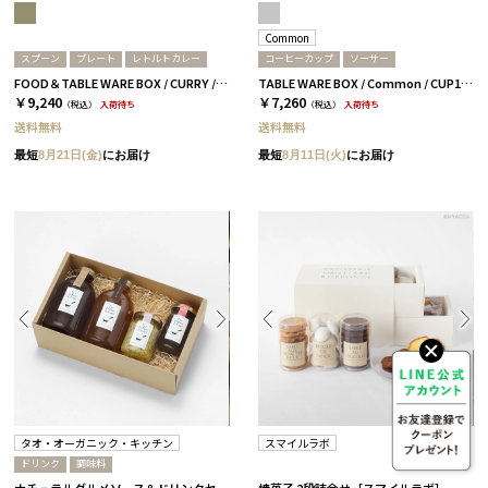
Common
スプーン
プレート
レトルトカレー
コーヒーカップ
ソーサー
FOOD＆TABLE WARE BOX / CURRY / ターコイズ
TABLE WARE BOX / Common / CUP180ml&SAUCER / グレー［コモン］
￥9,240
￥7,260
（税込）
入荷待ち
（税込）
入荷待ち
送料無料
送料無料
最短
8月21日(金)
にお届け
最短
8月11日(火)
にお届け
タオ・オーガニック・キッチン
スマイルラボ
ドリンク
調味料