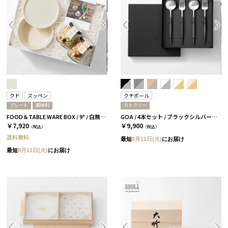
クド
ズッペン
クチポール
プレート
調味料
カトラリー
FOOD＆TABLE WARE BOX / 9° / 白無垢 / ズッペン
GOA / 4本セット / ブラックシルバー［クチポール］
￥7,920
￥9,900
（税込）
（税込）
送料無料
最短
8月11日(火)
にお届け
最短
8月11日(火)
にお届け