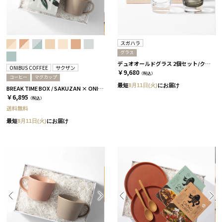
スガハラ
グラス
デュオオールドグラス 2個セット/クリアー＆カーボンブラック［スガハラ］
ONIBUS COFFEE
サクザン
￥9,680
（税込）
コーヒー
マグカップ
最短
8月11日(火)
にお届け
BREAK TIME BOX / SAKUZAN × ONIBUS COFFEE グレージュ＆コーラルベージュ
￥6,895
（税込）
送料無料
最短
8月11日(火)
にお届け