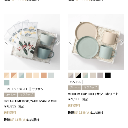
モヘイム
プレート
マグカップ
ONIBUS COFFEE
サクザン
MOHEIM CUP BOX / サンドホワイト＆ライトブルー［モヘイム］
コーヒー
マグカップ
￥9,900
（税込）
BREAK TIME BOX / SAKUZAN × ONIBUS COFFEE スカイブルー＆アクアブルー
送料無料
￥6,895
（税込）
送料無料
最短
8月11日(火)
にお届け
最短
8月11日(火)
にお届け