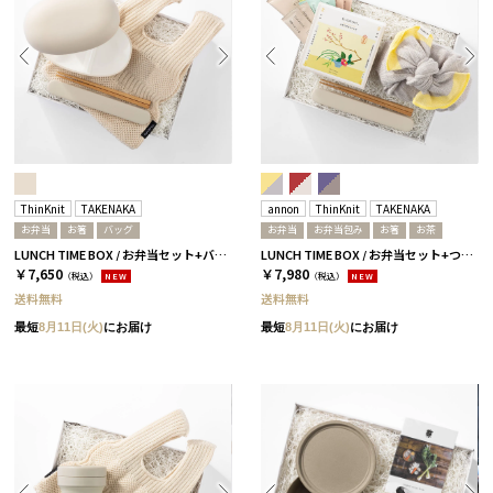
ThinKnit
TAKENAKA
annon
ThinKnit
TAKENAKA
お弁当
お箸
バッグ
お弁当
お弁当包み
お箸
お茶
LUNCH TIME BOX / お弁当セット+バッグ / アイボリー
LUNCH TIME BOX / お弁当セット+つつみ+お茶アソート / イエロー
￥7,650
￥7,980
（税込）
NEW
（税込）
NEW
送料無料
送料無料
最短
8月11日(火)
にお届け
最短
8月11日(火)
にお届け