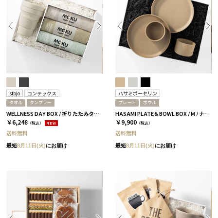
stojo
コンテックス
ハサミポーセリン
タオル
タンブラー
プレート
ボウル
WELLNESS DAY BOX / 折りたたみタンブラー+タオル / ペール
HASAMI PLATE＆BOWL BOX / M / ナチュラル［ハサミポーセリン］
￥6,248
￥9,900
（税込）
NEW
（税込）
送料無料
送料無料
最短
8月11日(火)
にお届け
最短
8月11日(火)
にお届け