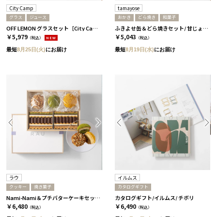
City Camp
tamayose
グラス
ジュース
おかき
どら焼き
和菓子
OFF LEMON グラスセット［City Camp］
ふきよせ缶＆どら焼きセット/ 甘じょっぱい缶［tamayose］
￥5,979
￥5,043
（税込）
NEW
（税込）
最短
8月25日(火)
にお届け
最短
8月19日(水)
にお届け
ラウ
イルムス
クッキー
焼き菓子
カタログギフト
Nami-Nami＆プチバターケーキセット［ラウ］
カタログギフト/イルムス/ チボリ
￥6,480
￥6,490
（税込）
（税込）