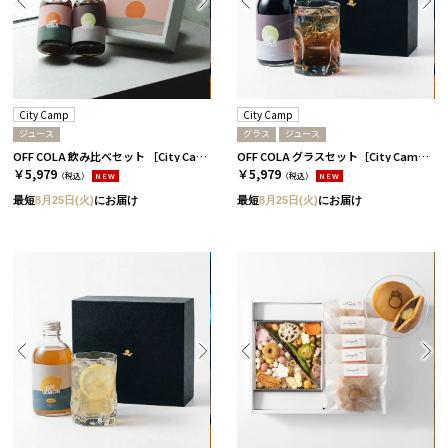
City Camp
City Camp
ジュース
グラス
ジュース
OFF COLA 飲み比べセット ［City Camp］
OFF COLA グラスセット［City Camp］
￥5,979
￥5,979
（税込）
NEW
（税込）
NEW
最短
8月25日(火)
にお届け
最短
8月25日(火)
にお届け