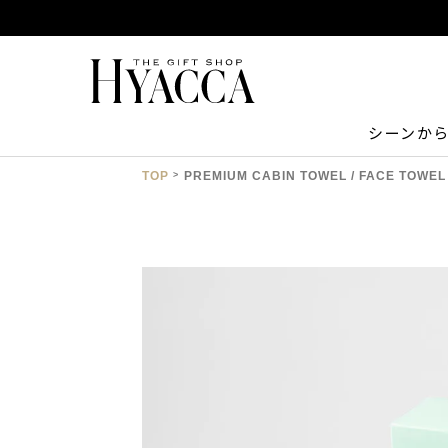
シーンか
TOP
PREMIUM CABIN TOWEL / FACE 