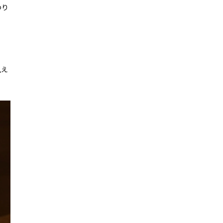
わり
見え