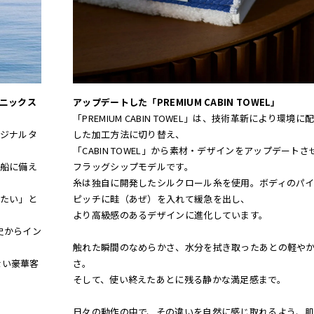
フェニックス
アップデートした「PREMIUM CABIN TOWEL」
「PREMIUM CABIN TOWEL」は、技術革新により環境に
ジナルタ
した加工方法に切り替え、
「CABIN TOWEL」から素材・デザインをアップデートさ
船に備え
フラッグシップモデルです。
糸は独自に開発したシルクロール糸を使用。ボディのパ
たい」と
ピッチに畦（あぜ）を入れて緩急を出し、
より高級感のあるデザインに進化しています。
史からイン
触れた瞬間のなめらかさ、水分を拭き取ったあとの軽や
ない豪華客
さ。
そして、使い終えたあとに残る静かな満足感まで。
日々の動作の中で、その違いを自然に感じ取れるよう、