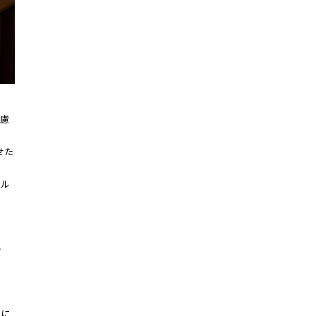
配慮
せた
イル
か
肌に