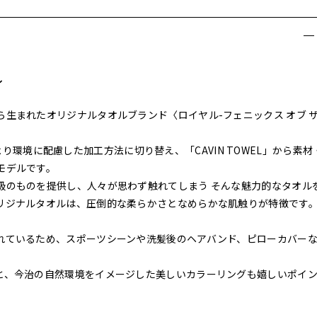
ル
生まれたオリジナルタオルブランド〈ロイヤル-フェニックス オブ ザ
新により環境に配慮した加工方法に切り替え、「CAVIN TOWEL」から素材
モデルです。
級のものを提供し、人々が思わず触れてしまう そんな魅力的なタオル
リジナルタオルは、圧倒的な柔らかさとなめらかな肌触りが特徴です
れているため、スポーツシーンや洗髪後のヘアバンド、ピローカバー
と、今治の自然環境をイメージした美しいカラーリングも嬉しいポイ