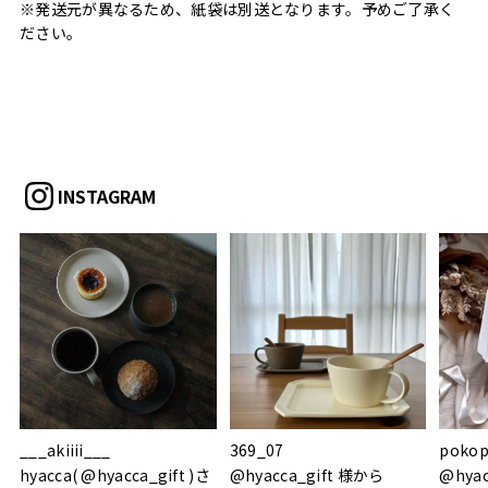
※発送元が異なるため、紙袋は別送となります。予めご了承く
ださい。
INSTAGRAM
___akiiii___
369_07
pokop
hyacca( @hyacca_gift )さ
@hyacca_gift 様から
@hya