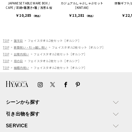
JAPANESE TABLE WARE BOX /
カジュアルしゃぶしゃぶセット
体験ギフト
CAPE / 茶碗+箸置き+箸 / 浅葱＆桜
［KINTAN］
￥10,285
￥13,281
￥22,
（税込）
（税込）
TOP
誕生日
フェイスタオル2枚セット［オルシア］
TOP
新築祝い・引っ越し祝い
フェイスタオル2枚セット［オルシア］
TOP
出産内祝い
フェイスタオル2枚セット［オルシア］
TOP
母の日
フェイスタオル2枚セット［オルシア］
TOP
結婚内祝い
フェイスタオル2枚セット［オルシア］
シーンから探す
引き出物を探す
SERVICE