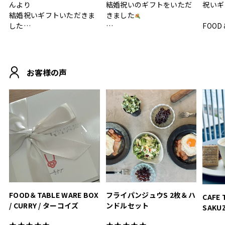
んより
結婚祝いのギフトをいただ
祝いギ
結婚祝いギフトいただきま
きました
した
FOOD
.
シンプルで朝のパンタイム
/ 9°/
MOHEIM CUP BOX / サンド
にぴったり
ホワイト＆ブラック
柔らかい手触りで使い心地
白無垢
.
も◎
に入り
お客様の声
おうちカフェもお洒落にな
って嬉しい𖠚 ⡱
素敵なギフトを
真っ白
.
ありがとうございました
いいの
#hyacca #結婚祝い
#hyacca #結婚祝い
#結婚祝
#お祝い #プレゼント
淡色女
結婚祝
色イン
FOOD＆TABLE WARE BOX
フライパンジュウS 2枚＆ハ
CAFE 
/ CURRY / ターコイズ
ンドルセット
SAKU
ト
★★★★★
★★★★★