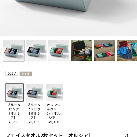
OLSIA
タオル
ブルー＆
ブルー＆
オレンジ
ピンク
ブラック
＆グリー
［オルシ
［オルシ
ン［オル
ア］
ア］
シア］
¥9,350
¥9,350
¥9,350
フェイスタオル2枚セット［オルシア］