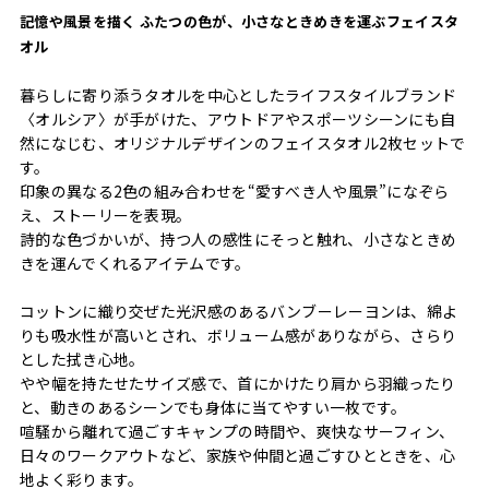
記憶や風景を描く ふたつの色が、小さなときめきを運ぶフェイスタ
オル
暮らしに寄り添うタオルを中心としたライフスタイルブランド
〈オルシア〉が手がけた、アウトドアやスポーツシーンにも自
然になじむ、オリジナルデザインのフェイスタオル2枚セットで
す。
印象の異なる2色の組み合わせを“愛すべき人や風景”になぞら
え、ストーリーを表現。
詩的な色づかいが、持つ人の感性にそっと触れ、小さなときめ
きを運んでくれるアイテムです。
コットンに織り交ぜた光沢感のあるバンブーレーヨンは、綿よ
りも吸水性が高いとされ、ボリューム感がありながら、さらり
とした拭き心地。
やや幅を持たせたサイズ感で、首にかけたり肩から羽織ったり
と、動きのあるシーンでも身体に当てやすい一枚です。
喧騒から離れて過ごすキャンプの時間や、爽快なサーフィン、
日々のワークアウトなど、家族や仲間と過ごすひとときを、心
地よく彩ります。