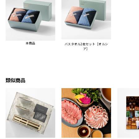
人にもお勧めしたいと感じ
ました。
また、こちら不注意でメー
ルアドレスを誤って入力し
登録してログインできなく
本商品
バスタオル2枚セット［オルシ
困った際にも、迅速に回答
ア］
連絡があり大変助かりまし
た。
ありがとうございます。
またぜひ利用させていただ
ければと思います。
類似商品