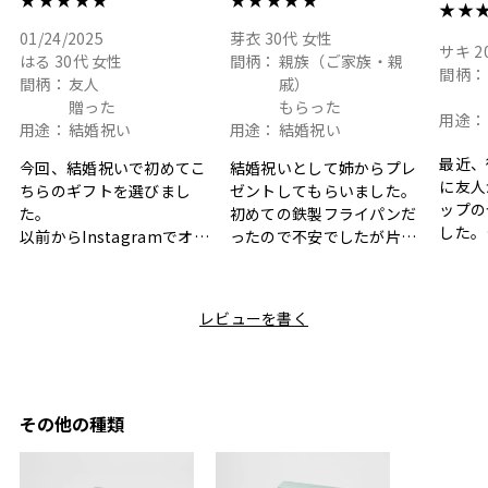
★★
01/24/2025
芽衣
30代
女性
サキ
2
はる
30代
女性
間柄：
親族（ご家族・親
間柄：
間柄：
友人
戚）
贈った
もらった
用途：
用途：
結婚祝い
用途：
結婚祝い
最近、
今回、結婚祝いで初めてこ
結婚祝いとして姉からプレ
に友人
ちらのギフトを選びまし
ゼントしてもらいました。
ップの
た。
初めての鉄製フライパンだ
した。
以前からInstagramでオシ
ったので不安でしたが片手
ボック
ャレなギフトセットだなと
で操作できて使い勝手が良
て、カ
目にしており、先日入籍し
く、調理後にそのままお皿
しい説
た友人にぴったりなカラー
として食卓に出せるのも便
レビューを書く
も親切
と大好きなカレーのセット
利です。洗い物も減って一
夫婦ふ
があったのでこちら購入さ
石二鳥です笑
ークが
せていただきました。
メッセージカードで姉から
休憩時
友人に送った際、ご夫婦ど
のメッセージに少しうるっ
のが楽
ちらも大変気に入ったと写
ときてしまいました。姉の
その他の種類
セット
真付きで喜びの連絡をもら
センスが光るプレゼント
ヒーも
った時は、HYACCAギフト
で、いい思い出になりまし
す。
を選んでよかったし他の友
た。