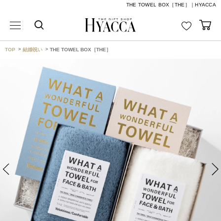
THE TOWEL BOX［THE］｜HYACCA
TOP
結婚祝い
THE TOWEL BOX［THE］