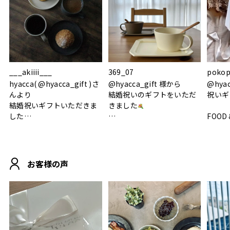
___akiiii___
369_07
pokop
hyacca( @hyacca_gift )さ
@hyacca_gift 様から
@hya
んより
結婚祝いのギフトをいただ
祝いギ
結婚祝いギフトいただきま
きました
した
FOOD
.
シンプルで朝のパンタイム
/ 9°/
MOHEIM CUP BOX / サンド
にぴったり
ホワイト＆ブラック
柔らかい手触りで使い心地
白無垢
.
も◎
に入り
お客様の声
おうちカフェもお洒落にな
って嬉しい𖠚 ⡱
素敵なギフトを
真っ白
.
ありがとうございました
いいの
#hyacca #結婚祝い
#hyacca #結婚祝い
#結婚祝
#お祝い #プレゼント
淡色女