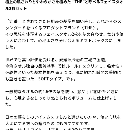
極上の肌ざわりとやわらかさを極めた “THE”と呼べるフェイスタオ
ル2枚セット
「定番」とされてきた日用品の基準を問い直し、これからのス
タンダードをつくるプロダクトブランド〈THE〉。
その思想を体現するフェイスタオル2枚を詰め合わせ、気分や使
う人に合わせて、心地よさを分け合えるギフトボックスにしま
した。
世界でも高い評価を受ける、愛媛県今治の工場で製造。
今治タオル独自の品質基準「5秒ルール」をクリアし、吸水性・
速乾性といった基本性能を備えつつ、肌に触れた瞬間の感触に
も重きを置いた「SOFTタイプ」です。
一般的なタオルの約1.6倍の糸を使い、顔や手に触れたときに
も、心地よさをしっかり感じられるボリュームに仕上げまし
た。
日々の暮らしのアイテムをきちんと選びたい方や、使い心地を
大切にする方への贈りものにもおすすめです。
カラーは「ホワイト」「ブルー」の2色をご用意。