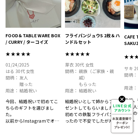
結婚祝
色イン
FOOD＆TABLE WARE BOX
フライパンジュウS 2枚＆ハ
CAFE 
/ CURRY / ターコイズ
ンドルセット
SAKU
ト
★★★★★
★★★★★
★★
01/24/2025
芽衣
30代
女性
サキ
2
はる
30代
女性
間柄：
親族（ご家族・親
間柄：
間柄：
友人
戚）
贈った
もらった
用途：
用途：
結婚祝い
用途：
結婚祝い
最近、
今回、結婚祝いで初めてこ
結婚祝いとして姉からプレ
に友人
ちらのギフトを選びまし
ゼントしてもらいました。
ップの
た。
初めての鉄製フライパンだ
した。
以前からInstagramでオシ
ったので不安でしたが片手
ボック
ャレなギフトセットだなと
で操作できて使い勝手が良
て、カ
目にしており、先日入籍し
く、調理後にそのままお皿