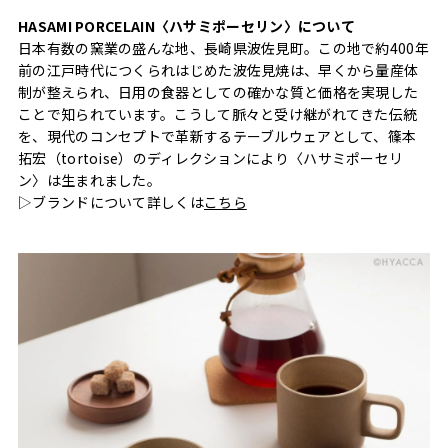
HASAMI PORCELAIN〈ハサミポーセリン〉について
日本有数の窯業の盛んな地、長崎県波佐見町。この地で約400年
前の江戸時代につくられはじめた波佐見焼は、早くから量産体
制が整えられ、日用の食器としての確かな質と価格を実現した
ことで知られています。こうして脈々と受け継がれてきた伝統
を、現代のコンセプトで革新するテーブルウェアとして、篠本
拓宏（tortoise）のディレクションにより〈ハサミポーセリ
ン〉は生まれました。
▷ブランドについて詳しくは
こちら