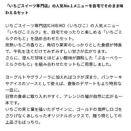
「いちごスイーツ専門店」の人気No.1メニューを自宅でそのまま味
わえるセット
いちごスイーツ専門店ICHIBIKO〈いちびこ〉の人気メニュー
「いちびこミルク」を、自宅でゆったりと楽しめる「いちごミ
ルクのもと」を詰め合わせたセット。
完熟いちごの香りと、角切り果実のしっかりとした食感が特長
で、牛乳を注ぐだけでみずみずしい甘さが広がります。
さらに、澄んだ甘味とほどよい酸味が調和した「ぶるーべりー
ミルクのもと」を組み合わせたセットもご用意しました。
ヨーグルトやグラノーラに加えればコクが深まり、パンケーキ
やアイスのソースとして使えば、食後のデザートもより特別な
一皿に。
日常の食卓に取り入れやすく、アレンジの幅が自然に広がる一
本です。
いちごの実と葉を描いたデザインに、ゴールドの箔押しロゴを
さりげなくあしらったオリジナルボックスで、贈り物としての
上品さもばっちり。