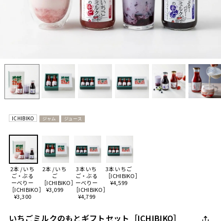
ICHIBIKO
ジャム
ジュース
2本 / いち
2本 / いち
3本 いち
3本 いちご
ご・ぶる
ご
ご・ぶる
［ICHIBIKO］
ーべりー
［ICHIBIKO］
ーべりー
¥4,599
［ICHIBIKO］
¥3,099
［ICHIBIKO］
¥3,300
¥4,799
いちごミルクのもとギフトセット［ICHIBIKO］