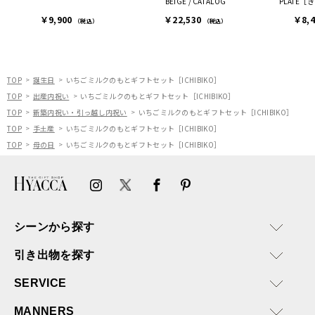
BEIGE / CATALOG
PLATE
連絡があり大変助かりまし
￥9,900
￥22,530
￥8,
た。
（税込）
（税込）
ありがとうございます。
またぜひ利用させていただ
ければと思います。
TOP
誕生日
いちごミルクのもとギフトセット［ICHIBIKO］
TOP
出産内祝い
いちごミルクのもとギフトセット［ICHIBIKO］
TOP
新築内祝い・引っ越し内祝い
いちごミルクのもとギフトセット［ICHIBIKO］
TOP
手土産
いちごミルクのもとギフトセット［ICHIBIKO］
TOP
母の日
いちごミルクのもとギフトセット［ICHIBIKO］
シーンから探す
引き出物を探す
SERVICE
MANNERS