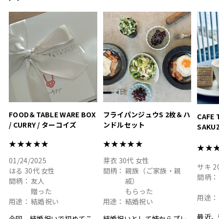
おうちカフェもお洒落にな
って嬉しい𖠚 ⡱
素敵なギフトを
真っ白
.
ありがとうございました
いいの
#hyacca #結婚祝い
#hyacca #結婚祝い
#結婚祝
#お祝い #プレゼント
淡色女
結婚祝
色イン
FOOD＆TABLE WARE BOX
フライパンジュウS 2枚＆ハ
CAFE 
/ CURRY / ターコイズ
ンドルセット
SAKU
ト
★★★★★
★★★★★
★★
01/24/2025
芽衣
30代
女性
サキ
2
はる
30代
女性
間柄：
親族（ご家族・親
間柄：
間柄：
友人
戚）
贈った
もらった
用途：
用途：
結婚祝い
用途：
結婚祝い
最近、
今回、結婚祝いで初めてこ
結婚祝いとして姉からプレ