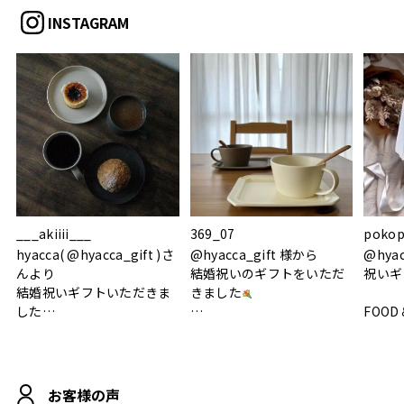
INSTAGRAM
___akiiii___
369_07
pokop
hyacca( @hyacca_gift )さ
@hyacca_gift 様から
@hya
んより
結婚祝いのギフトをいただ
祝いギ
結婚祝いギフトいただきま
きました
した
FOOD
.
シンプルで朝のパンタイム
/ 9°/
MOHEIM CUP BOX / サンド
にぴったり
ホワイト＆ブラック
柔らかい手触りで使い心地
白無垢
.
も◎
に入り
お客様の声