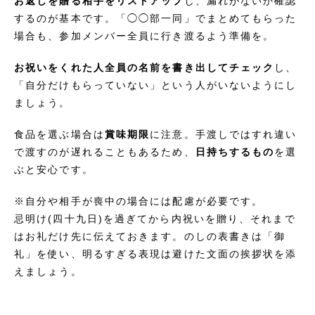
お返しを贈る相手をリストアップ
し、漏れがないか確認
するのが基本です。「◯◯部一同」でまとめてもらった
場合も、参加メンバー全員に行き渡るよう準備を。
お祝いをくれた人全員の名前を書き出してチェック
し、
「自分だけもらっていない」という人がいないようにし
ましょう。
食品を選ぶ場合は
賞味期限
に注意。手渡しではすれ違い
で渡すのが遅れることもあるため、
日持ちするもの
を選
ぶと安心です。
※自分や相手が喪中の場合には配慮が必要です。
忌明け(四十九日)を過ぎてから内祝いを贈り、それまで
はお礼だけ先に伝えておきます。のしの表書きは「御
礼」を使い、明るすぎる表現は避けた文面の挨拶状を添
えましょう。