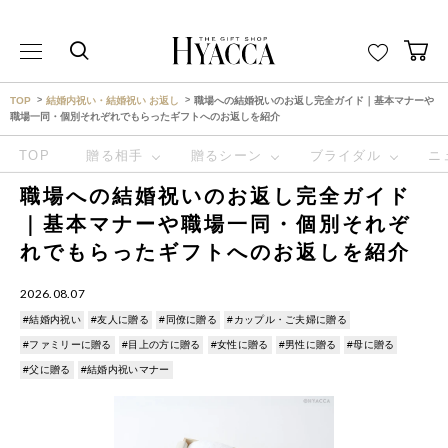
THE GIFT SHOP HYACCA （ヒャッカ） ｜HYACCA
TOP
結婚内祝い・結婚祝い お返し
職場への結婚祝いのお返し完全ガイド｜基本マナーや
職場一同・個別それぞれでもらったギフトへのお返しを紹介
TOP
贈る相手
贈るシーン
ブライダル
ニ
職場への結婚祝いのお返し完全ガイド
｜基本マナーや職場一同・個別それぞ
れでもらったギフトへのお返しを紹介
2026.08.07
#結婚内祝い
#友人に贈る
#同僚に贈る
#カップル・ご夫婦に贈る
#ファミリーに贈る
#目上の方に贈る
#女性に贈る
#男性に贈る
#母に贈る
#父に贈る
#結婚内祝いマナー