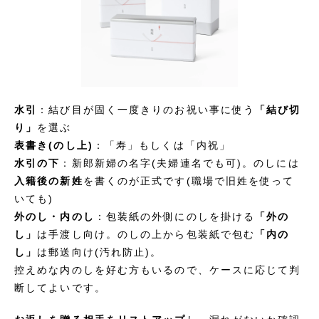
水引
：結び目が固く一度きりのお祝い事に使う
「結び切
り」
を選ぶ
表書き(のし上)
：「寿」もしくは「内祝」
水引の下
：新郎新婦の名字(夫婦連名でも可)。のしには
入籍後の新姓
を書くのが正式です(職場で旧姓を使って
いても)
外のし・内のし
：包装紙の外側にのしを掛ける
「外の
し」
は手渡し向け。のしの上から包装紙で包む
「内の
し」
は郵送向け(汚れ防止)。
控えめな内のしを好む方もいるので、ケースに応じて判
断してよいです。