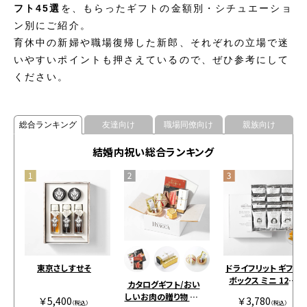
フト45選
を、もらったギフトの金額別・シチュエーショ
ン別にご紹介。
育休中の新婦や職場復帰した新郎、それぞれの立場で迷
いやすいポイントも押さえているので、ぜひ参考にして
ください。
総合ランキング
友達向け
職場同僚向け
親族向け
結婚内祝い総合ランキング
東京さしすせそ
ドライフリット ギフト
ボックス ミニ 12個
カタログギフト/おい
［アンドザフリット］
しいお肉の贈り物 全2
￥5,400
￥3,780
（税込）
（税込）