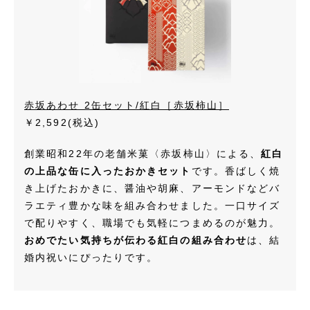
赤坂あわせ 2缶セット/紅白［赤坂柿山］
￥2,592
(税込)
創業昭和22年の老舗米菓〈赤坂柿山〉による、
紅白
の上品な缶に入ったおかきセット
です。香ばしく焼
き上げたおかきに、醤油や胡麻、アーモンドなどバ
ラエティ豊かな味を組み合わせました。一口サイズ
で配りやすく、職場でも気軽につまめるのが魅力。
おめでたい気持ちが伝わる紅白の組み合わせ
は、結
婚内祝いにぴったりです。