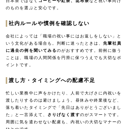
日本茶ではなく
コーヒーや紅茶、昆布茶
など祝い事向け
のものを選ぶと安心です。
社内ルールや慣例を確認しない
会社によっては「職場の祝い事にはお返しをしない」と
いう文化がある場合も。判断に迷ったときは、
先輩社員
に過去の例を聞いてみる
のがおすすめです。前例に倣う
ことは、職場の人間関係を円滑に保つうえでも大切なポ
イントです。
渡し方・タイミングへの配慮不足
忙しい業務中に声をかけたり、人前で大げさに内祝いを
渡したりするのは避けましょう。昼休みや終業後など、
落ち着いたタイミングで「先日はありがとうございまし
た」と一言添えて、
さりげなく渡す
のがスマートです。
周囲に気を遣わせない配慮も、内祝いの大切なマナーの