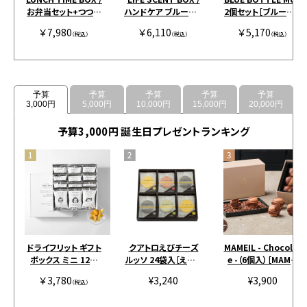
お弁当セット+つつみ
ハンドケア ブルー＆ピ
2個セット［ブルーボト
+お茶アソート イエロ
ンク
ルコーヒー］
￥7,980
￥6,110
￥5,170
ー
（税込）
（税込）
（税込）
予算
予算
予算
予算
予算
3,000円
5,000円
10,000円
15,000円
20,000円
予算3,000円 誕生日プレゼントランキング
ドライフリット ギフト
クアトロえびチーズ
MAMEIL - Chocolat
ボックス ミニ 12個
ルッソ 24袋入［えびと
e -（6個入）［MAMEI
［アンドザフリット］
チーズの専門店SHIM
L］
￥3,780
¥3,240
¥3,900
（税込）
AHIDE］