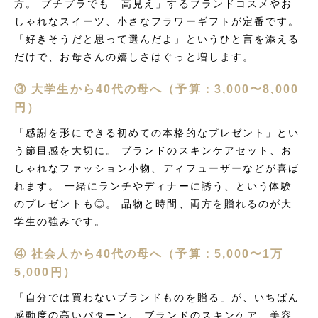
方。 プチプラでも「高見え」するブランドコスメやお
しゃれなスイーツ、小さなフラワーギフトが定番です。
「好きそうだと思って選んだよ」というひと言を添える
だけで、お母さんの嬉しさはぐっと増します。
③ 大学生から40代の母へ（予算：3,000〜8,000
円）
「感謝を形にできる初めての本格的なプレゼント」とい
う節目感を大切に。 ブランドのスキンケアセット、お
しゃれなファッション小物、ディフューザーなどが喜ば
れます。 一緒にランチやディナーに誘う、という体験
のプレゼントも◎。 品物と時間、両方を贈れるのが大
学生の強みです。
④ 社会人から40代の母へ（予算：5,000〜1万
5,000円）
「自分では買わないブランドものを贈る」が、いちばん
感動度の高いパターン。 ブランドのスキンケア、美容