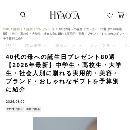
THE GIFT SHOP HYACCA （ヒャッカ） ｜HYACCA
TOP
誕生日
誕生日 プレゼント 母
40代の母への誕生日プレゼント80選【2026年最
新】中学生・高校生・大学生・社会人別に贈れる実用的・美容・ブランド・おしゃれなギフト
を予算別に紹介
TOP
贈る相手
贈るシーン
ブライダル
ニ
40代の母への誕生日プレゼント80選
【2026年最新】中学生・高校生・大学
生・社会人別に贈れる実用的・美容・
ブランド・おしゃれなギフトを予算別
に紹介
2026.08.05
#女性に贈る
#母に贈る