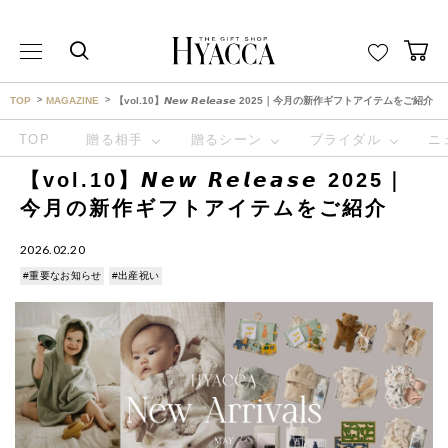
THE GIFT SHOP HYACCA （ヒャッカ） ｜HYACCA
TOP
MAGAZINE
【vol.10】𝙉𝙚𝙬 𝙍𝙚𝙡𝙚𝙖𝙨𝙚 2025｜今月の新作ギフトアイテムをご紹介
TOP
贈る相手
贈るシーン
ブライダル
ニ
【vol.10】𝙉𝙚𝙬 𝙍𝙚𝙡𝙚𝙖𝙨𝙚 2025｜
今月の新作ギフトアイテムをご紹介
2026.02.20
#重要なお知らせ
#出産祝い