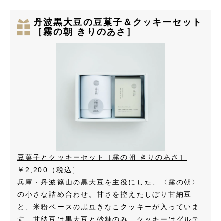
丹波黒大豆の豆菓子＆クッキーセット
［霧の朝 きりのあさ］
豆菓子とクッキーセット［霧の朝 きりのあさ］
￥2,200（税込）
兵庫・丹波篠山の黒大豆を主役にした、〈霧の朝〉
の小さな詰め合わせ。甘さを控えたしぼり甘納豆
と、米粉ベースの黒豆きなこクッキーが入っていま
す。甘納豆は黒大豆と砂糖のみ、クッキーはグルテ