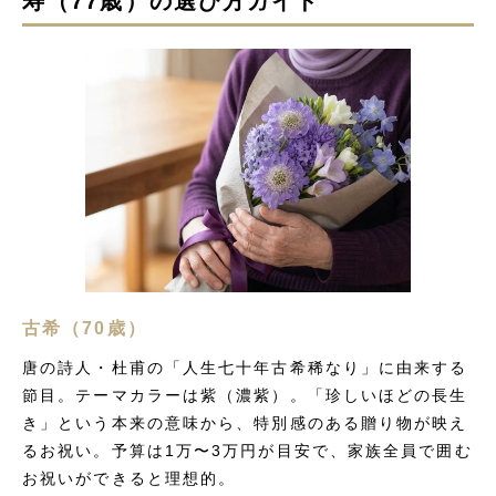
寿（77歳）の選び方ガイド
古希（70歳）
唐の詩人・杜甫の「人生七十年古希稀なり」に由来する
節目。テーマカラーは紫（濃紫）。「珍しいほどの長生
き」という本来の意味から、特別感のある贈り物が映え
るお祝い。予算は1万〜3万円が目安で、家族全員で囲む
お祝いができると理想的。