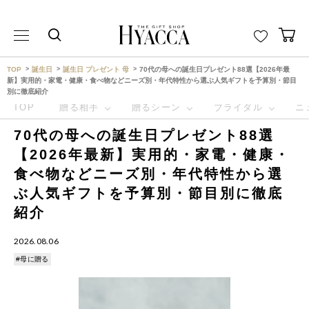
THE GIFT SHOP HYACCA （ヒャッカ） ｜HYACCA
TOP
誕生日
誕生日 プレゼント 母
70代の母への誕生日プレゼント88選【2026年最
新】実用的・家電・健康・食べ物などニーズ別・年代特性から選ぶ人気ギフトを予算別・節目
別に徹底紹介
TOP
贈る相手
贈るシーン
ブライダル
ニ
70代の母への誕生日プレゼント88選
【2026年最新】実用的・家電・健康・
食べ物などニーズ別・年代特性から選
ぶ人気ギフトを予算別・節目別に徹底
紹介
2026.08.06
#母に贈る