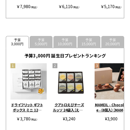
+お茶アソート イエロ
ンク
ルコーヒー］
￥7,980
￥6,110
￥5,170
ー
（税込）
（税込）
（税込）
予算
予算
予算
予算
予算
3,000円
5,000円
10,000円
15,000円
20,000円
予算3,000円 誕生日プレゼントランキング
ドライフリット ギフト
クアトロえびチーズ
MAMEIL - Chocolat
ボックス ミニ 12個
ルッソ 24袋入［えびと
e -（6個入）［MAMEI
［アンドザフリット］
チーズの専門店SHIM
L］
￥3,780
¥3,240
¥3,900
（税込）
AHIDE］