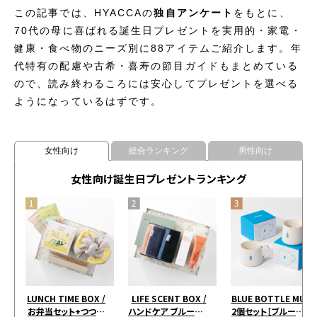
この記事では、HYACCAの
独自アンケート
をもとに、
70代の母に喜ばれる誕生日プレゼントを実用的・家電・
健康・食べ物のニーズ別に88アイテムご紹介します。年
代特有の配慮や古希・喜寿の節目ガイドもまとめている
ので、読み終わるころには安心してプレゼントを選べる
ようになっているはずです。
女性向け
総合ランキング
男性向け
女性向け誕生日プレゼントランキング
LUNCH TIME BOX /
LIFE SCENT BOX /
BLUE BOTTLE MUG
お弁当セット+つつみ
ハンドケア ブルー＆ピ
2個セット［ブルーボト