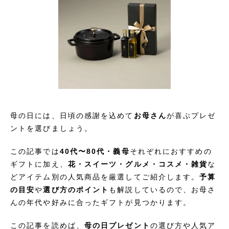
母の日には、日頃の感謝を込めて
お母さん
が喜ぶプレゼ
ントを選びましょう。
この記事では
40代〜80代・義母
それぞれにおすすめの
ギフトに加え、
花・スイーツ・グルメ・コスメ・雑貨
な
どアイテム別の人気商品を厳選してご紹介します。
予算
の目安
や
選び方のポイント
も解説しているので、お母さ
んの年代や好みに合ったギフトが見つかります。
この記事を読めば、
母の日プレゼント
の選び方や人気ア