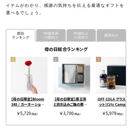
イテムがわかり、感謝の気持ちを伝える最適なギフトを
選べるでしょう。
総合
60歳未満
60歳以上
義母向け
ランキング
の母向け
の母向け
母の日総合ランキング
【母の日限定】Bloom
【母の日限定】黒豆茶
OFF COLA グラスセ
365 / カーネーション
と炊き込みご飯の素の
ット［City Camp］
＋選べるギフト / レッ
セット［霧の朝］
￥5,720
￥3,700
￥5,979
ド アルニカ-C
（税込）
（税込）
（税込）