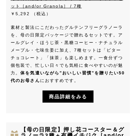
ット［and/or Granola］ / 7種
￥5,292
（税込）
素材と製法にこだわったグルテンフリーグラノーラ
を、母の日限定パッケージで贈れるセットです。ア
ールグレイ・ほうじ茶・黒糖コーヒー・ナチュラル
メープル・七味生姜に加え、7種セットは「ビター
チョコレート」「抹茶」も楽しめます。一食分ずつ
個包装で、忙しい日々でも気軽に食べやすいのが魅
力。
体を気遣いながら”おいしい習慣”を贈りたい50
代のお母さん
におすすめです。
商品詳細をみる
【母の日限定】押し花コースター＆グ
ラノーラ3種＋有機イチジク［and/or