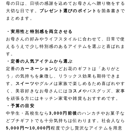
母の日は、日頃の感謝を込めてお母さんへ贈り物をする
大切な日です。
プレゼント選びのポイント
を箇条書きで
まとめます。
・実用性と特別感を両立させる
お母さんの好みやライフスタイルに合わせて、日常で使
えるうえで少し特別感のあるアイテムを選ぶと喜ばれま
す。
・定番の人気アイテムから選ぶ
定番の
カーネーション
などお花のギフトは「ありがと
う」の気持ちを象徴し、リラックス効果も期待できま
す。
スイーツ
やグルメは家族で楽しめるため喜ばれやす
く、美容好きなお母さんには
コスメ
やバスグッズ、家事
を頑張る方にはキッチン家電や雑貨もおすすめです。
・予算の目安
中学生・高校生なら
3,000円前後
のハンカチやお菓子な
どプチギフトでも十分気持ちは伝わります。社会人なら
5,000円〜10,000円
程度で少し贅沢なアイテムを用意