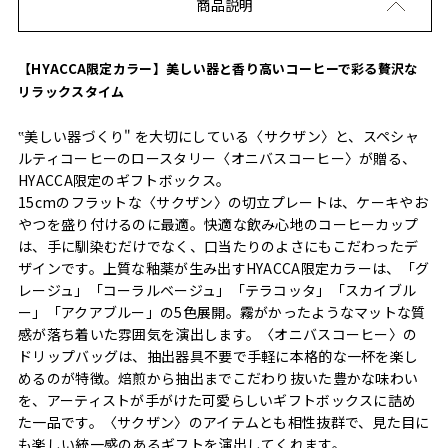
商品説明
【HYACCA限定カラー】美しい器と香り高いコーヒーで彩る贅沢な
リラックスタイム
‟美しい器づくり" を大切にしている〈サクザン〉と、スペシャ
ルティコーヒーのロースタリー〈オニバスコーヒー〉が贈る、
HYACCA限定のギフトボックス。
15cmのフラットな〈サクザン〉の切立プレートは、ケーキやお
やつを盛り付けるのに最適。快適な飲み心地のコーヒーカップ
は、手に馴染むだけでなく、口当たりのよさにもこだわったデ
ザインです。上質な釉薬が生み出すHYACCA限定カラーは、「グ
レージュ」「コーラルベージュ」「テラコッタ」「スカイブル
ー」「アクアブルー」の5色展開。霧がかったようなマットな質
感が落ち着いた雰囲気を演出します。〈オニバスコーヒー〉の
ドリップバッグは、抽出器具不要で手軽に本格的な一杯を楽し
めるのが特徴。焙煎から抽出までこだわり抜いた豊かな味わい
を、アーティストが手がけた可愛らしいギフトボックスに詰め
た一品です。〈サクザン〉のアイテムとも相性抜群で、見た目に
も楽しい統一感のあるギフトを演出してくれます。