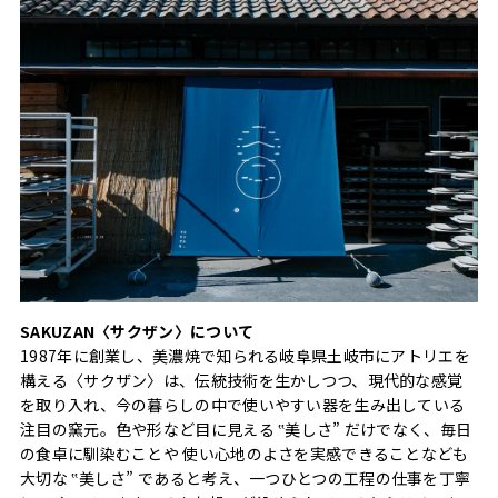
SAKUZAN〈サクザン〉について
1987年に創業し、美濃焼で知られる岐阜県土岐市にアトリエを
構える〈サクザン〉は、伝統技術を生かしつつ、現代的な感覚
を取り入れ、今の暮らしの中で使いやすい器を生み出している
注目の窯元。色や形など目に見える ‟美しさ” だけでなく、毎日
の食卓に馴染むことや 使い心地のよさを実感できることなども
大切な ‟美しさ” であると考え、一つひとつの工程の仕事を丁寧