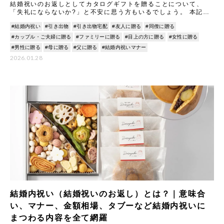
結婚祝いのお返しとしてカタログギフトを贈ることについて、
「失礼にならないか?」と不安に思う方もいるでしょう。 本記事
では、カタログギフトのメリットやマナーについて丁寧に解説し
#結婚内祝い
#引き出物
#引き出物宅配
#友人に贈る
#同僚に贈る
ます。
#カップル・ご夫婦に贈る
#ファミリーに贈る
#目上の方に贈る
#女性に贈る
#男性に贈る
#母に贈る
#父に贈る
#結婚内祝いマナー
2026.01.28
結婚内祝い（結婚祝いのお返し）とは？｜意味合
い、マナー、金額相場、タブーなど結婚内祝いに
まつわる内容を全て網羅