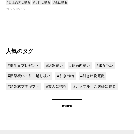
#目上の方に贈る
#女性に贈る
#母に贈る
2026.05.12
人気のタグ
#誕生日プレゼント
#結婚祝い
#結婚内祝い
#出産祝い
#新築祝い・引っ越し祝い
#引き出物
#引き出物宅配
#結婚式プチギフト
#友人に贈る
#カップル・ご夫婦に贈る
more