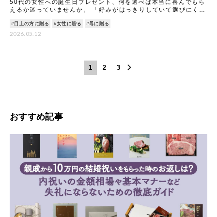
50代の女性への誕生日プレゼント、何を選べば本当に喜んでもら
えるか迷っていませんか。 「好みがはっきりしていて選びにく
い」「品質への目が厳しくて失敗が怖い」…そんな不安
#目上の方に贈る
#女性に贈る
#母に贈る
2026.05.12
1
2
3
おすすめ記事