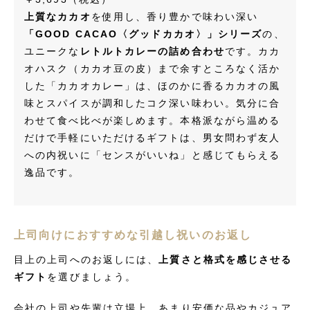
上質なカカオ
を使用し、香り豊かで味わい深い
「GOOD CACAO〈グッドカカオ〉」シリーズ
の、
ユニークな
レトルトカレーの詰め合わせ
です。カカ
オハスク（カカオ豆の皮）まで余すところなく活か
した「カカオカレー」は、ほのかに香るカカオの風
味とスパイスが調和したコク深い味わい。気分に合
わせて食べ比べが楽しめます。本格派ながら温める
だけで手軽にいただけるギフトは、男女問わず友人
への内祝いに「センスがいいね」と感じてもらえる
逸品です。
上司向けにおすすめな引越し祝いのお返し
目上の上司へのお返しには、
上質さと格式を感じさせる
ギフト
を選びましょう。
会社の上司や先輩は立場上、あまり安価な品やカジュア