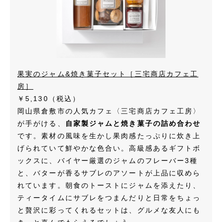
果実のジャム&焼き菓子セット［三宅商店カフェ工
房］
￥5,130
（税込）
岡山県倉敷市の人気カフェ〈三宅商店カフェ工房〉
が手がける、
自家製ジャムと焼き菓子の詰め合わせ
です。素材の風味を生かし果肉感たっぷりに炊き上
げられていて鮮やかな色合い。高級感あるギフトボ
ックスに、バイヤー厳選のジャムのフレーバー3種
と、バターが香るサブレのアソートが上品に収めら
れています。朝食のトーストにジャムを添えたり、
ティータイムにサブレをつまんだりと日常をちょっ
と贅沢に彩ってくれるセットは、グルメな友人にも