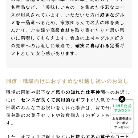
名産品など、「美味しいもの」を集めた多彩なコー
スが用意されています。いただいた方は
好きなグル
メを一品
選べるため、家族団らんで名店の味を楽し
んだり、ご夫婦で高級食材を取り寄せたりと思い思
いに満喫してもらえます。食通の上司やグルメ好き
の先輩へのお返しに最適で、
確実に喜ばれる定番ギ
フト
として安心感があります。
同僚・職場向けにおすすめな引越し祝いのお返し
職場の同僚や部下など
気心の知れた仕事仲間
へのお返し
には、
センスが良くて実用的なギフト
が人気です。
部署のみんなでお祝いをくれた場合は、皆で分けられる
個包装のお菓子セットや複数個入りのギフトも喜ばれま
す。
また、オフィスで配りやすい
日持ちするお菓子
や
コーヒ