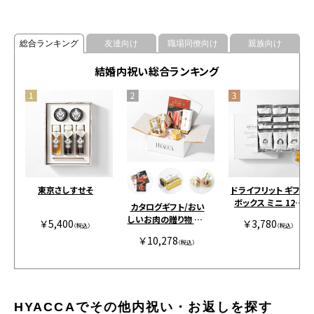
総合ランキング
友達向け
職場同僚向け
親族向け
結婚内祝い総合ランキング
東京さしすせそ
ドライフリット ギフト
ボックス ミニ 12個
カタログギフト/おい
［アンドザフリット］
しいお肉の贈り物 全2
￥5,400
￥3,780
（税込）
（税込）
種+カステラ+鯛出汁
￥10,278
HMC
（税込）
HYACCAでその他内祝い・お返しを探す