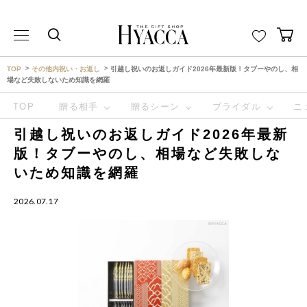
THE GIFT SHOP HYACCA （ヒャッカ） ｜HYACCA
TOP
その他内祝い・お返し
引越し祝いのお返しガイド2026年最新版！タブーやのし、相
場など失敗しないため知識を網羅
TOP
贈る相手
贈るシーン
ブライダル
ニ
引越し祝いのお返しガイド2026年最新
版！タブーやのし、相場など失敗しな
いため知識を網羅
2026.07.17