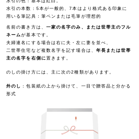
水引の色：基本は紅白。
水引の本数：5本が一般的、7本はより格式ある印象に
用いる筆記具：筆ペンまたは毛筆が理想的
名前の書き方は、
一家の名字のみ、または世帯主のフル
ネーム
が基本です。
夫婦連名にする場合は右に夫・左に妻を並べ、
二世帯住宅など複数名字を記す場合は、
年長または世帯
主の名字を右側に
置きます。
のしの掛け方には、主に次の2種類があります。
外のし
：包装紙の上から掛けて、一目で贈答品と分かる
形式