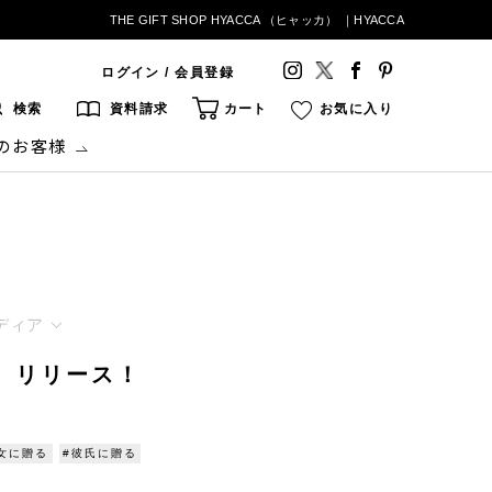
THE GIFT SHOP HYACCA （ヒャッカ） ｜HYACCA
ログイン / 会員登録
検索
資料請求
カート
お気に入り
のお客様
ディア
」リリース！
女に贈る
#彼氏に贈る