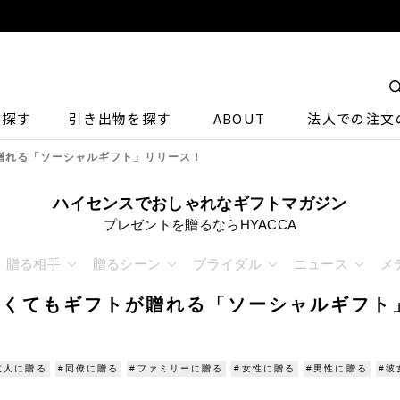
ら探す
引き出物を探す
ABOUT
法人での注文
贈れる「ソーシャルギフト」リリース！
ハイセンスでおしゃれなギフトマガジン
プレゼントを贈るならHYACCA
贈る相手
贈るシーン
ブライダル
ニュース
メ
なくてもギフトが贈れる「ソーシャルギフト
友人に贈る
#同僚に贈る
#ファミリーに贈る
#女性に贈る
#男性に贈る
#彼